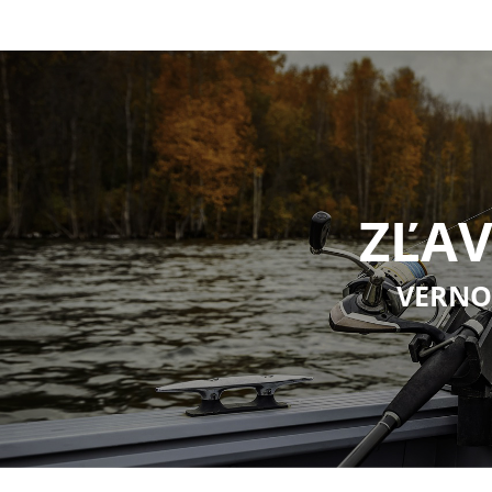
koncových zostá...
ZĽAV
VERNO