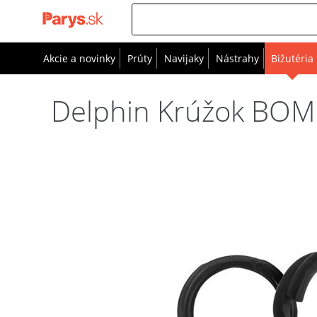
Akcie a novinky
Prúty
Navijaky
Nástrahy
Bižutéria
Delphin Krúžok BOMB!