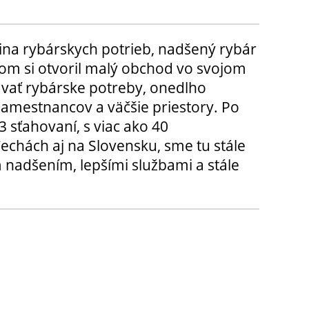
ina rybárskych potrieb, nadšený rybár
m si otvoril malý obchod vo svojom
ávať rybárske potreby, onedlho
amestnancov a väčšie priestory. Po
3 sťahovaní, s viac ako 40
chách aj na Slovensku, sme tu stále
 nadšením, lepšími službami a stále