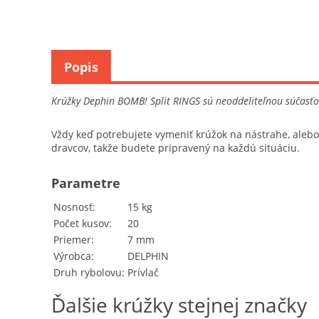
Popis
Krúžky Dephin BOMB! Split RINGS sú neoddeliteľnou súčasťo
Vždy keď potrebujete vymeniť krúžok na nástrahe, alebo 
dravcov, takže budete pripravený na každú situáciu.
Parametre
Nosnosť
15 kg
Počet kusov
20
Priemer
7 mm
Výrobca
DELPHIN
Druh rybolovu
Prívlač
Ďalšie krúžky stejnej značky