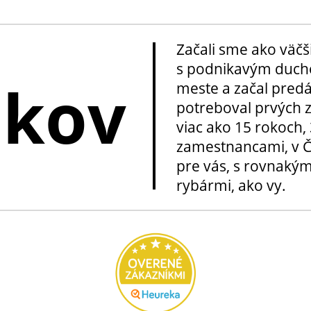
Začali sme ako väčš
s podnikavým ducho
okov
meste a začal pred
potreboval prvých z
viac ako 15 rokoch, 
zamestnancami, v Če
pre vás, s rovnakým
rybármi, ako vy.