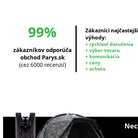
99%
Zákazníci najčastejš
výhody:
+ rýchlosť doručenia
zákazníkov odporúča
+ výber tovaru
+ komunikácia
obchod Parys.sk
+ ceny
(cez 6000 recenzií)
+ ochota
Nech