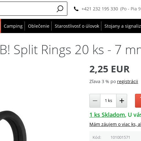
+421 232 195 330
(Po - Pia 
Camping
Oblečenie
Starostlivosť o úlovok
Stojany a signali
 Split Rings 20 ks - 7 m
2,25 EUR
Zľava 3 % po
registrácii
1 ks Skladom
U vá
Mám záujem o viac ks, a
Kód
101001571