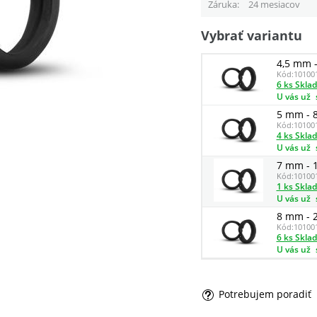
Záruka
24 mesiacov
Vybrať variantu
4,5 mm -
Kód:
10100
6 ks Skla
U vás už
5 mm - 8
Kód:
10100
4 ks Skla
U vás už
7 mm - 1
Kód:
10100
1 ks Skla
U vás už
8 mm - 2
Kód:
10100
6 ks Skla
U vás už
Potrebujem poradiť