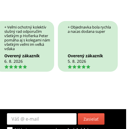
+ Veľmi ochotný kolektív
+ Objednavka bola rychla
slušný rad odporučím
a nacas dodana super
všetkým p Hofierka Peter
pomáha aj s kolegami nám
všetkým veľmi im veľká
vďaka
Overený zákazník
Overený zákazník
6. 8. 2026
5. 8. 2026
5
5
Zasielať