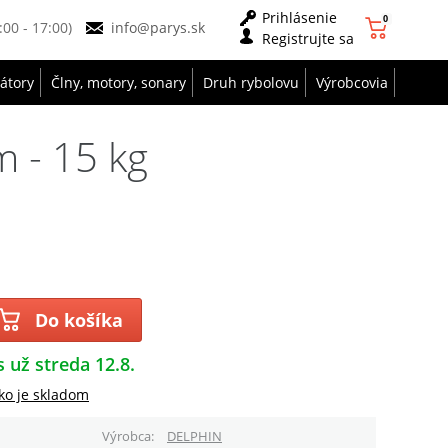
Prihlásenie
0
9:00 - 17:00)
info@parys.sk
Registrujte sa
zátory
Člny, motory, sonary
Druh rybolovu
Výrobcovia
m - 15 kg
Do košíka
s už streda 12.8.
ko je skladom
Výrobca
DELPHIN