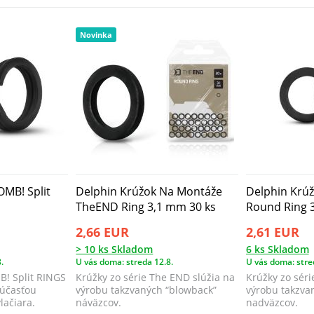
Novinka
OMB! Split
Delphin Krúžok Na Montáže
Delphin Krú
TheEND Ring 3,1 mm 30 ks
Round Ring 3
2,66 EUR
2,61 EUR
> 10 ks Skladom
6 ks Skladom
.
U vás doma: streda 12.8.
U vás doma: stre
! Split RINGS
Krúžky zo série The END slúžia na
Krúžky zo séri
súčasťou
výrobu takzvaných “blowback”
výrobu takzva
lačiara.
náväzcov.
nadväzcov.