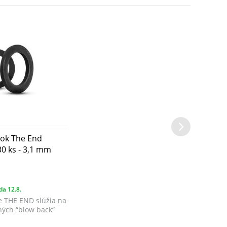
žok The End
0 ks - 3,1 mm
da 12.8.
e THE END slúžia na
ných “blow back“