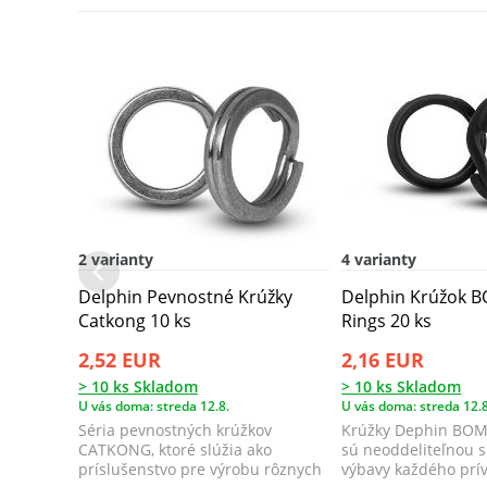
2 varianty
4 varianty
Delphin Pevnostné Krúžky
Delphin Krúžok B
Catkong 10 ks
Rings 20 ks
2,52 EUR
2,16 EUR
> 10 ks Skladom
> 10 ks Skladom
U vás doma: streda 12.8.
U vás doma: streda 12.8
Séria pevnostných krúžkov
Krúžky Dephin BOMB
CATKONG, ktoré slúžia ako
sú neoddeliteľnou 
príslušenstvo pre výrobu rôznych
výbavy každého prív