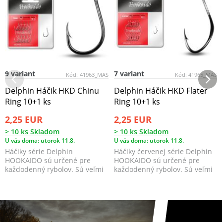
9 variant
7 variant
Kód:
41963_MAS
Kód:
41965_MAS
Delphin Háčik HKD Chinu
Delphin Háčik HKD Flater
Ring 10+1 ks
Ring 10+1 ks
2,25 EUR
2,25 EUR
> 10 ks Skladom
> 10 ks Skladom
U vás doma: utorok 11.8.
U vás doma: utorok 11.8.
Háčiky série Delphin
Háčiky červenej série Delphin
HOOKAIDO sú určené pre
HOOKAIDO sú určené pre
každodenný rybolov. Sú veľmi
každodenný rybolov. Sú veľmi
odolné, ostrosť a tvar nest...
odolné, ostrosť a ...