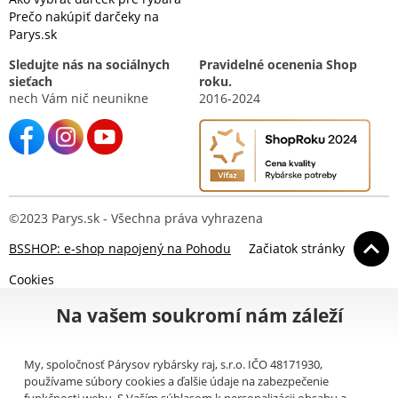
Prečo nakúpiť darčeky na
Parys.sk
Sledujte nás na sociálnych
Pravidelné ocenenia Shop
sieťach
roku.
nech Vám nič neunikne
2016-2024
©2023 Parys.sk - Všechna práva vyhrazena
BSSHOP: e-shop napojený na Pohodu
Začiatok stránky
Cookies
Na vašem soukromí nám záleží
My, spoločnosť Párysov rybársky raj, s.r.o. IČO 48171930,
používame súbory cookies a ďalšie údaje na zabezpečenie
funkčnosti webu. S Vaším súhlasom k personalizácii obsahu a