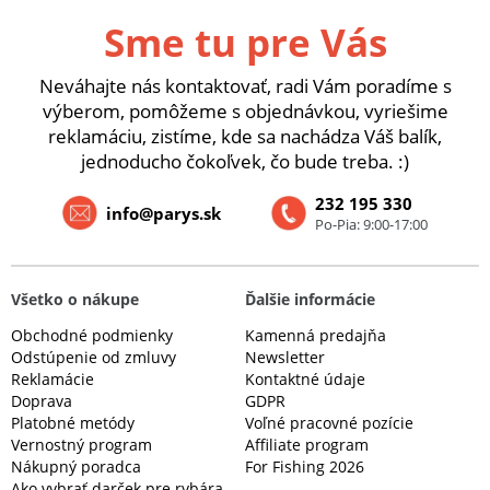
Sme tu pre Vás
Neváhajte nás kontaktovať, radi Vám poradíme s
výberom, pomôžeme s objednávkou, vyriešime
reklamáciu, zistíme, kde sa nachádza Váš balík,
jednoducho čokoľvek, čo bude treba. :)
232 195 330
info@parys.sk
Po-Pia: 9:00-17:00
Všetko o nákupe
Ďalšie informácie
Obchodné podmienky
Kamenná predajňa
Odstúpenie od zmluvy
Newsletter
Reklamácie
Kontaktné údaje
Doprava
GDPR
Platobné metódy
Voľné pracovné pozície
Vernostný program
Affiliate program
Nákupný poradca
For Fishing 2026
Ako vybrať darček pre rybára