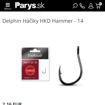
0
Menu
Delphin Háčiky HKD Hammer - 14
2,16 EUR