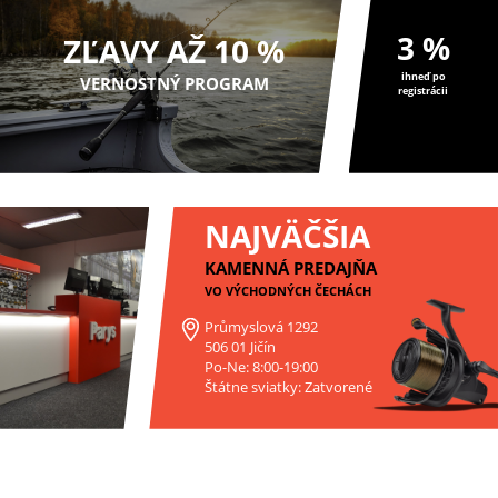
3 %
ZĽAVY AŽ 10 %
ihneď po
VERNOSTNÝ PROGRAM
registrácii
NAJVÄČŠIA
KAMENNÁ PREDAJŇA
VO VÝCHODNÝCH ČECHÁCH
Průmyslová 1292
506 01 Jičín
Po-Ne: 8:00-19:00
Štátne sviatky: Zatvorené