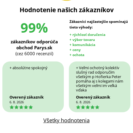
Hodnotenie našich zákazníkov
99%
Zákazníci najčastejšie spomínajú
tieto výhody:
+ rýchlosť doručenia
+ výber tovaru
zákazníkov odporúča
+ komunikácia
obchod Parys.sk
+ ceny
(cez 6000 recenzií)
+ ochota
+ absolútne spokojný
+ Veľmi ochotný kolektív
slušný rad odporučím
všetkým p Hofierka Peter
pomáha aj s kolegami nám
všetkým veľmi im veľká
vďaka
Overený zákazník
Overený zákazník
6. 8. 2026
6. 8. 2026
5
5
Všetky hodnotenia