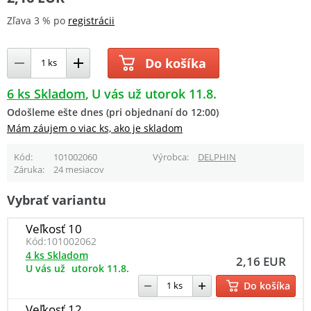
Zľava 3 % po
registrácii
Do košíka
6 ks Skladom
U vás už utorok 11.8.
Odošleme ešte dnes (pri objednaní do 12:00)
Mám záujem o viac ks, ako je skladom
Kód
101002060
Výrobca
DELPHIN
Záruka
24 mesiacov
Vybrať variantu
Veľkosť 10
Kód:
101002062
4 ks Skladom
2,16 EUR
U vás už
utorok 11.8.
Do košíka
Veľkosť 12