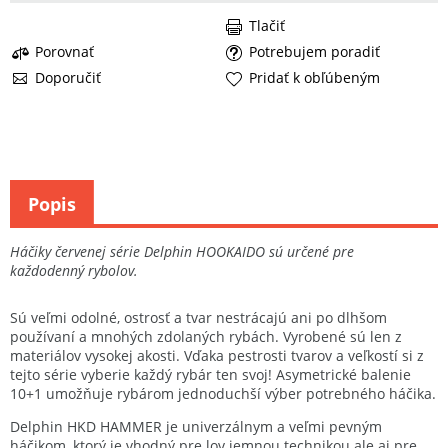
Tlačiť
Porovnať
Potrebujem poradiť
Doporučiť
Pridať k obľúbeným
Popis
Háčiky červenej série Delphin HOOKAIDO sú určené pre
každodenný rybolov.
Sú veľmi odolné, ostrosť a tvar nestrácajú ani po dlhšom
používaní a mnohých zdolaných rybách. Vyrobené sú len z
materiálov vysokej akosti. Vďaka pestrosti tvarov a veľkostí si z
tejto série vyberie každý rybár ten svoj! Asymetrické balenie
10+1 umožňuje rybárom jednoduchší výber potrebného háčika.
Delphin HKD HAMMER je univerzálnym a veľmi pevným
háčikom, ktorý je vhodný pre lov jemnou technikou ale aj pre