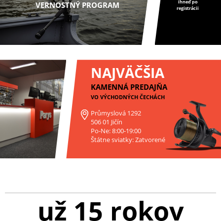
ihneď po
VERNOSTNÝ PROGRAM
registrácii
NAJVÄČŠIA
KAMENNÁ PREDAJŇA
VO VÝCHODNÝCH ČECHÁCH
Průmyslová 1292
506 01 Jičín
Po-Ne: 8:00-19:00
Štátne sviatky: Zatvorené
už 15 rokov