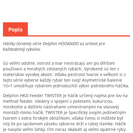
Popis
Háčiky červenej série Delphin HOOKAIDO sú určené pre
každodenný rybolov.
Sú veľmi odolné, ostrosť a tvar nestrácajú ani po dlhšom
používaní a mnohých zdolaných rybách. Vyrobené sú len z
materiálov vysokej akosti. Vďaka pestrosti tvarov a veľkostí si z
tejto série vyberie každý rybár ten svoj! Asymetrické balenie
10+1 umožňuje rybárom jednoduchší výber potrebného háčika.
Delphin HKD Feeder TWISTER je háčik určený najmä pre lov na
method feeder. Ideálny v spojení s peletami, kukuricou,
miniboilie a ďalšími nástrahami umiestnenými na vlasovej
montáži mimo háčik. TWISTER je špecifický svojím jedinečným
tvarom s extra širokým oblúčikom, vďaka čomu si môžete byť
istý že po správnom záseku výborne drží v rybej tlamke. Háčik
je navyše veľmi ľahký, čím neraz okabáti aj veľmi opatrné ryby.