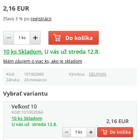
2,16 EUR
Zľava 3 % po
registrácii
Do košíka
10 ks Skladom
U vás už streda 12.8.
Mám záujem o viac ks, ako je skladom
Kód
101002066
Výrobca
DELPHIN
Záruka
24 mesiacov
Vybrať variantu
Veľkosť 10
Kód:
101002066
10 ks Skladom
2,16 EUR
U vás už
streda 12.8.
Do košíka