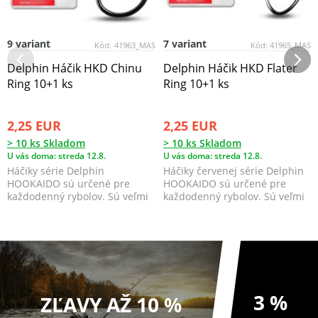
9 variant
7 variant
Kód:
41963_MAS
Kód:
41965_MAS
Delphin Háčik HKD Chinu
Delphin Háčik HKD Flater
Ring 10+1 ks
Ring 10+1 ks
2,25 EUR
2,25 EUR
> 10 ks Skladom
> 10 ks Skladom
U vás doma: streda 12.8.
U vás doma: streda 12.8.
Háčiky série Delphin
Háčiky červenej série Delphin
HOOKAIDO sú určené pre
HOOKAIDO sú určené pre
každodenný rybolov. Sú veľmi
každodenný rybolov. Sú veľmi
odolné, ostrosť a tvar nest...
odolné, ostrosť a ...
3 %
ZĽAVY AŽ 10 %