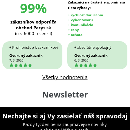
99%
Zákazníci najčastejšie spomínajú
tieto výhody:
+ rýchlosť doručenia
+ výber tovaru
zákazníkov odporúča
+ komunikácia
obchod Parys.sk
+ ceny
(cez 6000 recenzií)
+ ochota
+ Profi pristup k zakaznikovi
+ absolútne spokojný
Overený zákazník
Overený zákazník
7. 8. 2026
6. 8. 2026
5
5
Všetky hodnotenia
Newsletter
Nechajte si aj Vy zasielať náš spravodaj
Každý týždeň tie najzaujímavejšie novinky