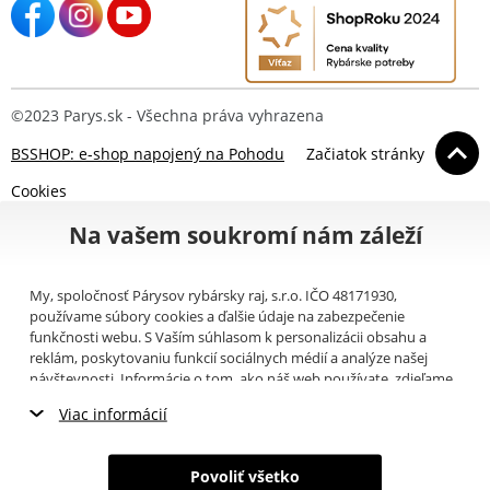
©2023 Parys.sk - Všechna práva vyhrazena
BSSHOP: e-shop napojený na Pohodu
Začiatok stránky
Cookies
Na vašem soukromí nám záleží
My, spoločnosť Párysov rybársky raj, s.r.o. IČO 48171930,
používame súbory cookies a ďalšie údaje na zabezpečenie
funkčnosti webu. S Vaším súhlasom k personalizácii obsahu a
reklám, poskytovaniu funkcií sociálnych médií a analýze našej
návštevnosti. Informácie o tom, ako náš web používate, zdieľame
so svojimi partnermi pre sociálne médiá, inzerciu a analýzy
Viac informácií
(napríklad Google).
Tu
si môžete prečítať, ako tieto informácie
Google používa. Partneri tieto údaje môžu kombinovať s ďalšími
Nevyhnutné cookies
informáciami, ktoré ste im poskytli alebo ktoré získali v dôsledku
Povoliť všetko
toho, že používate ich služby. Tieto údaje zahŕňajú cookies, dáta z