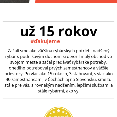
už 15 rokov
#ďakujeme
Začali sme ako väčšina rybárskych potrieb, nadšený
rybár s podnikavým duchom si otvoril malý obchod vo
svojom meste a začal predávať rybárske potreby,
onedlho potreboval prvých zamestnancov a väčšie
priestory. Po viac ako 15 rokoch, 3 sťahovaní, s viac ako
40 zamestnancami, v Čechách aj na Slovensku, sme tu
stále pre vás, s rovnakým nadšením, lepšími službami a
stále rybármi, ako vy.