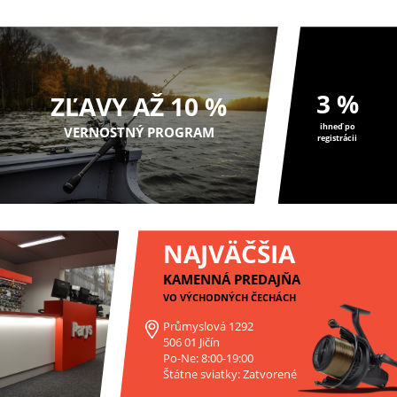
3 %
ZĽAVY AŽ 10 %
ihneď po
VERNOSTNÝ PROGRAM
registrácii
NAJVÄČŠIA
KAMENNÁ PREDAJŇA
VO VÝCHODNÝCH ČECHÁCH
Průmyslová 1292
506 01 Jičín
Po-Ne: 8:00-19:00
Štátne sviatky: Zatvorené