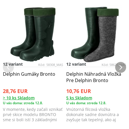
12 variant
12 variant
Kód:
58308_MAS
Kód:
58625_MAS
Delphin Gumáky Bronto
Delphin Náhradná Vložka
Pre Delphin Bronto
28,76 EUR
10,76 EUR
> 10 ks Skladom
5 ks Skladom
U vás doma: streda 12.8.
U vás doma: streda 12.8.
V momente, kedy začali vznikať
Vnútorná filcová vložka
prvé skice modelu BRONTO
dokonale sadne dovnútra a
sme si boli istí 3 základnými
zvyšuje tak tepelný, ako aj
princípmi, na ...
používateľský komfort.