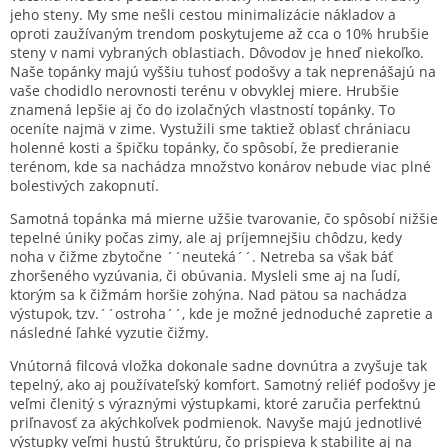
jeho steny. My sme nešli cestou minimalizácie nákladov a
oproti zaužívaným trendom poskytujeme až cca o 10% hrubšie
steny v nami vybraných oblastiach. Dôvodov je hneď niekoľko.
Naše topánky majú vyššiu tuhosť podošvy a tak neprenášajú na
vaše chodidlo nerovnosti terénu v obvyklej miere. Hrubšie
znamená lepšie aj čo do izolačných vlastností topánky. To
oceníte najmä v zime. Vystužili sme taktiež oblasť chrániacu
holenné kosti a špičku topánky, čo spôsobí, že predieranie
terénom, kde sa nachádza množstvo konárov nebude viac plné
bolestivých zakopnutí.
Samotná topánka má mierne užšie tvarovanie, čo spôsobí nižšie
tepelné úniky počas zimy, ale aj príjemnejšiu chôdzu, kedy
noha v čižme zbytočne ´´neuteká´´. Netreba sa však báť
zhoršeného vyzúvania, či obúvania. Mysleli sme aj na ľudí,
ktorým sa k čižmám horšie zohýna. Nad pätou sa nachádza
výstupok, tzv.´´ostroha´´, kde je možné jednoduché zapretie a
následné ľahké vyzutie čižmy.
Vnútorná filcová vložka dokonale sadne dovnútra a zvyšuje tak
tepelný, ako aj používateľský komfort. Samotný reliéf podošvy je
veľmi členitý s výraznými výstupkami, ktoré zaručia perfektnú
priľnavosť za akýchkoľvek podmienok. Navyše majú jednotlivé
výstupky veľmi hustú štruktúru, čo prispieva k stabilite aj na