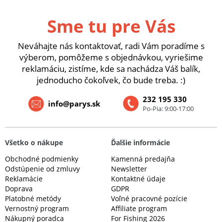
Sme tu pre Vás
Neváhajte nás kontaktovať, radi Vám poradíme s
výberom, pomôžeme s objednávkou, vyriešime
reklamáciu, zistíme, kde sa nachádza Váš balík,
jednoducho čokoľvek, čo bude treba. :)
232 195 330
info@parys.sk
Po-Pia: 9:00-17:00
Všetko o nákupe
Ďalšie informácie
Obchodné podmienky
Kamenná predajňa
Odstúpenie od zmluvy
Newsletter
Reklamácie
Kontaktné údaje
Doprava
GDPR
Platobné metódy
Voľné pracovné pozície
Vernostný program
Affiliate program
Nákupný poradca
For Fishing 2026