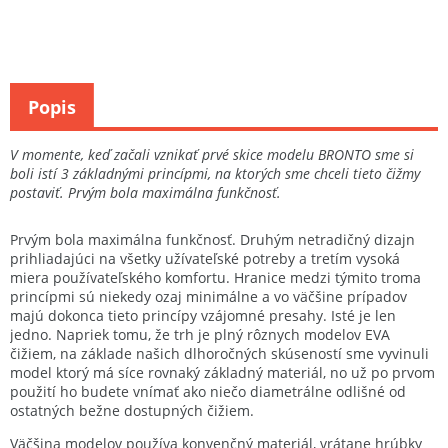
Popis
V momente, keď začali vznikať prvé skice modelu BRONTO sme si
boli istí 3 základnými princípmi, na ktorých sme chceli tieto čižmy
postaviť. Prvým bola maximálna funkčnosť.
Prvým bola maximálna funkčnosť. Druhým netradičný dizajn
prihliadajúci na všetky užívateľské potreby a tretím vysoká
miera používateľského komfortu. Hranice medzi týmito troma
princípmi sú niekedy ozaj minimálne a vo väčšine prípadov
majú dokonca tieto princípy vzájomné presahy. Isté je len
jedno. Napriek tomu, že trh je plný rôznych modelov EVA
čižiem, na základe našich dlhoročných skúseností sme vyvinuli
model ktorý má síce rovnaký základný materiál, no už po prvom
použití ho budete vnímať ako niečo diametrálne odlišné od
ostatných bežne dostupných čižiem.
Väčšina modelov používa konvenčný materiál, vrátane hrúbky