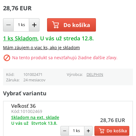
28,76 EUR
Do košíka
1 ks Skladom
U vás už streda 12.8.
Mám záujem o viac ks, ako je skladom
Na tento produkt sa nevzťahujú žiadne ďalšie zľavy.
Kód
101002471
Výrobca
DELPHIN
Záruka
24 mesiacov
Vybrať variantu
Veľkosť 36
Kód:
101002469
Skladom na ext. sklade
28,76 EUR
U vás už
štvrtok 13.8.
Do košíka