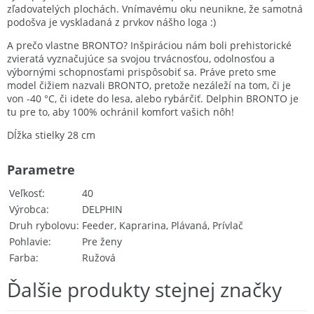
zľadovatelých plochách. Vnímavému oku neunikne, že samotná
podošva je vyskladaná z prvkov nášho loga :)
A prečo vlastne BRONTO? Inšpiráciou nám boli prehistorické
zvieratá vyznačujúce sa svojou trvácnosťou, odolnosťou a
výbornými schopnosťami prispôsobiť sa. Práve preto sme
model čižiem nazvali BRONTO, pretože nezáleží na tom, či je
von -40 °C, či idete do lesa, alebo rybárčiť. Delphin BRONTO je
tu pre to, aby 100% ochránil komfort vašich nôh!
Dĺžka stielky 28 cm
Parametre
Veľkosť
40
Výrobca
DELPHIN
Druh rybolovu
Feeder, Kaprarina, Plávaná, Prívlač
Pohlavie
Pre ženy
Farba
Ružová
Ďalšie produkty stejnej značky