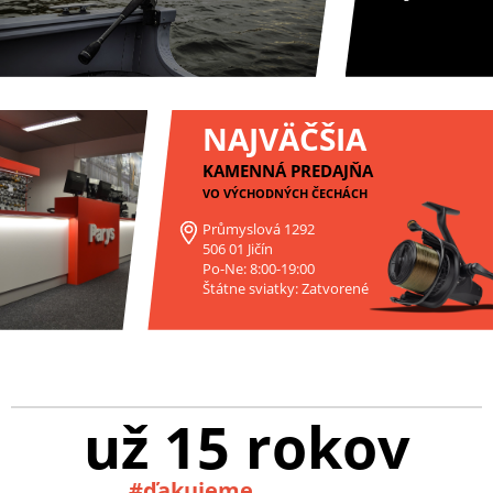
NAJVÄČŠIA
KAMENNÁ PREDAJŇA
VO VÝCHODNÝCH ČECHÁCH
Průmyslová 1292
506 01 Jičín
Po-Ne: 8:00-19:00
Štátne sviatky: Zatvorené
už 15 rokov
#ďakujeme