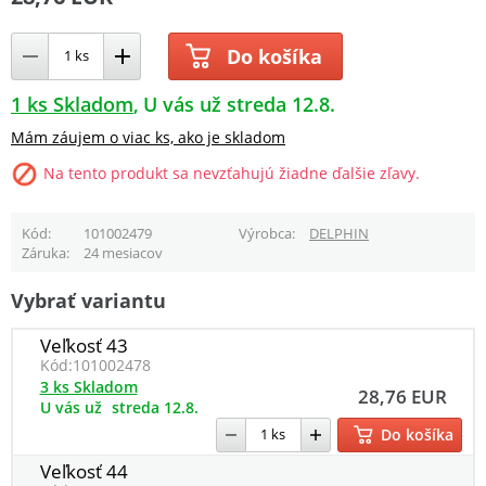
Do košíka
1 ks Skladom
U vás už streda 12.8.
Mám záujem o viac ks, ako je skladom
Na tento produkt sa nevzťahujú žiadne ďalšie zľavy.
Kód
101002479
Výrobca
DELPHIN
Záruka
24 mesiacov
Vybrať variantu
Veľkosť 43
Kód:
101002478
3 ks Skladom
28,76 EUR
U vás už
streda 12.8.
Do košíka
Veľkosť 44