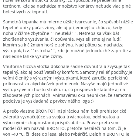
holenné kosti a špičku topánky, čo spôsobí, že predieranie
terénom, kde sa nachádza množstvo konárov nebude viac plné
bolestivých zakopnutí.
Samotná topánka má mierne užšie tvarovanie, čo spôsobí nižšie
tepelné úniky počas zimy, ale aj príjemnejšiu chôdzu, kedy
noha v čižme zbytočne ´´neuteká´´. Netreba sa však báť
zhoršeného vyzúvania, či obúvania. Mysleli sme aj na ľudí,
ktorým sa k čižmám horšie zohýna. Nad pätou sa nachádza
výstupok, tzv.´´ostroha´´, kde je možné jednoduché zapretie a
následné ľahké vyzutie čižmy.
Vnútorná filcová vložka dokonale sadne dovnútra a zvyšuje tak
tepelný, ako aj používateľský komfort. Samotný reliéf podošvy je
veľmi členitý s výraznými výstupkami, ktoré zaručia perfektnú
priľnavosť za akýchkoľvek podmienok. Navyše majú jednotlivé
výstupky veľmi hustú štruktúru, čo prispieva k stabilite aj na
zľadovatelých plochách. Vnímavému oku neunikne, že samotná
podošva je vyskladaná z prvkov nášho loga :)
A prečo vlastne BRONTO? Inšpiráciou nám boli prehistorické
zvieratá vyznačujúce sa svojou trvácnosťou, odolnosťou a
výbornými schopnosťami prispôsobiť sa. Práve preto sme
model čižiem nazvali BRONTO, pretože nezáleží na tom, či je
von -40 °C, či idete do lesa, alebo rybárčiť. Delphin BRONTO je