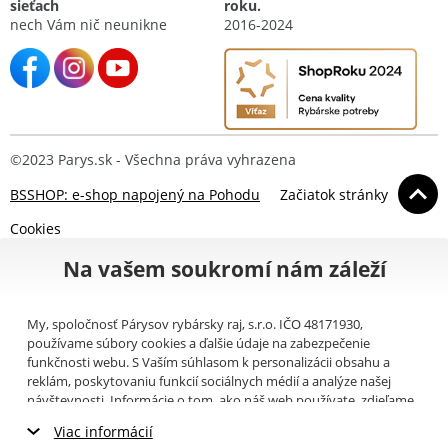
sieťach
roku.
nech Vám nič neunikne
2016-2024
©2023 Parys.sk - Všechna práva vyhrazena
BSSHOP: e-shop napojený na Pohodu
Začiatok stránky
Cookies
Na vašem soukromí nám záleží
My, spoločnosť Párysov rybársky raj, s.r.o. IČO 48171930,
používame súbory cookies a ďalšie údaje na zabezpečenie
funkčnosti webu. S Vaším súhlasom k personalizácii obsahu a
reklám, poskytovaniu funkcií sociálnych médií a analýze našej
návštevnosti. Informácie o tom, ako náš web používate, zdieľame
so svojimi partnermi pre sociálne médiá, inzerciu a analýzy
Viac informácií
(napríklad Google).
Tu
si môžete prečítať, ako tieto informácie