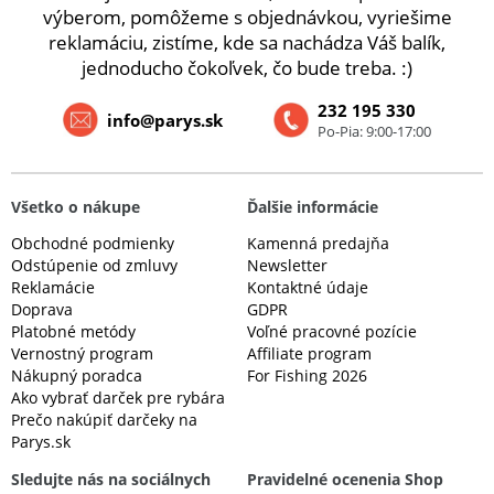
výberom, pomôžeme s objednávkou, vyriešime
reklamáciu, zistíme, kde sa nachádza Váš balík,
jednoducho čokoľvek, čo bude treba. :)
232 195 330
info@parys.sk
Po-Pia: 9:00-17:00
Všetko o nákupe
Ďalšie informácie
Obchodné podmienky
Kamenná predajňa
Odstúpenie od zmluvy
Newsletter
Reklamácie
Kontaktné údaje
Doprava
GDPR
Platobné metódy
Voľné pracovné pozície
Vernostný program
Affiliate program
Nákupný poradca
For Fishing 2026
Ako vybrať darček pre rybára
Prečo nakúpiť darčeky na
Parys.sk
Sledujte nás na sociálnych
Pravidelné ocenenia Shop