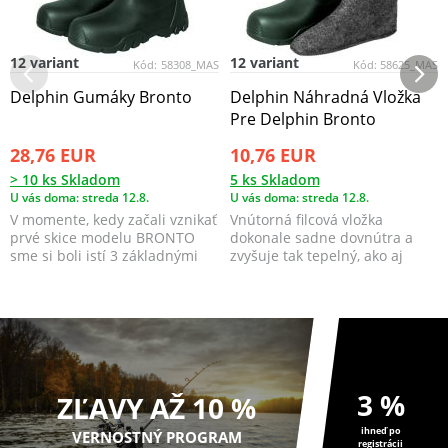
12 variant
12 variant
Kód:
58308_MAS
Kód:
58625_MAS
Delphin Gumáky Bronto
Delphin Náhradná Vložka
Pre Delphin Bronto
28,76 EUR
10,76 EUR
> 10 ks Skladom
5 ks Skladom
U vás doma: streda 12.8.
U vás doma: streda 12.8.
V momente, kedy začali vznikať
Vnútorná filcová vložka
prvé skice modelu BRONTO
dokonale sadne dovnútra a
sme si boli istí 3 základnými
zvyšuje tak tepelný, ako aj
princípmi, na ...
používateľský komfort.
3 %
ZĽAVY AŽ 10 %
ihneď po
VERNOSTNÝ PROGRAM
registrácii