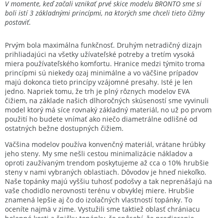
V momente, keď začali vznikať prvé skice modelu BRONTO sme si
boli istí 3 základnými princípmi, na ktorých sme chceli tieto čižmy
postaviť.
Prvým bola maximálna funkčnosť. Druhým netradičný dizajn
prihliadajúci na všetky užívateľské potreby a tretím vysoká
miera používateľského komfortu. Hranice medzi týmito troma
princípmi sú niekedy ozaj minimálne a vo väčšine prípadov
majú dokonca tieto princípy vzájomné presahy. Isté je len
jedno. Napriek tomu, že trh je plný rôznych modelov EVA
čižiem, na základe našich dlhoročných skúseností sme vyvinuli
model ktorý má síce rovnaký základný materiál, no už po prvom
použití ho budete vnímať ako niečo diametrálne odlišné od
ostatných bežne dostupných čižiem.
Väčšina modelov používa konvenčný materiál, vrátane hrúbky
jeho steny. My sme nešli cestou minimalizácie nákladov a
oproti zaužívaným trendom poskytujeme až cca o 10% hrubšie
steny v nami vybraných oblastiach. Dôvodov je hneď niekoľko.
Naše topánky majú vyššiu tuhosť podošvy a tak neprenášajú na
vaše chodidlo nerovnosti terénu v obvyklej miere. Hrubšie
znamená lepšie aj čo do izolačných vlastností topánky. To
oceníte najmä v zime. Vystužili sme taktiež oblasť chrániacu