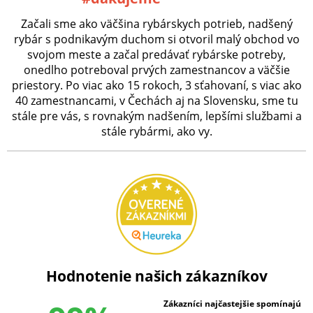
Začali sme ako väčšina rybárskych potrieb, nadšený
rybár s podnikavým duchom si otvoril malý obchod vo
svojom meste a začal predávať rybárske potreby,
onedlho potreboval prvých zamestnancov a väčšie
priestory. Po viac ako 15 rokoch, 3 sťahovaní, s viac ako
40 zamestnancami, v Čechách aj na Slovensku, sme tu
stále pre vás, s rovnakým nadšením, lepšími službami a
stále rybármi, ako vy.
Hodnotenie našich zákazníkov
Zákazníci najčastejšie spomínajú