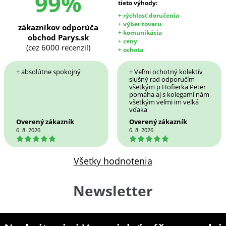
99%
tieto výhody:
+ rýchlosť doručenia
+ výber tovaru
zákazníkov odporúča
+ komunikácia
obchod Parys.sk
+ ceny
(cez 6000 recenzií)
+ ochota
+ absolútne spokojný
+ Veľmi ochotný kolektív
slušný rad odporučím
všetkým p Hofierka Peter
pomáha aj s kolegami nám
všetkým veľmi im veľká
vďaka
Overený zákazník
Overený zákazník
6. 8. 2026
6. 8. 2026
5
5
Všetky hodnotenia
Newsletter