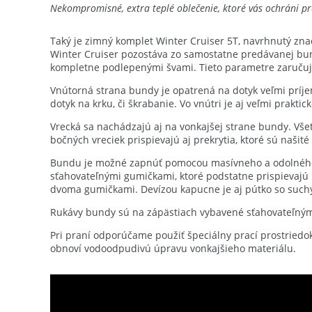
Nekompromisné, extra teplé oblečenie, ktoré vás ochráni p
Taký je zimný komplet Winter Cruiser 5T, navrhnutý zna
Winter Cruiser pozostáva zo samostatne predávanej bu
kompletne podlepenými švami. Tieto parametre zaručujú
Vnútorná strana bundy je opatrená na dotyk veľmi príjem
dotyk na krku, či škrabanie. Vo vnútri je aj veľmi prakti
Vrecká sa nachádzajú aj na vonkajšej strane bundy. Vš
bočných vreciek prispievajú aj prekrytia, ktoré sú našité
Bundu je možné zapnúť pomocou masívneho a odolného dv
sťahovateľnými gumičkami, ktoré podstatne prispievajú
dvoma gumičkami. Devízou kapucne je aj pútko so suchý
Rukávy bundy sú na zápästiach vybavené sťahovateľnými
Pri praní odporúčame použiť špeciálny prací prostriedok
obnoví vodoodpudivú úpravu vonkajšieho materiálu.