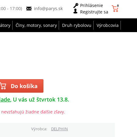
Prihlásenie
0
9:00 - 17:00)
info@parys.sk
Registrujte sa
zátory
Člny, motory, sonary
Druh rybolovu
Výrobcovia
Do košíka
lade
U vás už štvrtok 13.8.
 nevzťahujú žiadne ďalšie zľavy.
Výrobca
DELPHIN