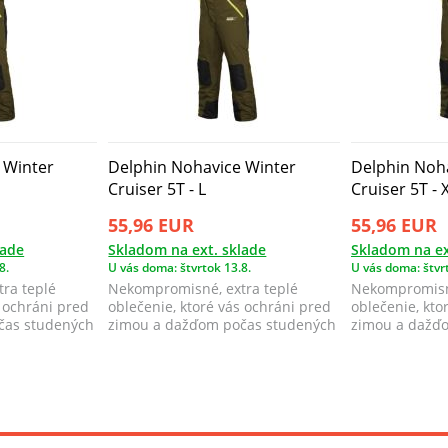
 Winter
Delphin Nohavice Winter
Delphin Noh
Cruiser 5T - L
Cruiser 5T - 
55,96 EUR
55,96 EUR
lade
Skladom na ext. sklade
Skladom na ex
8.
U vás doma: štvrtok 13.8.
U vás doma: štvrt
ra teplé
Nekompromisné, extra teplé
Nekompromisné
s ochráni pred
oblečenie, ktoré vás ochráni pred
oblečenie, kto
čas studených
zimou a dažďom počas studených
zimou a dažď
zimných ...
zimných ...