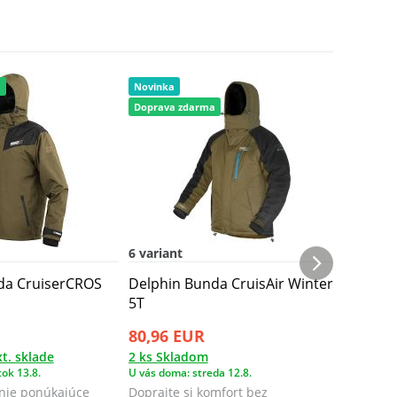
a
Novinka
Novinka
Doprava zdarma
6 variant
7 variant
da CruiserCROS
Delphin Bunda CruisAir Winter
Delphin
5T
Bunda I
80,96 EUR
35,96 
t. sklade
2 ks Skladom
5 ks Skl
ok 13.8.
U vás doma: streda 12.8.
U vás doma
nie ponúkajúce
Doprajte si komfort bez
Značka I