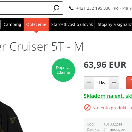
+421 232 195 330
(Po - Pia 
Camping
Oblečenie
Starostlivosť o úlovok
Stojany a signali
r Cruiser 5T - M
63,96 EUR
Doprava
zdarma
Skladom na ext. sk
Na tento produkt sa
Kód
101002244
Záruka
24 mesiacov