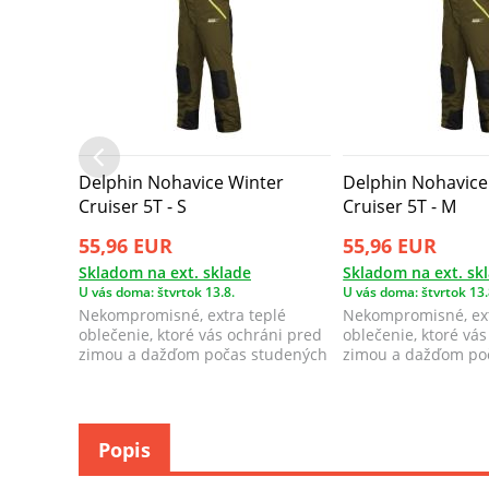
Delphin Nohavice Winter
Delphin Nohavice
Cruiser 5T - S
Cruiser 5T - M
55,96 EUR
55,96 EUR
Skladom na ext. sklade
Skladom na ext. sk
U vás doma: štvrtok 13.8.
U vás doma: štvrtok 13.
Nekompromisné, extra teplé
Nekompromisné, ext
oblečenie, ktoré vás ochráni pred
oblečenie, ktoré vá
zimou a dažďom počas studených
zimou a dažďom po
zimných ...
zimných ...
Popis