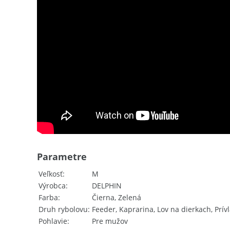
Parametre
Veľkosť
M
Výrobca
DELPHIN
Farba
Čierna, Zelená
Druh rybolovu
Feeder, Kaprarina, Lov na dierkach, Prív
Pohlavie
Pre mužov