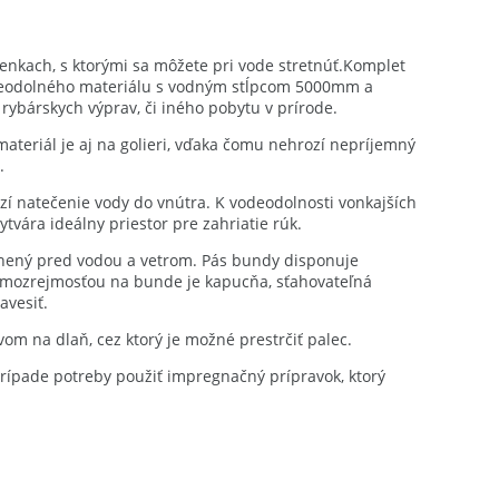
enkach, s ktorými sa môžete pri vode stretnúť.Komplet
vodeodolného materiálu s vodným stĺpcom 5000mm a
ybárskych výprav, či iného pobytu v prírode.
ateriál je aj na golieri, vďaka čomu nehrozí nepríjemný
.
í natečenie vody do vnútra. K vodeodolnosti vonkajších
ytvára ideálny priestor pre zahriatie rúk.
ánený pred vodou a vetrom. Pás bundy disponuje
Samozrejmosťou na bunde je kapucňa, sťahovateľná
avesiť.
 na dlaň, cez ktorý je možné prestrčiť palec.
prípade potreby použiť impregnačný prípravok, ktorý