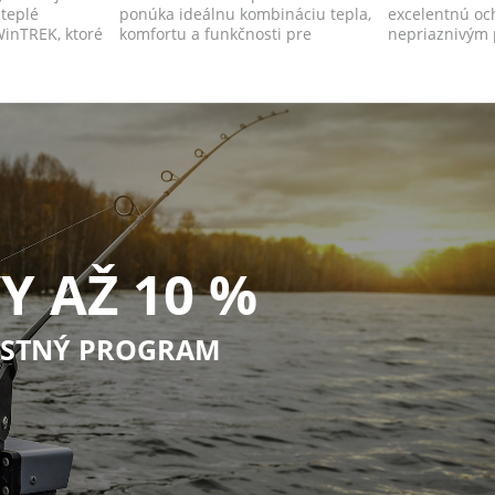
teplé
ponúka ideálnu kombináciu tepla,
excelentnú oc
WinTREK, ktoré
komfortu a funkčnosti pre
nepriaznivým 
všetkých milov...
najmä dažďu a 
Y AŽ 10 %
STNÝ PROGRAM