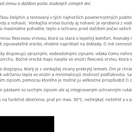
red zimou a dažďom počas studených zimných dní.
čkou Delphin a testovaný v tých najhorších poveternostných podmi
ndy a nohavíc. Vonkajšia vrstva bundy aj nohavíc je vyrobená z 
 maximálne pohodlie, teplo a ochranu pred dažďom počas vašich r
nou fleecovou vrstvou, ktorá sa stará o tepelný komfort. Rovnaký m
cké zipsovateľné vrecko, vhodné napríklad na doklady, či iné cennosti
etky disponujú výraznými, vodeodolnými zipsami, vďaka čomu nehroz
 zvrchu. Bočné vrecká majú navyše vo vnútri fleecovú vrstvu, ktorá v
ojzipsu, ktorý je z vonkajšej strany prekrytý lemom, čím je chr
 k udržaniu tepla vo vnútri a minimalizujú možnosť podfúknutia. 
m zipsom, pomocou ktorého je možné ju veľkostne prispôsobiť či z
 páskami so suchým zipsom ale aj integrovaným ochranným rukávom
 na funkčné oblečenie, prať pri max. 30°C, nežmýkať, nežehliť a v 