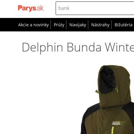
Akcie a novinky
Prúty
Navijaky
Nástrahy
Bižutéria
Delphin Bunda Winte