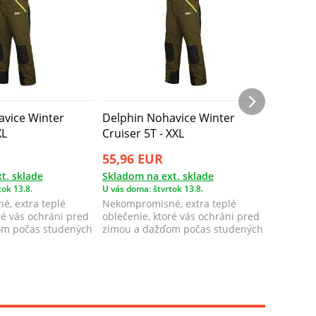
avice Winter
Delphin Nohavice Winter
Delphin
XL
Cruiser 5T - XXL
Cruiser 
55,96 EUR
55,96 
t. sklade
Skladom na ext. sklade
Skladom 
ok 13.8.
U vás doma: štvrtok 13.8.
U vás doma
, extra teplé
Nekompromisné, extra teplé
Nekompro
ré vás ochráni pred
oblečenie, ktoré vás ochráni pred
oblečenie
om počas studených
zimou a dažďom počas studených
zimou a 
zimných ...
zimných .