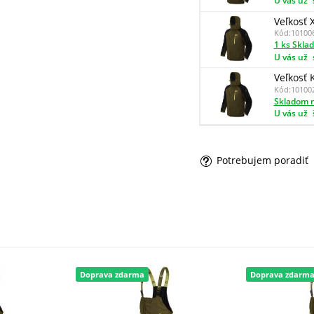
U vás už
Veľkosť 
Kód:
10100
1 ks Skla
U vás už
Veľkosť 
Kód:
10100
Skladom n
U vás už
Potrebujem poradiť
Doprava zdarma
Doprava zdarm