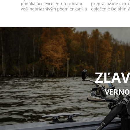
ponúkajúce excelentnú ochranu
prepracované extra 
voči nepriaznivým podmienkam, a
oblečenie Delphin 
to najmä d...
poskytne s...
ZĽAV
VERNO