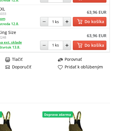
streda 12.8.
XXL
63,96 EUR
6033
dom
Do košíka
streda 12.8.
King Size
63,96 EUR
2248
a ext. sklade
Do košíka
štvrtok 13.8.
Tlačiť
Porovnať
Doporučiť
Pridať k obľúbeným
a
Doprava zdarma
Doprava 