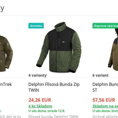
ky
Novinka
Doprava zdarm
4 varianty
6 variant
inTrek
Delphin Flísová Bunda Zip
Delphin Bun
TWIN
5T
24,26 EUR
57,56 EUR
4 ks Skladom
Skladom na ex
.
U vás doma: streda 12.8.
U vás doma: štvrt
ch dní je tu
Flisová bunda Delphin TWIN
Vrchné obleče