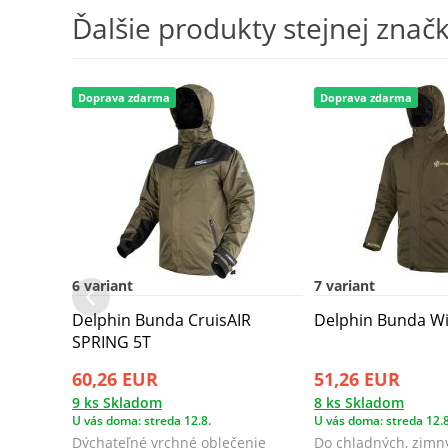
Ďalšie produkty stejnej znač
Doprava zdarma
Doprava zdarma
6 variant
7 variant
Delphin Bunda CruisAIR
Delphin Bunda W
SPRING 5T
60,26 EUR
51,26 EUR
9 ks Skladom
8 ks Skladom
U vás doma: streda 12.8.
U vás doma: streda 12.8
Dýchateľné vrchné oblečenie
Do chladných, zimný