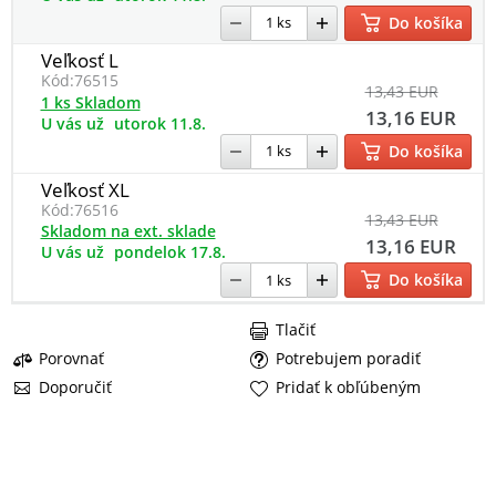
Do košíka
Veľkosť L
Kód:
76515
13,43 EUR
1 ks Skladom
13,16 EUR
U vás už
utorok 11.8.
Do košíka
Veľkosť XL
Kód:
76516
13,43 EUR
Skladom na ext. sklade
13,16 EUR
U vás už
pondelok 17.8.
Do košíka
Tlačiť
Porovnať
Potrebujem poradiť
Doporučiť
Pridať k obľúbeným