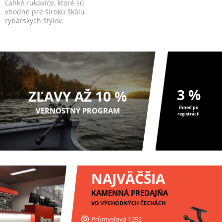
Ľahké rukavice, ktoré sú
vhodné pre širokú škálu
rybárskych štýlov.
3 %
ZĽAVY AŽ 10 %
ihneď po
VERNOSTNÝ PROGRAM
registrácii
NAJVÄČŠIA
KAMENNÁ PREDAJŇA
VO VÝCHODNÝCH ČECHÁCH
Průmyslová 1292