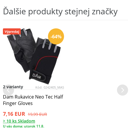
Ďalšie produkty stejnej značky
Výpredaj
-64%
2 varianty
Kód:
0242405_MAS
Dam Rukavice Neo Tec Half
Finger Gloves
7,16 EUR
19,99 EUR
> 10 ks Skladom
U vás doma: utorok 11.8.