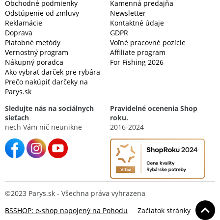
Obchodné podmienky
Kamenná predajňa
Odstúpenie od zmluvy
Newsletter
Reklamácie
Kontaktné údaje
Doprava
GDPR
Platobné metódy
Voľné pracovné pozície
Vernostný program
Affiliate program
Nákupný poradca
For Fishing 2026
Ako vybrať darček pre rybára
Prečo nakúpiť darčeky na
Parys.sk
Sledujte nás na sociálnych
Pravidelné ocenenia Shop
sieťach
roku.
nech Vám nič neunikne
2016-2024
©2023 Parys.sk - Všechna práva vyhrazena
BSSHOP: e-shop napojený na Pohodu
Začiatok stránky