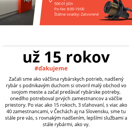
506 01 Jičín
Po-Ne: 8:00-19:00
Štátne sviatky: Zatvorené
už 15 rokov
#ďakujeme
Začali sme ako väčšina rybárskych potrieb, nadšený
rybár s podnikavým duchom si otvoril malý obchod vo
svojom meste a začal predávať rybárske potreby,
onedlho potreboval prvých zamestnancov a väčšie
priestory. Po viac ako 15 rokoch, 3 sťahovaní, s viac ako
40 zamestnancami, v Čechách aj na Slovensku, sme tu
stále pre vás, s rovnakým nadšením, lepšími službami a
stále rybármi, ako vy.