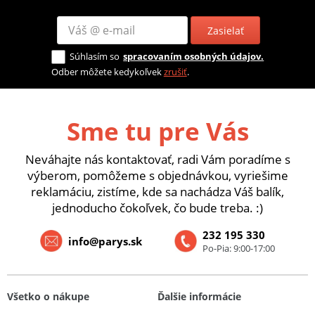
Zasielať
Súhlasím so
spracovaním osobných údajov.
Odber môžete kedykoľvek
zrušiť
.
Sme tu pre Vás
Neváhajte nás kontaktovať, radi Vám poradíme s
výberom, pomôžeme s objednávkou, vyriešime
reklamáciu, zistíme, kde sa nachádza Váš balík,
jednoducho čokoľvek, čo bude treba. :)
232 195 330
info@parys.sk
Po-Pia: 9:00-17:00
Všetko o nákupe
Ďalšie informácie