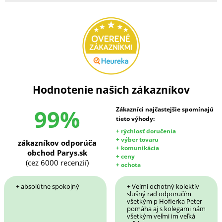
Hodnotenie našich zákazníkov
99%
Zákazníci najčastejšie spomínajú
tieto výhody:
+ rýchlosť doručenia
+ výber tovaru
zákazníkov odporúča
+ komunikácia
obchod Parys.sk
+ ceny
(cez 6000 recenzií)
+ ochota
+ absolútne spokojný
+ Veľmi ochotný kolektív
slušný rad odporučím
všetkým p Hofierka Peter
pomáha aj s kolegami nám
všetkým veľmi im veľká