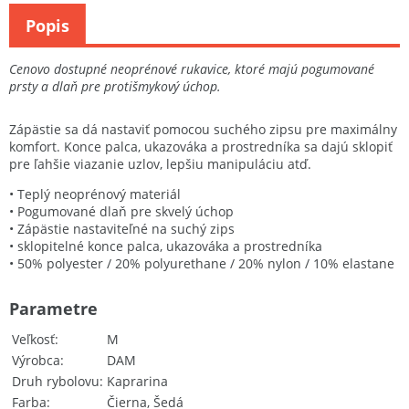
Popis
Cenovo dostupné neoprénové rukavice, ktoré majú pogumované
prsty a dlaň pre protišmykový úchop.
Zápästie sa dá nastaviť pomocou suchého zipsu pre maximálny
komfort. Konce palca, ukazováka a prostredníka sa dajú sklopiť
pre ľahšie viazanie uzlov, lepšiu manipuláciu atď.
• Teplý neoprénový materiál
• Pogumované dlaň pre skvelý úchop
• Zápästie nastaviteľné na suchý zips
• sklopitelné konce palca, ukazováka a prostredníka
• 50% polyester / 20% polyurethane / 20% nylon / 10% elastane
Parametre
Veľkosť
M
Výrobca
DAM
Druh rybolovu
Kaprarina
Farba
Čierna, Šedá