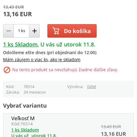
13,43 EUR
13,16 EUR
Do košíka
1 ks Skladom
U vás už utorok 11.8.
Odošleme ešte dnes (pri objednaní do 12:00)
Mám záujem o viac ks, ako je skladom
Na tento produkt sa nevzťahujú žiadne ďalšie zľavy.
Kód
76514
Výrobca
DAM
Záruka
24 mesiacov
Vybrať variantu
Veľkosť M
Kód:
76514
13,43 EUR
1 ks Skladom
13,16 EUR
U vás už
utorok 11.8.