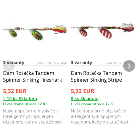
3 varianty
3 varianty
Kód:
0167557_mas
Kód:
0167556_mas
Dam Rotačka Tandem
Dam Rotačka Tandem
Spinner Sinking Fireshark
Spinner Sinking Stripe
5,32 EUR
5,32 EUR
> 10 ks Skladom
8 ks Skladom
U vás doma: streda 12.8.
U vás doma: streda 12.8.
Naše populárne blyskáče s
Naše populárne blyskáče s
inteligentným spojeným
inteligentným spojeným
dizajnom, kedy v skutočnosti
dizajnom, kedy v skutočnosti
máte 3 blyskáče v jedn...
máte 3 blyskáče v jedn...