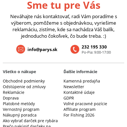
Sme tu pre Vás
Neváhajte nás kontaktovať, radi Vám poradíme s
výberom, pomôžeme s objednávkou, vyriešime
reklamáciu, zistíme, kde sa nachádza Váš balík,
jednoducho čokoľvek, čo bude treba. :)
232 195 330
info@parys.sk
Po-Pia: 9:00-17:00
Všetko o nákupe
Ďalšie informácie
Obchodné podmienky
Kamenná predajňa
Odstúpenie od zmluvy
Newsletter
Reklamácie
Kontaktné údaje
Doprava
GDPR
Platobné metódy
Voľné pracovné pozície
Vernostný program
Affiliate program
Nákupný poradca
For Fishing 2026
Ako vybrať darček pre rybára
Prečo nakúpiť darčeky na