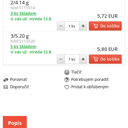
2/4 14 g
Kód:
5115514
3 ks Skladom
5,72 EUR
U vás už
streda 12.8.
Do košíka
3/5 20 g
Kód:
5115520
5 ks Skladom
5,80 EUR
U vás už
streda 12.8.
Do košíka
Tlačiť
Porovnať
Potrebujem poradiť
Doporučiť
Pridať k obľúbeným
Popis