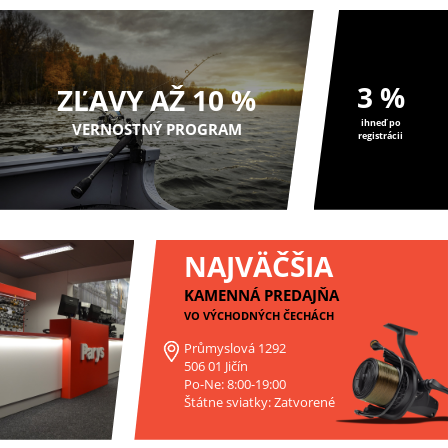
3 %
ZĽAVY AŽ 10 %
ihneď po
VERNOSTNÝ PROGRAM
registrácii
NAJVÄČŠIA
KAMENNÁ PREDAJŇA
VO VÝCHODNÝCH ČECHÁCH
Průmyslová 1292
506 01 Jičín
Po-Ne: 8:00-19:00
Štátne sviatky: Zatvorené