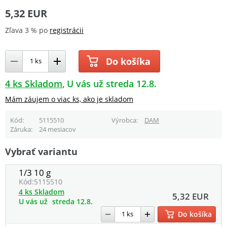
5,32 EUR
Zľava 3 % po
registrácii
Do košíka
4 ks Skladom
U vás už streda 12.8.
Mám záujem o viac ks, ako je skladom
Kód
5115510
Výrobca
DAM
Záruka
24 mesiacov
Vybrať variantu
1/3 10 g
Kód:
5115510
4 ks Skladom
5,32 EUR
U vás už
streda 12.8.
Do košíka