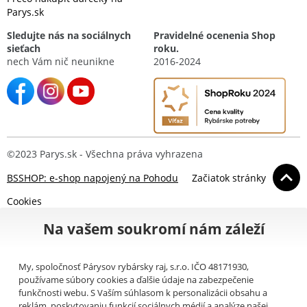
Parys.sk
Sledujte nás na sociálnych
Pravidelné ocenenia Shop
sieťach
roku.
nech Vám nič neunikne
2016-2024
©2023 Parys.sk - Všechna práva vyhrazena
BSSHOP: e-shop napojený na Pohodu
Začiatok stránky
Cookies
Na vašem soukromí nám záleží
My, spoločnosť Párysov rybársky raj, s.r.o. IČO 48171930,
používame súbory cookies a ďalšie údaje na zabezpečenie
funkčnosti webu. S Vaším súhlasom k personalizácii obsahu a
reklám, poskytovaniu funkcií sociálnych médií a analýze našej