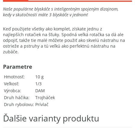
Naše populárne blyskáče s inteligentným spojeným dizajnom,
kedy v skutočnosti máte 3 blyskáče v jednom!
Keď použijete všetky ako komplet, získate jednu z
najlepších rotačiek na šťuky. Spodná veľká rotačka sa dá ale
odpojiť, takže tie malé môžete použiť ako skvelú nástrahu na
ostrieže a pstruhy a tú veľkú ako perfektnú nástrahu na
zubáče.
Parametre
Hmotnosť
10 g
Veľkosť
1/3
Výrobca
DAM
Druh háčika
Trojháček
Druh rybolovu
Prívlač
Ďalšie varianty produktu