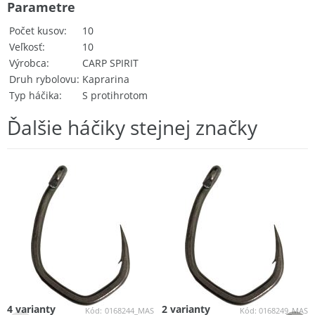
Parametre
Počet kusov
10
Veľkosť
10
Výrobca
CARP SPIRIT
Druh rybolovu
Kaprarina
Typ háčika
S protihrotom
Ďalšie háčiky stejnej značky
4 varianty
2 varianty
Kód:
0168244_MAS
Kód:
0168249_MAS