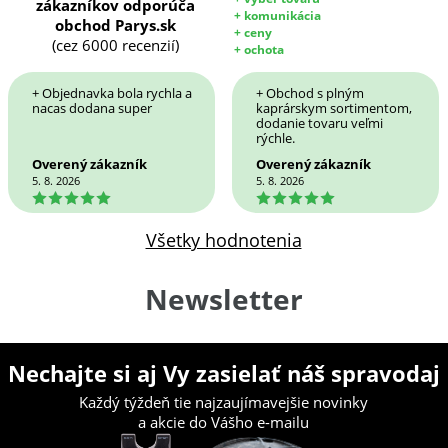
zákazníkov odporúča
+ komunikácia
obchod Parys.sk
+ ceny
(cez 6000 recenzií)
+ ochota
+ Objednavka bola rychla a
+ Obchod s plným
nacas dodana super
kaprárskym sortimentom,
dodanie tovaru veľmi
rýchle.
Overený zákazník
Overený zákazník
5. 8. 2026
5. 8. 2026
5
5
Všetky hodnotenia
Newsletter
Nechajte si aj Vy zasielať náš spravodaj
Každý týždeň tie najzaujímavejšie novinky
a akcie do Vášho e-mailu