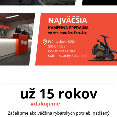
NAJVÄČŠIA
KAMENNÁ PREDAJŇA
VO VÝCHODNÝCH ČECHÁCH
Průmyslová 1292
506 01 Jičín
Po-Ne: 8:00-19:00
Štátne sviatky: Zatvorené
už 15 rokov
#ďakujeme
Začali sme ako väčšina rybárskych potrieb, nadšený