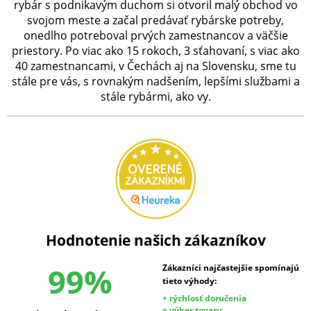
rybár s podnikavým duchom si otvoril malý obchod vo
svojom meste a začal predávať rybárske potreby,
onedlho potreboval prvých zamestnancov a väčšie
priestory. Po viac ako 15 rokoch, 3 sťahovaní, s viac ako
40 zamestnancami, v Čechách aj na Slovensku, sme tu
stále pre vás, s rovnakým nadšením, lepšími službami a
stále rybármi, ako vy.
Hodnotenie našich zákazníkov
99%
Zákazníci najčastejšie spomínajú
tieto výhody:
+ rýchlosť doručenia
+ výber tovaru