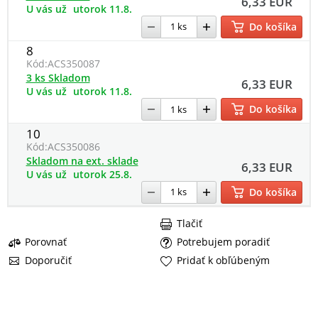
6,33 EUR
U vás už
utorok 11.8.
Do košíka
8
Kód:
ACS350087
3 ks Skladom
6,33 EUR
U vás už
utorok 11.8.
Do košíka
10
Kód:
ACS350086
Skladom na ext. sklade
6,33 EUR
U vás už
utorok 25.8.
Do košíka
Tlačiť
Porovnať
Potrebujem poradiť
Doporučiť
Pridať k obľúbeným