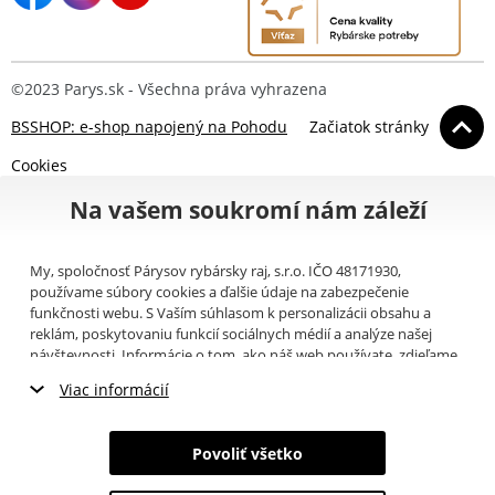
©2023 Parys.sk - Všechna práva vyhrazena
BSSHOP: e-shop napojený na Pohodu
Začiatok stránky
Cookies
Na vašem soukromí nám záleží
My, spoločnosť Párysov rybársky raj, s.r.o. IČO 48171930,
používame súbory cookies a ďalšie údaje na zabezpečenie
funkčnosti webu. S Vaším súhlasom k personalizácii obsahu a
reklám, poskytovaniu funkcií sociálnych médií a analýze našej
návštevnosti. Informácie o tom, ako náš web používate, zdieľame
so svojimi partnermi pre sociálne médiá, inzerciu a analýzy
Viac informácií
(napríklad Google).
Tu
si môžete prečítať, ako tieto informácie
Google používa. Partneri tieto údaje môžu kombinovať s ďalšími
Nevyhnutné cookies
informáciami, ktoré ste im poskytli alebo ktoré získali v dôsledku
Povoliť všetko
toho, že používate ich služby. Tieto údaje zahŕňajú cookies, dáta z
Marketingové cookies
ďalších úložísk, IP adresu a ďalšie informácie spojené s prezeraním