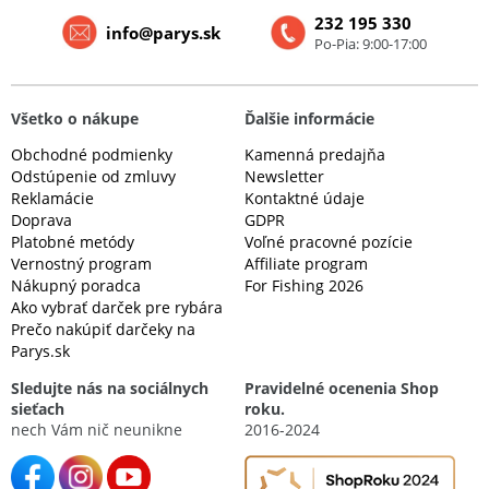
232 195 330
info@parys.sk
Po-Pia: 9:00-17:00
Všetko o nákupe
Ďalšie informácie
Obchodné podmienky
Kamenná predajňa
Odstúpenie od zmluvy
Newsletter
Reklamácie
Kontaktné údaje
Doprava
GDPR
Platobné metódy
Voľné pracovné pozície
Vernostný program
Affiliate program
Nákupný poradca
For Fishing 2026
Ako vybrať darček pre rybára
Prečo nakúpiť darčeky na
Parys.sk
Sledujte nás na sociálnych
Pravidelné ocenenia Shop
sieťach
roku.
nech Vám nič neunikne
2016-2024