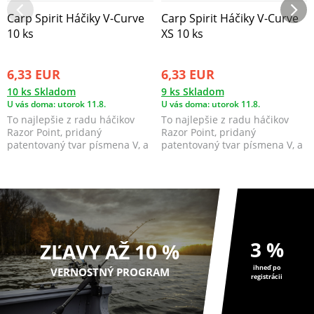
Carp Spirit Háčiky V-Curve
Carp Spirit Háčiky V-Curve
10 ks
XS 10 ks
6,33 EUR
6,33 EUR
10 ks Skladom
9 ks Skladom
U vás doma: utorok 11.8.
U vás doma: utorok 11.8.
To najlepšie z radu háčikov
To najlepšie z radu háčikov
Razor Point, pridaný
Razor Point, pridaný
patentovaný tvar písmena V, a
patentovaný tvar písmena V, a
na svete je háčik, kt...
na svete je háčik, kt...
3 %
ZĽAVY AŽ 10 %
ihneď po
VERNOSTNÝ PROGRAM
registrácii