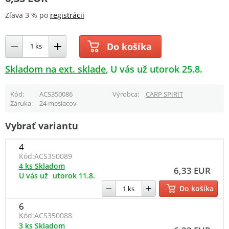
Zľava 3 % po
registrácii
Do košíka
Skladom na ext. sklade
U vás už utorok 25.8.
Kód
ACS350086
Výrobca
CARP SPIRIT
Záruka
24 mesiacov
Vybrať variantu
4
Kód:
ACS350089
4 ks Skladom
6,33 EUR
U vás už
utorok 11.8.
Do košíka
6
Kód:
ACS350088
3 ks Skladom