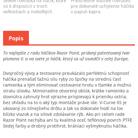
Skvelé rovnátka na háčik, ktoré
Prvotriedne vlasové rovnátko
sú k dispozícii v troch
pre dokonalé uchytenie háčika
veľkostiach a niekoľkých
v papuli kapra.
farebných prevedeni...
Popis
To najlepšie z radu háčikov Razor Point, pridaný patentovaný tvar
písmena V, a na svete je háčik, ktorý sa už osvedčil v celej Európe.
Dvojročný vývoj a testovanie preukázalo perfektnú schopnosť
háčika prenášať ťažnú silu ryby zo špičky na strednú časť
ramienka a tým eliminovať cestovanie hrotu v tlamke a možnú
stratu úlovku. Mimoriadne otvorený oblúk, krátke ramienko a
dovnútra zahnutý hrot výrazne prispievajú k prieniku ostria,
bez ohľadu na to o aký typ montáže práve ide. V-Curve XS je
ukovaný zo silnejšieho drôtu a tak sa dokonale hodí na lov
blízko viazok a na silové zdolávanie rýb. Ako pri celom rade
Razor Point nechýba ani tu kvalitná oceľ, teflónový povrch PTFE
šedej farby a drobný protihrot, brániaci vyšmyknutiu háčika.