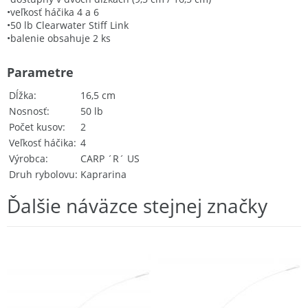
•veľkosť háčika 4 a 6
•50 lb Clearwater Stiff Link
•balenie obsahuje 2 ks
Parametre
Dĺžka
16,5 cm
Nosnosť
50 lb
Počet kusov
2
Veľkosť háčika
4
Výrobca
CARP ´R´ US
Druh rybolovu
Kaprarina
Ďalšie náväzce stejnej značky