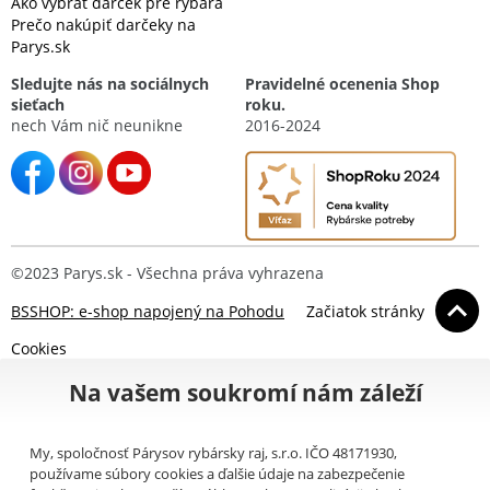
Ako vybrať darček pre rybára
Prečo nakúpiť darčeky na
Parys.sk
Sledujte nás na sociálnych
Pravidelné ocenenia Shop
sieťach
roku.
nech Vám nič neunikne
2016-2024
©2023 Parys.sk - Všechna práva vyhrazena
BSSHOP: e-shop napojený na Pohodu
Začiatok stránky
Cookies
Na vašem soukromí nám záleží
My, spoločnosť Párysov rybársky raj, s.r.o. IČO 48171930,
používame súbory cookies a ďalšie údaje na zabezpečenie