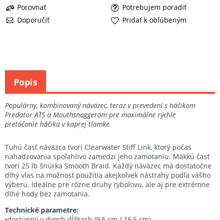
Porovnať
Potrebujem poradiť
Doporučiť
Pridať k obľúbeným
Popis
Populárny, kombinovaný náväzec, teraz v prevedení s háčikom
Predator ATS a Mouthsnaggerom pre maximálne rýchle
pretáčanie háčika v kaprej tlamke.
Tuhú časť náväzca tvorí Clearwater Stiff Link, ktorý počas
nahadzovania spoľahlivo zamedzí jeho zamotaniu. Mäkkú časť
tvorí 25 lb šnúrka Smooth Braid. Každý náväzec má dostatočne
dlhý vlas na možnosť použitia akejkoľvek nástrahy podľa vášho
výberu. Ideálne pre rôzne druhy rybolovu, ale aj pre extrémne
dlhé hody bez zamotania.
Technické parametre:
•dostupný v dvoch dĺžkach (9,5 cm / 16,5 cm)