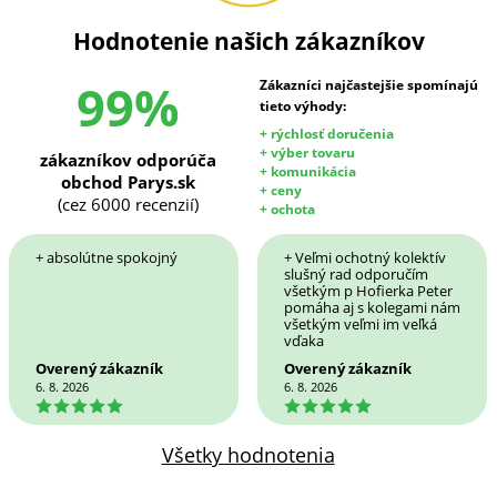
Hodnotenie našich zákazníkov
99%
Zákazníci najčastejšie spomínajú
tieto výhody:
+ rýchlosť doručenia
+ výber tovaru
zákazníkov odporúča
+ komunikácia
obchod Parys.sk
+ ceny
(cez 6000 recenzií)
+ ochota
+ absolútne spokojný
+ Veľmi ochotný kolektív
slušný rad odporučím
všetkým p Hofierka Peter
pomáha aj s kolegami nám
všetkým veľmi im veľká
vďaka
Overený zákazník
Overený zákazník
6. 8. 2026
6. 8. 2026
5
5
Všetky hodnotenia