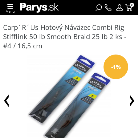
0
Menu
Carp´R´Us Hotový Náväzec Combi Rig
Stifflink 50 lb Smooth Braid 25 lb 2 ks -
#4 / 16,5 cm
-1%