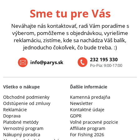
Sme tu pre Vás
Neváhajte nás kontaktovať, radi Vám poradíme s
výberom, pomôžeme s objednávkou, vyriešime
reklamáciu, zistíme, kde sa nachádza Váš balík,
jednoducho čokoľvek, čo bude treba. :)
232 195 330
info@parys.sk
Po-Pia: 9:00-17:00
Všetko o nákupe
Ďalšie informácie
Obchodné podmienky
Kamenná predajňa
Odstúpenie od zmluvy
Newsletter
Reklamácie
Kontaktné údaje
Doprava
GDPR
Platobné metódy
Voľné pracovné pozície
Vernostný program
Affiliate program
Nákupný poradca
For Fishing 2026