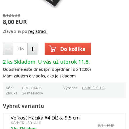
8,12 EUR
8,00 EUR
Zľava 3 % po
registrácii
Do košíka
2 ks Skladom
U vás už utorok 11.8.
Odošleme ešte dnes (pri objednaní do 12:00)
Mám záujem o viac ks, ako je skladom
Kód
CRU801406
Výrobca
CARP ´R´ US
Záruka
24 mesiacov
Vybrať variantu
Veľkosť Háčika #4 Dĺžka 9,5 cm
Kód:
CRU801410
8,12 EUR
2 ks Skladom