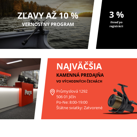
3 %
ZĽAVY AŽ 10 %
ihneď po
VERNOSTNÝ PROGRAM
registrácii
NAJVÄČŠIA
KAMENNÁ PREDAJŇA
VO VÝCHODNÝCH ČECHÁCH
Průmyslová 1292
506 01 Jičín
Po-Ne: 8:00-19:00
Štátne sviatky: Zatvorené