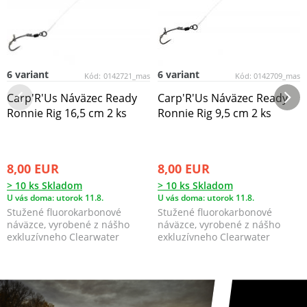
6 variant
6 variant
Kód:
0142721_mas
Kód:
0142709_mas
Carp'R'Us Náväzec Ready
Carp'R'Us Náväzec Ready
Ronnie Rig 16,5 cm 2 ks
Ronnie Rig 9,5 cm 2 ks
8,00 EUR
8,00 EUR
> 10 ks Skladom
> 10 ks Skladom
U vás doma: utorok 11.8.
U vás doma: utorok 11.8.
Stužené fluorokarbonové
Stužené fluorokarbonové
náväzce, vyrobené z nášho
náväzce, vyrobené z nášho
exkluzívneho Clearwater
exkluzívneho Clearwater
fluorocarbonu sú skvelé na...
fluorocarbonu sú skvelé na...