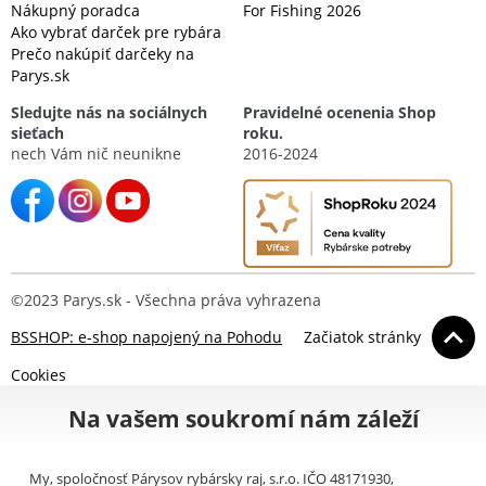
Nákupný poradca
For Fishing 2026
Ako vybrať darček pre rybára
Prečo nakúpiť darčeky na
Parys.sk
Sledujte nás na sociálnych
Pravidelné ocenenia Shop
sieťach
roku.
nech Vám nič neunikne
2016-2024
©2023 Parys.sk - Všechna práva vyhrazena
BSSHOP: e-shop napojený na Pohodu
Začiatok stránky
Cookies
Na vašem soukromí nám záleží
My, spoločnosť Párysov rybársky raj, s.r.o. IČO 48171930,