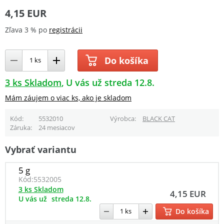
4,15 EUR
Zľava 3 % po
registrácii
Do košíka
3 ks Skladom
U vás už streda 12.8.
Mám záujem o viac ks, ako je skladom
Kód
5532010
Výrobca
BLACK CAT
Záruka
24 mesiacov
Vybrať variantu
5 g
Kód:
5532005
3 ks Skladom
4,15 EUR
U vás už
streda 12.8.
Do košíka