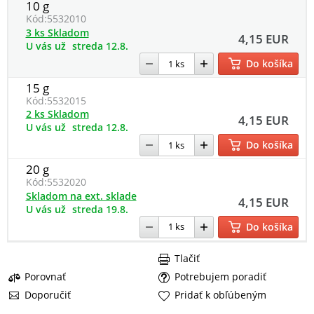
10 g
Kód:
5532010
3 ks Skladom
4,15 EUR
U vás už
streda 12.8.
Do košíka
15 g
Kód:
5532015
2 ks Skladom
4,15 EUR
U vás už
streda 12.8.
Do košíka
20 g
Kód:
5532020
Skladom na ext. sklade
4,15 EUR
U vás už
streda 19.8.
Do košíka
Tlačiť
Porovnať
Potrebujem poradiť
Doporučiť
Pridať k obľúbeným