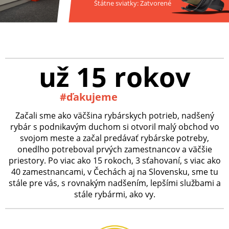
Štátne sviatky: Zatvorené
už 15 rokov
#ďakujeme
Začali sme ako väčšina rybárskych potrieb, nadšený
rybár s podnikavým duchom si otvoril malý obchod vo
svojom meste a začal predávať rybárske potreby,
onedlho potreboval prvých zamestnancov a väčšie
priestory. Po viac ako 15 rokoch, 3 sťahovaní, s viac ako
40 zamestnancami, v Čechách aj na Slovensku, sme tu
stále pre vás, s rovnakým nadšením, lepšími službami a
stále rybármi, ako vy.