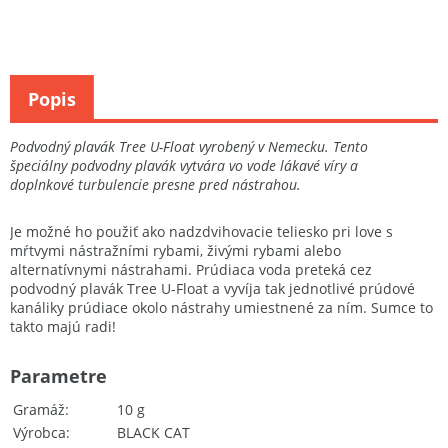
Popis
Podvodný plavák Tree U-Float vyrobený v Nemecku. Tento
špeciálny podvodny plavák vytvára vo vode lákavé víry a
doplnkové turbulencie presne pred nástrahou.
Je možné ho použiť ako nadzdvihovacie teliesko pri love s
mŕtvymi nástražními rybami, živými rybami alebo
alternatívnymi nástrahami. Prúdiaca voda preteká cez
podvodný plavák Tree U-Float a vyvíja tak jednotlivé prúdové
kanáliky prúdiace okolo nástrahy umiestnené za ním. Sumce to
takto majú radi!
Parametre
Gramáž
10 g
Výrobca
BLACK CAT