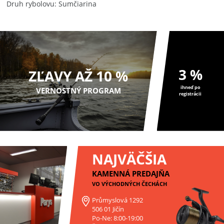
Druh rybolovu
Sumčiarina
3 %
ZĽAVY AŽ 10 %
ihneď po
VERNOSTNÝ PROGRAM
registrácii
NAJVÄČŠIA
KAMENNÁ PREDAJŇA
VO VÝCHODNÝCH ČECHÁCH
Průmyslová 1292
506 01 Jičín
Po-Ne: 8:00-19:00