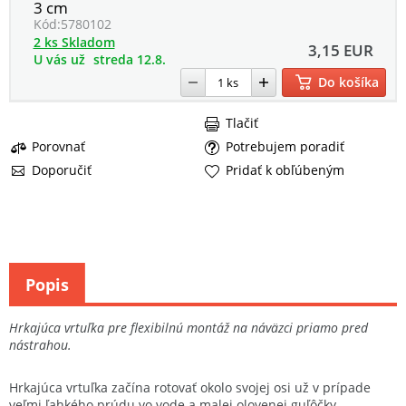
3 cm
Kód:
5780102
2 ks Skladom
3,15 EUR
U vás už
streda 12.8.
Do košíka
Tlačiť
Porovnať
Potrebujem poradiť
Doporučiť
Pridať k obľúbeným
Popis
Hrkajúca vrtuľka pre flexibilnú montáž na náväzci priamo pred
nástrahou.
Hrkajúca vrtuľka začína rotovať okolo svojej osi už v prípade
veľmi ľahkého prúdu vo vode a malej olovenej guľôčky