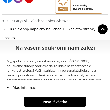
©2023 Parys.sk - Všechna práva vyhrazena
BSSHOP: e-shop napojený na Pohodu
Začiatok stránky
Cookies
Na vašem soukromí nám záleží
My, spoločnosť Párysov rybársky raj, s.r.o. IČO 48171930,
používame súbory cookies a ďalšie údaje na zabezpečenie
funkčnosti webu. S Vaším súhlasom k personalizácii obsahu a
reklám, poskytovaniu funkcií sociálnych médií a analýze našej
návštevnosti. Informácie o tom, ako náš web používate, zdieľame
so svojimi partnermi pre sociálne médiá, inzerciu a analýzy
Viac informácií
(napríklad Google).
Tu
si môžete prečítať, ako tieto informácie
Google používa. Partneri tieto údaje môžu kombinovať s ďalšími
Nevyhnutné cookies
informáciami, ktoré ste im poskytli alebo ktoré získali v dôsledku
Povoliť všetko
toho, že používate ich služby. Tieto údaje zahŕňajú cookies, dáta z
Marketingové cookies
ďalších úložísk, IP adresu a ďalšie informácie spojené s prezeraním