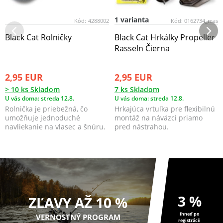
1 varianta
Kód:
4288002
Kód:
0162734_mas
Black Cat Rolničky
Black Cat Hrkálky Propeller
Rasseln Čierna
2,95 EUR
2,95 EUR
> 10 ks Skladom
7 ks Skladom
U vás doma: streda 12.8.
U vás doma: streda 12.8.
Rolnička je priebežná, čo
Hrkajúca vrtuľka pre flexibilnú
umožňuje jednoduché
montáž na náväzci priamo
navliekanie na vlasec a šnúru.
pred nástrahou.
Farba čierna, 5 ks v...
3 %
ZĽAVY AŽ 10 %
ihneď po
VERNOSTNÝ PROGRAM
registrácii