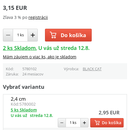
3,15 EUR
Zľava 3 % po
registrácii
Do košíka
2 ks Skladom
U vás už streda 12.8.
Mám záujem o viac ks, ako je skladom
Kód
5780102
Výrobca
BLACK CAT
Záruka
24 mesiacov
Vybrať variantu
2,4 cm
Kód:
5780002
5 ks Skladom
2,95 EUR
U vás už
streda 12.8.
Do košíka