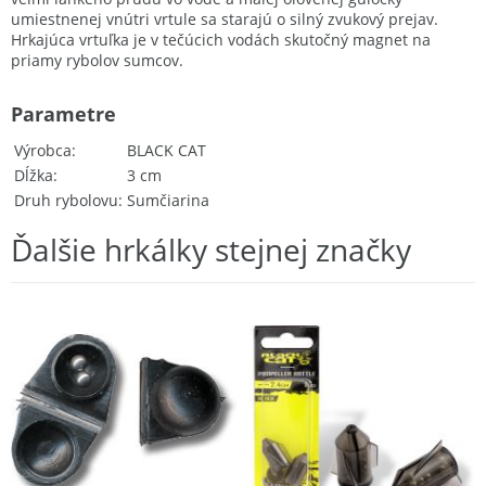
umiestnenej vnútri vrtule sa starajú o silný zvukový prejav.
Hrkajúca vrtuľka je v tečúcich vodách skutočný magnet na
priamy rybolov sumcov.
Parametre
Výrobca
BLACK CAT
Dĺžka
3 cm
Druh rybolovu
Sumčiarina
Ďalšie hrkálky stejnej značky