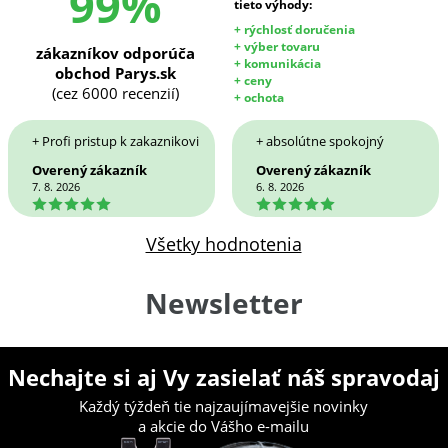
99%
tieto výhody:
+ rýchlosť doručenia
+ výber tovaru
zákazníkov odporúča
+ komunikácia
obchod Parys.sk
+ ceny
(cez 6000 recenzií)
+ ochota
+ Profi pristup k zakaznikovi
+ absolútne spokojný
Overený zákazník
Overený zákazník
7. 8. 2026
6. 8. 2026
5
5
Všetky hodnotenia
Newsletter
Nechajte si aj Vy zasielať náš spravodaj
Každý týždeň tie najzaujímavejšie novinky
a akcie do Vášho e-mailu