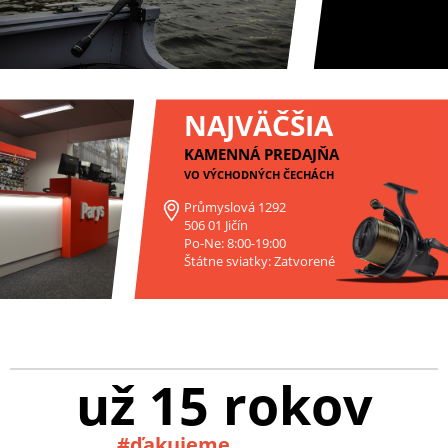
NAJVÄČŠIA
KAMENNÁ PREDAJŇA
VO VÝCHODNÝCH ČECHÁCH
Průmyslová 1292
506 01 Jičín
Po-Ne: 8:00-19:00
Štátne sviatky: Zatvorené
už 15 rokov
#ďakujeme