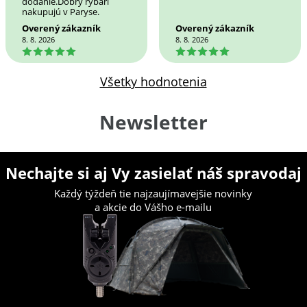
dodanie.Dobrý rybári
nakupujú v Paryse.
Overený zákazník
Overený zákazník
8. 8. 2026
8. 8. 2026
5
5
Všetky hodnotenia
Newsletter
Nechajte si aj Vy zasielať náš spravodaj
Každý týždeň tie najzaujímavejšie novinky
a akcie do Vášho e-mailu