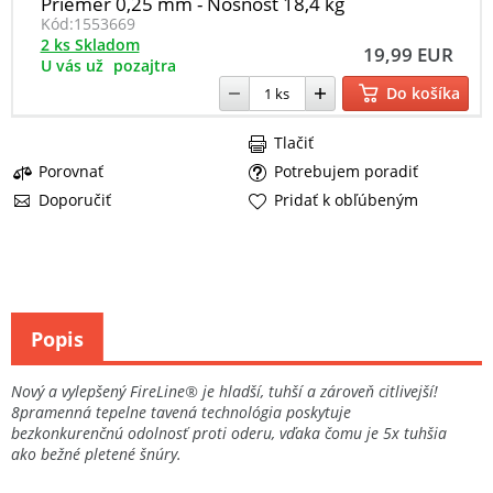
Priemer 0,25 mm - Nosnosť 18,4 kg
Kód:
1553669
2 ks Skladom
19,99 EUR
U vás už
pozajtra
Do košíka
Tlačiť
Porovnať
Potrebujem poradiť
Doporučiť
Pridať k obľúbeným
Popis
Nový a vylepšený FireLine® je hladší, tuhší a zároveň citlivejší!
8pramenná tepelne tavená technológia poskytuje
bezkonkurenčnú odolnosť proti oderu, vďaka čomu je 5x tuhšia
ako bežné pletené šnúry.