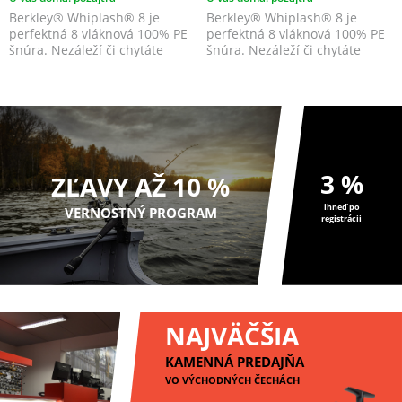
Berkley® Whiplash® 8 je
Berkley® Whiplash® 8 je
perfektná 8 vláknová 100% PE
perfektná 8 vláknová 100% PE
šnúra. Nezáleží či chytáte
šnúra. Nezáleží či chytáte
sladkovodné alebo mo...
sladkovodné alebo mo...
3 %
ZĽAVY AŽ 10 %
ihneď po
VERNOSTNÝ PROGRAM
registrácii
NAJVÄČŠIA
KAMENNÁ PREDAJŇA
VO VÝCHODNÝCH ČECHÁCH