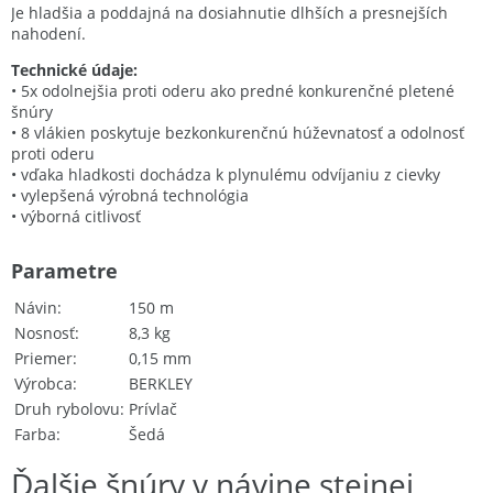
Je hladšia a poddajná na dosiahnutie dlhších a presnejších
nahodení.
Technické údaje:
• 5x odolnejšia proti oderu ako predné konkurenčné pletené
šnúry
• 8 vlákien poskytuje bezkonkurenčnú húževnatosť a odolnosť
proti oderu
• vďaka hladkosti dochádza k plynulému odvíjaniu z cievky
• vylepšená výrobná technológia
• výborná citlivosť
Parametre
Návin
150 m
Nosnosť
8,3 kg
Priemer
0,15 mm
Výrobca
BERKLEY
Druh rybolovu
Prívlač
Farba
Šedá
Ďalšie šnúry v návine stejnej