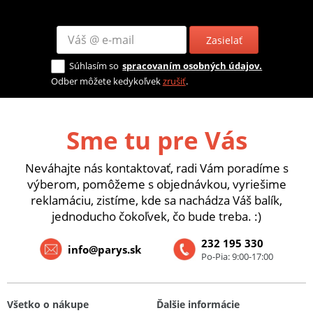
Zasielať
Súhlasím so
spracovaním osobných údajov.
Odber môžete kedykoľvek
zrušiť
.
Sme tu pre Vás
Neváhajte nás kontaktovať, radi Vám poradíme s
výberom, pomôžeme s objednávkou, vyriešime
reklamáciu, zistíme, kde sa nachádza Váš balík,
jednoducho čokoľvek, čo bude treba. :)
232 195 330
info@parys.sk
Po-Pia: 9:00-17:00
Všetko o nákupe
Ďalšie informácie