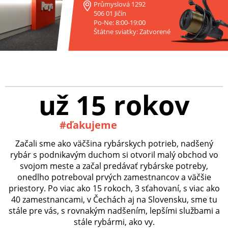
Průmyslová 1292
506 01 Jičín
Po-Ne: 8:00-19:00
Štátne sviatky: Zatvorené
už 15 rokov
#ďakujeme
Začali sme ako väčšina rybárskych potrieb, nadšený
rybár s podnikavým duchom si otvoril malý obchod vo
svojom meste a začal predávať rybárske potreby,
onedlho potreboval prvých zamestnancov a väčšie
priestory. Po viac ako 15 rokoch, 3 sťahovaní, s viac ako
40 zamestnancami, v Čechách aj na Slovensku, sme tu
stále pre vás, s rovnakým nadšením, lepšími službami a
stále rybármi, ako vy.