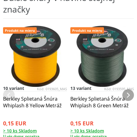
značky
Produkt na mieru
Produkt na mieru
10 variant
13 variant
Kód:
0193605_MAS
Kód:
0193595_MAS
Berkley Splietaná Šnúra
Berkley Splietaná Šnúra
Whiplash 8 Yellow Metráž
Whiplash 8 Green Metráž
0,15 EUR
0,15 EUR
> 10 ks Skladom
> 10 ks Skladom
U vás doma: pozajtra
U vás doma: pozajtra