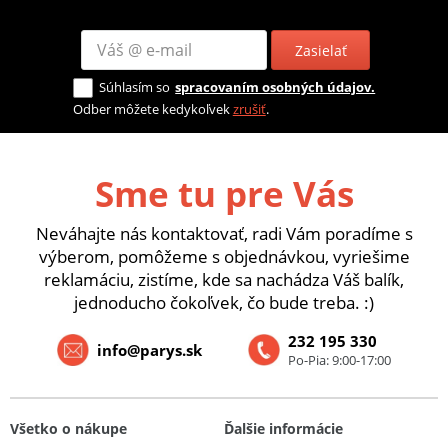
Zasielať
Súhlasím so
spracovaním osobných údajov.
Odber môžete kedykoľvek
zrušiť
.
Sme tu pre Vás
Neváhajte nás kontaktovať, radi Vám poradíme s
výberom, pomôžeme s objednávkou, vyriešime
reklamáciu, zistíme, kde sa nachádza Váš balík,
jednoducho čokoľvek, čo bude treba. :)
232 195 330
info@parys.sk
Po-Pia: 9:00-17:00
Všetko o nákupe
Ďalšie informácie