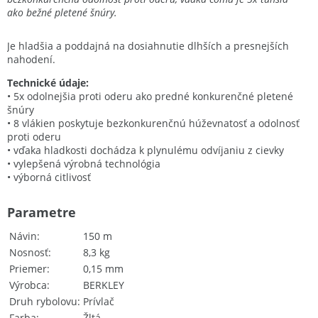
ako bežné pletené šnúry.
Je hladšia a poddajná na dosiahnutie dlhších a presnejších
nahodení.
Technické údaje:
• 5x odolnejšia proti oderu ako predné konkurenčné pletené
šnúry
• 8 vlákien poskytuje bezkonkurenčnú húževnatosť a odolnosť
proti oderu
• vďaka hladkosti dochádza k plynulému odvíjaniu z cievky
• vylepšená výrobná technológia
• výborná citlivosť
Parametre
Návin
150 m
Nosnosť
8,3 kg
Priemer
0,15 mm
Výrobca
BERKLEY
Druh rybolovu
Prívlač
Farba
Žltá