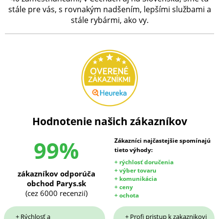
stále pre vás, s rovnakým nadšením, lepšími službami a
stále rybármi, ako vy.
Hodnotenie našich zákazníkov
99%
Zákazníci najčastejšie spomínajú
tieto výhody:
+ rýchlosť doručenia
+ výber tovaru
zákazníkov odporúča
+ komunikácia
obchod Parys.sk
+ ceny
(cez 6000 recenzií)
+ ochota
+ Rýchlosť a
+ Profi pristup k zakaznikovi