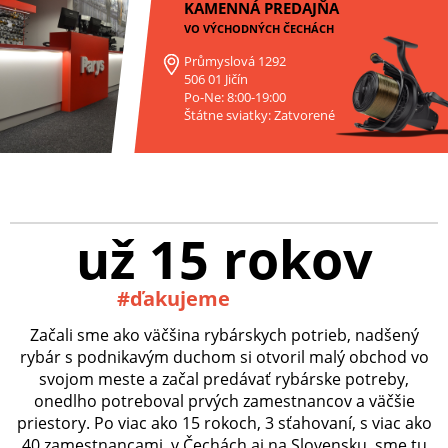
KAMENNÁ PREDAJŇA
VO VÝCHODNÝCH ČECHÁCH
Průmyslová 1292
506 01 Jičín
Po-Ne: 8:00-19:00
Štátne sviatky: Zatvorené
už 15 rokov
#ďakujeme
Začali sme ako väčšina rybárskych potrieb, nadšený
rybár s podnikavým duchom si otvoril malý obchod vo
svojom meste a začal predávať rybárske potreby,
onedlho potreboval prvých zamestnancov a väčšie
priestory. Po viac ako 15 rokoch, 3 sťahovaní, s viac ako
40 zamestnancami, v Čechách aj na Slovensku, sme tu