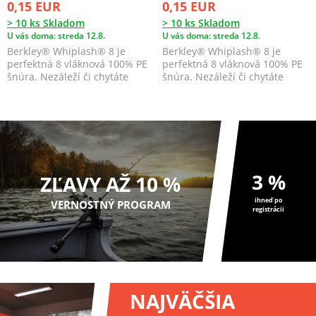
0,15 EUR
0,15 EUR
> 10 ks Skladom
> 10 ks Skladom
U vás doma: streda 12.8.
U vás doma: streda 12.8.
Berkley® Whiplash® 8 je
Berkley® Whiplash® 8 je
perfektná 8 vláknová 100% PE
perfektná 8 vláknová 100% PE
šnúra. Nezáleží či chytáte
šnúra. Nezáleží či chytáte
sladkovodné alebo mo...
sladkovodné alebo mo...
3 %
ZĽAVY AŽ 10 %
ihneď po
VERNOSTNÝ PROGRAM
registrácii
NAJVÄČŠIA