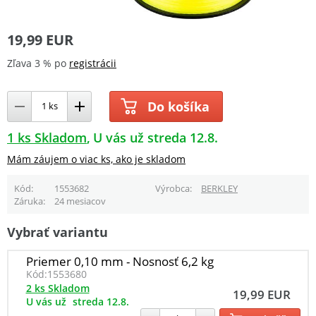
19,99 EUR
Zľava 3 % po
registrácii
Do košíka
1 ks Skladom
U vás už streda 12.8.
Mám záujem o viac ks, ako je skladom
Kód
1553682
Výrobca
BERKLEY
Záruka
24 mesiacov
Vybrať variantu
Priemer 0,10 mm - Nosnosť 6,2 kg
Kód:
1553680
2 ks Skladom
19,99 EUR
U vás už
streda 12.8.