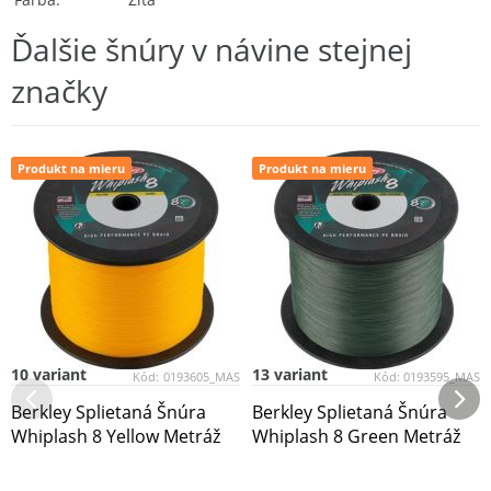
Ďalšie šnúry v návine stejnej
značky
Produkt na mieru
Produkt na mieru
10 variant
13 variant
Kód:
0193605_MAS
Kód:
0193595_MAS
Berkley Splietaná Šnúra
Berkley Splietaná Šnúra
Whiplash 8 Yellow Metráž
Whiplash 8 Green Metráž