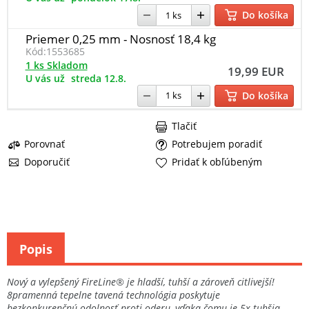
Do košíka
Priemer 0,25 mm - Nosnosť 18,4 kg
Kód:
1553685
1 ks Skladom
19,99 EUR
U vás už
streda 12.8.
Do košíka
Tlačiť
Porovnať
Potrebujem poradiť
Doporučiť
Pridať k obľúbeným
Popis
Nový a vylepšený FireLine® je hladší, tuhší a zároveň citlivejší!
8pramenná tepelne tavená technológia poskytuje
bezkonkurenčnú odolnosť proti oderu, vďaka čomu je 5x tuhšia