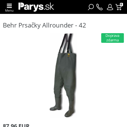
0
Menu
Behr Prsačky Allrounder - 42
Doprava
zdarma
87,96 EUR