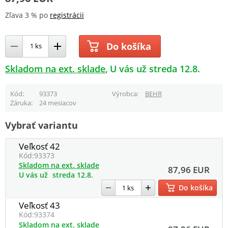
Zľava 3 % po
registrácii
Do košíka
Skladom na ext. sklade
U vás už streda 12.8.
Kód
93373
Výrobca
BEHR
Záruka
24 mesiacov
Vybrať variantu
Veľkosť 42
Kód:
93373
Skladom na ext. sklade
87,96 EUR
U vás už
streda 12.8.
Do košíka
Veľkosť 43
Kód:
93374
Skladom na ext. sklade