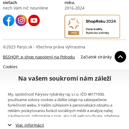
sieťach
roku.
nech Vám nič neunikne
2016-2024
©2023 Parys.sk - Všechna práva vyhrazena
BSSHOP: e-shop napojený na Pohodu
Začiatok stránky
Cookies
Na vašem soukromí nám záleží
My, spoločnosť Párysov rybársky raj, s.r.o. IČO 48171930,
používame súbory cookies a ďalšie údaje na zabezpečenie
funkčnosti webu. S Vaším súhlasom k personalizácii obsahu a
reklám, poskytovaniu funkcií sociálnych médií a analýze našej
návštevnosti. Informácie o tom, ako náš web používate, zdieľame
so svojimi partnermi pre sociálne médiá, inzerciu a analýzy
Viac informácií
(napríklad Google).
Tu
si môžete prečítať, ako tieto informácie