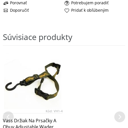
Porovnať
Potrebujem poradiť
Doporučiť
Pridať k obľúbeným
Súvisiace produkty
Kód:
VH1-4
Vass Držiak Na Prsačky A
Obuv Adjustable Wader