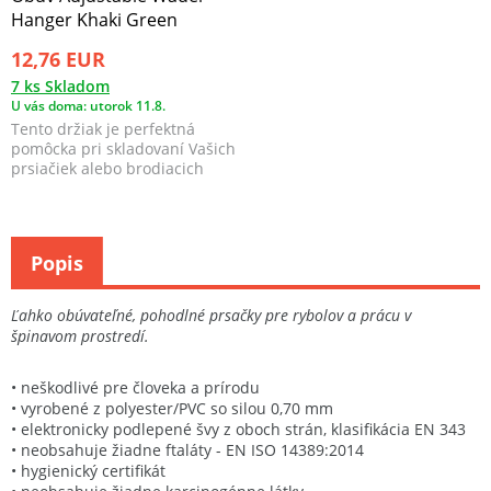
Hanger Khaki Green
12,76 EUR
7 ks Skladom
U vás doma: utorok 11.8.
Tento držiak je perfektná
pomôcka pri skladovaní Vašich
prsiačiek alebo brodiacich
nohavíc. Vďaka za...
Popis
Ľahko obúvateľné, pohodlné prsačky pre rybolov a prácu v
špinavom prostredí.
• neškodlivé pre človeka a prírodu
• vyrobené z polyester/PVC so silou 0,70 mm
• elektronicky podlepené švy z oboch strán, klasifikácia EN 343
• neobsahuje žiadne ftaláty - EN ISO 14389:2014
• hygienický certifikát