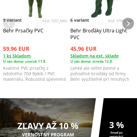
9 variant
6 variant
Kód:
7237_MAS
Kód:
37908_MAS
Behr Prsačky PVC
Behr Broďáky Ultra Light
PVC
59,96 EUR
45,96 EUR
1 ks Skladom
Skladom na ext. sklade
U vás doma: utorok 11.8.
U vás doma: streda 12.8.
Kvalitné PVC prsačky z
Ľahké ale veľmi pevné a
odolného 70d Bykib / PVC
pohodlné broďáky od firmy
materiálu. Robustná spevnená
Behr využiteľné pri mnohých
topánka a praktické ...
spôsoboch aj smeroch r...
3 %
ZĽAVY AŽ 10 %
ihneď po
VERNOSTNÝ PROGRAM
registrácii