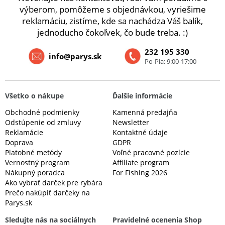
výberom, pomôžeme s objednávkou, vyriešime
reklamáciu, zistíme, kde sa nachádza Váš balík,
jednoducho čokoľvek, čo bude treba. :)
232 195 330
info@parys.sk
Po-Pia: 9:00-17:00
Všetko o nákupe
Ďalšie informácie
Obchodné podmienky
Kamenná predajňa
Odstúpenie od zmluvy
Newsletter
Reklamácie
Kontaktné údaje
Doprava
GDPR
Platobné metódy
Voľné pracovné pozície
Vernostný program
Affiliate program
Nákupný poradca
For Fishing 2026
Ako vybrať darček pre rybára
Prečo nakúpiť darčeky na
Parys.sk
Sledujte nás na sociálnych
Pravidelné ocenenia Shop