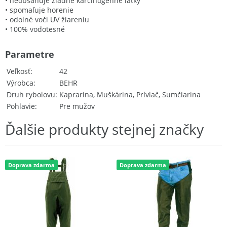
• neobsahuje žiadne karcinogénne látky
• spomaľuje horenie
• odolné voči UV žiareniu
• 100% vodotesné
Parametre
Veľkosť
42
Výrobca
BEHR
Druh rybolovu
Kaprarina, Muškárina, Prívlač, Sumčiarina
Pohlavie
Pre mužov
Ďalšie produkty stejnej značky
Doprava zdarma
Doprava zdarma