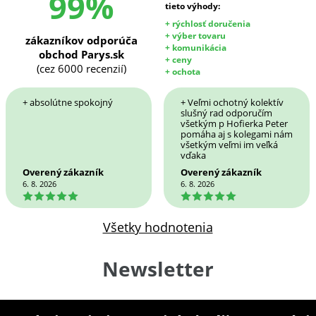
99%
tieto výhody:
+ rýchlosť doručenia
+ výber tovaru
zákazníkov odporúča
+ komunikácia
obchod Parys.sk
+ ceny
(cez 6000 recenzií)
+ ochota
+ absolútne spokojný
+ Veľmi ochotný kolektív
slušný rad odporučím
všetkým p Hofierka Peter
pomáha aj s kolegami nám
všetkým veľmi im veľká
vďaka
Overený zákazník
Overený zákazník
6. 8. 2026
6. 8. 2026
5
5
Všetky hodnotenia
Newsletter