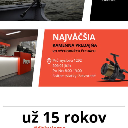
NAJVÄČŠIA
KAMENNÁ PREDAJŇA
VO VÝCHODNÝCH ČECHÁCH
Průmyslová 1292
506 01 Jičín
Po-Ne: 8:00-19:00
Štátne sviatky: Zatvorené
už 15 rokov