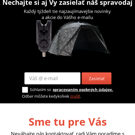
Nechajte si aj Vy zasielať náš spravodaj
Každý týždeň tie najzaujímavejšie novinky
a akcie do Vášho e-mailu
Zasielať
Súhlasím so
spracovaním osobných údajov.
Odber môžete kedykoľvek
zrušiť
.
Sme tu pre Vás
Neváhajte nás kontaktovať, radi Vám poradíme s