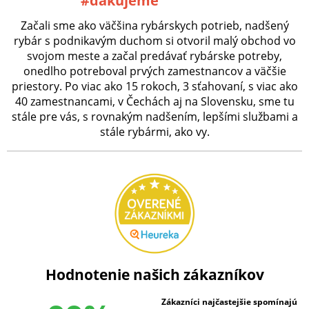
#ďakujeme
Začali sme ako väčšina rybárskych potrieb, nadšený
rybár s podnikavým duchom si otvoril malý obchod vo
svojom meste a začal predávať rybárske potreby,
onedlho potreboval prvých zamestnancov a väčšie
priestory. Po viac ako 15 rokoch, 3 sťahovaní, s viac ako
40 zamestnancami, v Čechách aj na Slovensku, sme tu
stále pre vás, s rovnakým nadšením, lepšími službami a
stále rybármi, ako vy.
Hodnotenie našich zákazníkov
Zákazníci najčastejšie spomínajú