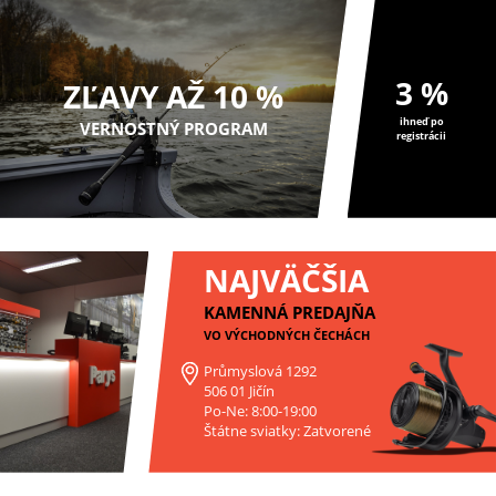
3 %
ZĽAVY AŽ 10 %
ihneď po
VERNOSTNÝ PROGRAM
registrácii
NAJVÄČŠIA
KAMENNÁ PREDAJŇA
VO VÝCHODNÝCH ČECHÁCH
Průmyslová 1292
506 01 Jičín
Po-Ne: 8:00-19:00
Štátne sviatky: Zatvorené