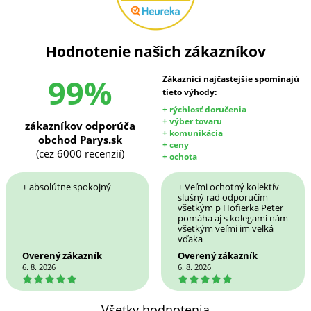
Hodnotenie našich zákazníkov
99%
Zákazníci najčastejšie spomínajú
tieto výhody:
+ rýchlosť doručenia
+ výber tovaru
zákazníkov odporúča
+ komunikácia
obchod Parys.sk
+ ceny
(cez 6000 recenzií)
+ ochota
+ absolútne spokojný
+ Veľmi ochotný kolektív
slušný rad odporučím
všetkým p Hofierka Peter
pomáha aj s kolegami nám
všetkým veľmi im veľká
vďaka
Overený zákazník
Overený zákazník
6. 8. 2026
6. 8. 2026
5
5
Všetky hodnotenia