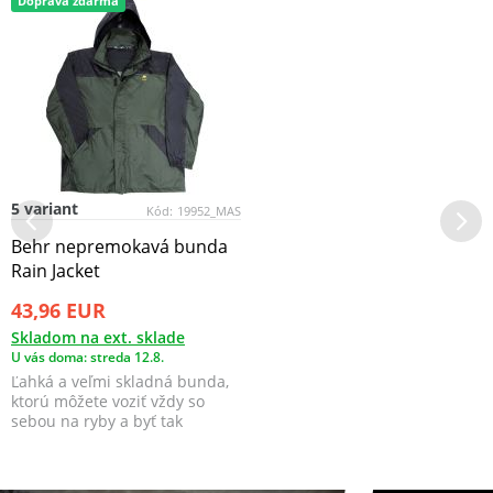
Doprava zdarma
5 variant
Kód:
19952_MAS
Behr nepremokavá bunda
Rain Jacket
43,96 EUR
Skladom na ext. sklade
U vás doma: streda 12.8.
Ľahká a veľmi skladná bunda,
ktorú môžete voziť vždy so
sebou na ryby a byť tak
pripravení na nepria...