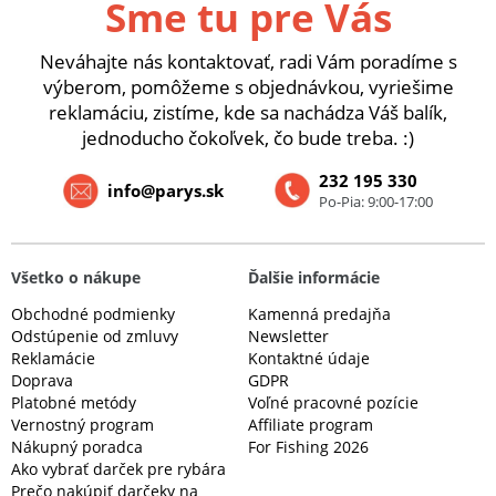
Sme tu pre Vás
Neváhajte nás kontaktovať, radi Vám poradíme s
výberom, pomôžeme s objednávkou, vyriešime
reklamáciu, zistíme, kde sa nachádza Váš balík,
jednoducho čokoľvek, čo bude treba. :)
232 195 330
info@parys.sk
Po-Pia: 9:00-17:00
Všetko o nákupe
Ďalšie informácie
Obchodné podmienky
Kamenná predajňa
Odstúpenie od zmluvy
Newsletter
Reklamácie
Kontaktné údaje
Doprava
GDPR
Platobné metódy
Voľné pracovné pozície
Vernostný program
Affiliate program
Nákupný poradca
For Fishing 2026
Ako vybrať darček pre rybára
Prečo nakúpiť darčeky na