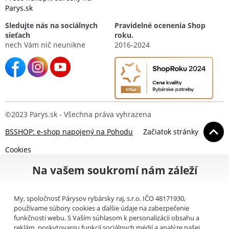
Parys.sk
Sledujte nás na sociálnych
Pravidelné ocenenia Shop
sieťach
roku.
nech Vám nič neunikne
2016-2024
©2023 Parys.sk - Všechna práva vyhrazena
BSSHOP: e-shop napojený na Pohodu
Začiatok stránky
Cookies
Na vašem soukromí nám záleží
My, spoločnosť Párysov rybársky raj, s.r.o. IČO 48171930,
používame súbory cookies a ďalšie údaje na zabezpečenie
funkčnosti webu. S Vaším súhlasom k personalizácii obsahu a
reklám, poskytovaniu funkcií sociálnych médií a analýze našej