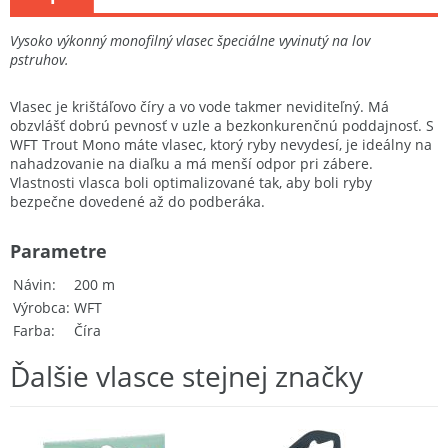
Vysoko výkonný monofilný vlasec špeciálne vyvinutý na lov
pstruhov.
Vlasec je krištáľovo číry a vo vode takmer neviditeľný. Má
obzvlášť dobrú pevnosť v uzle a bezkonkurenčnú poddajnosť. S
WFT Trout Mono máte vlasec, ktorý ryby nevydesí, je ideálny na
nahadzovanie na diaľku a má menší odpor pri zábere.
Vlastnosti vlasca boli optimalizované tak, aby boli ryby
bezpečne dovedené až do podberáka.
Parametre
Návin
200 m
Výrobca
WFT
Farba
Číra
Ďalšie vlasce stejnej značky