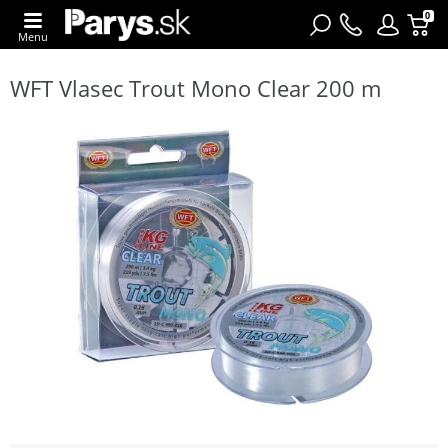
0
Menu
WFT Vlasec Trout Mono Clear 200 m