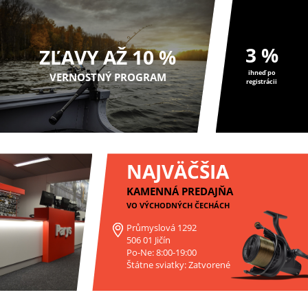
3 %
ZĽAVY AŽ 10 %
ihneď po
VERNOSTNÝ PROGRAM
registrácii
NAJVÄČŠIA
KAMENNÁ PREDAJŇA
VO VÝCHODNÝCH ČECHÁCH
Průmyslová 1292
506 01 Jičín
Po-Ne: 8:00-19:00
Štátne sviatky: Zatvorené