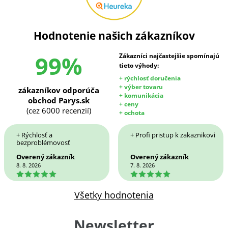
Hodnotenie našich zákazníkov
99%
Zákazníci najčastejšie spomínajú
tieto výhody:
+ rýchlosť doručenia
+ výber tovaru
zákazníkov odporúča
+ komunikácia
obchod Parys.sk
+ ceny
(cez 6000 recenzií)
+ ochota
+ Rýchlosť a
+ Profi pristup k zakaznikovi
bezproblémovosť
Overený zákazník
Overený zákazník
8. 8. 2026
7. 8. 2026
5
5
Všetky hodnotenia
Newsletter