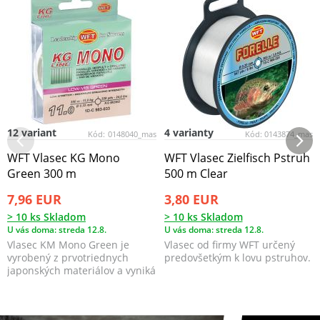
12 variant
4 varianty
Kód:
0148040_mas
Kód:
0143874_mas
WFT Vlasec KG Mono
WFT Vlasec Zielfisch Pstruh
Green 300 m
500 m Clear
7,96 EUR
3,80 EUR
> 10 ks Skladom
> 10 ks Skladom
U vás doma: streda 12.8.
U vás doma: streda 12.8.
Vlasec KM Mono Green je
Vlasec od firmy WFT určený
vyrobený z prvotriednych
predovšetkým k lovu pstruhov.
japonských materiálov a vyniká
svojou vysokou nosno...