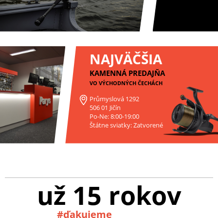
NAJVÄČŠIA
KAMENNÁ PREDAJŇA
VO VÝCHODNÝCH ČECHÁCH
Průmyslová 1292
506 01 Jičín
Po-Ne: 8:00-19:00
Štátne sviatky: Zatvorené
už 15 rokov
#ďakujeme