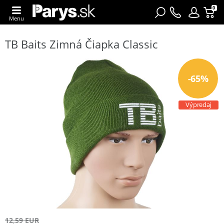
0
Menu
TB Baits Zimná Čiapka Classic
-65%
Výpredaj
12,59 EUR