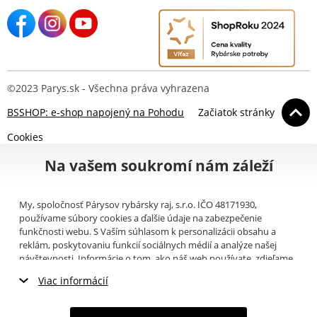
©2023 Parys.sk - Všechna práva vyhrazena
BSSHOP: e-shop napojený na Pohodu
Začiatok stránky
Cookies
Na vašem soukromí nám záleží
My, spoločnosť Párysov rybársky raj, s.r.o. IČO 48171930,
používame súbory cookies a ďalšie údaje na zabezpečenie
funkčnosti webu. S Vaším súhlasom k personalizácii obsahu a
reklám, poskytovaniu funkcií sociálnych médií a analýze našej
návštevnosti. Informácie o tom, ako náš web používate, zdieľame
so svojimi partnermi pre sociálne médiá, inzerciu a analýzy
Viac informácií
(napríklad Google).
Tu
si môžete prečítať, ako tieto informácie
Google používa. Partneri tieto údaje môžu kombinovať s ďalšími
Nevyhnutné cookies
informáciami, ktoré ste im poskytli alebo ktoré získali v dôsledku