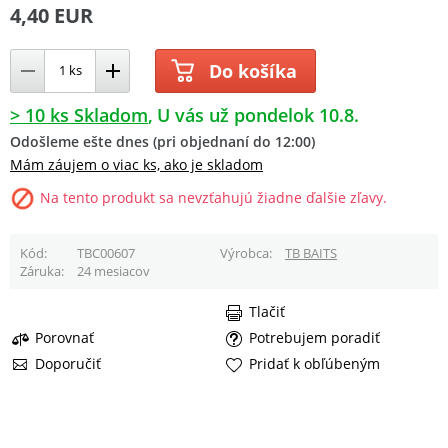
4,40 EUR
Do košíka
> 10 ks Skladom
U vás už pondelok 10.8.
Odošleme ešte dnes (pri objednaní do 12:00)
Mám záujem o viac ks, ako je skladom
Na tento produkt sa nevzťahujú žiadne ďalšie zľavy.
Kód
TBC00607
Výrobca
TB BAITS
Záruka
24 mesiacov
Tlačiť
Porovnať
Potrebujem poradiť
Doporučiť
Pridať k obľúbeným