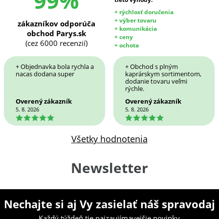
99%
+ rýchlosť doručenia
+ výber tovaru
zákazníkov odporúča
+ komunikácia
obchod Parys.sk
+ ceny
(cez 6000 recenzií)
+ ochota
+ Objednavka bola rychla a
+ Obchod s plným
nacas dodana super
kaprárskym sortimentom,
dodanie tovaru veľmi
rýchle.
Overený zákazník
Overený zákazník
5. 8. 2026
5. 8. 2026
5
5
Všetky hodnotenia
Newsletter
Nechajte si aj Vy zasielať náš spravodaj
Každý týždeň tie najzaujímavejšie novinky