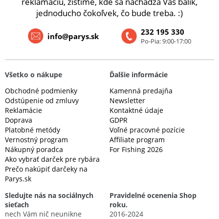
reklamáciu, zistíme, kde sa nachádza Váš balík,
jednoducho čokoľvek, čo bude treba. :)
232 195 330
info@parys.sk
Po-Pia: 9:00-17:00
Všetko o nákupe
Ďalšie informácie
Obchodné podmienky
Kamenná predajňa
Odstúpenie od zmluvy
Newsletter
Reklamácie
Kontaktné údaje
Doprava
GDPR
Platobné metódy
Voľné pracovné pozície
Vernostný program
Affiliate program
Nákupný poradca
For Fishing 2026
Ako vybrať darček pre rybára
Prečo nakúpiť darčeky na
Parys.sk
Sledujte nás na sociálnych
Pravidelné ocenenia Shop
sieťach
roku.
nech Vám nič neunikne
2016-2024