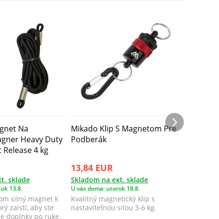
gnet Na
Mikado Klip S Magnetom Pre
Fox Pod
gner Heavy Duty
Podberák
Alumini
 Release 4 kg
13,84 EUR
11,99 
t. sklade
Skladom na ext. sklade
Skladom 
ok 13.8.
U vás doma: utorok 18.8.
U vás doma
tom silný magnet k
Kvalitný magnetický klip s
Podberáko
ý zaistí, aby ste
nastaviteľnou silou 3-6 kg.
štandard
ie doplnky po ruke.