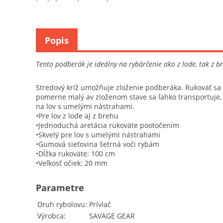
podberákom.
Popis
Tento podberák je ideálny na rybárčenie ako z lode, tak z b
Stredový kríž umožňuje zloženie podberáka. Rukoväť sa
pomerne malý av zloženom stave sa ľahko transportuje, 
na lov s umelými nástrahami.
•Pre lov z lode aj z brehu
•Jednoduchá aretácia rukoväte pootočením
•Skvelý pre lov s umelými nástrahami
•Gumová sieťovina šetrná voči rybám
•Dĺžka rukoväte: 100 cm
•Veľkosť očiek: 20 mm
Parametre
Druh rybolovu
Prívlač
Výrobca
SAVAGE GEAR