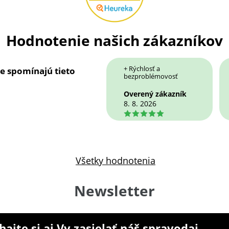
Hodnotenie našich zákazníkov
+ Rýchlosť a
ie spomínajú tieto
bezproblémovosť
Overený zákazník
8. 8. 2026
5
Všetky hodnotenia
Newsletter
ajte si aj Vy zasielať náš spravodaj