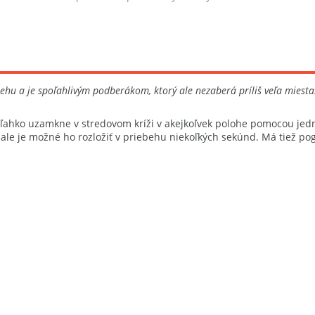
Fencl. V spo...
rehu a je spoľahlivým podberákom, ktorý ale nezaberá príliš veľa miesta
 ľahko uzamkne v stredovom kríži v akejkoľvek polohe pomocou je
ale je možné ho rozložiť v priebehu niekoľkých sekúnd. Má tiež pog