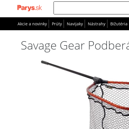
Akcie a novinky
Prúty
Navijaky
Nástrahy
Bižutéria
Savage Gear Podberá