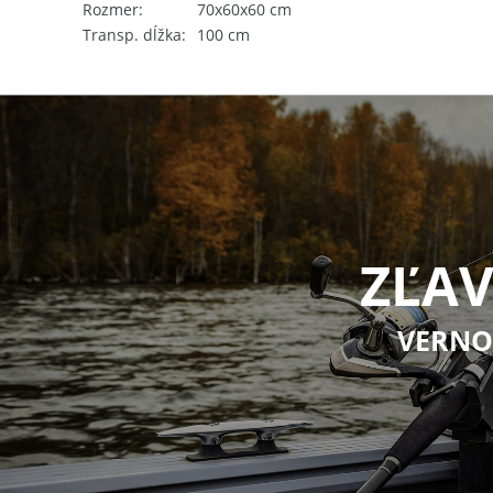
Rozmer
70x60x60 cm
Transp. dĺžka
100 cm
ZĽAV
VERNO