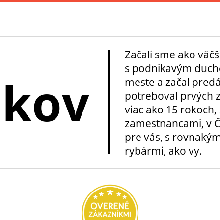
Začali sme ako väčš
s podnikavým ducho
okov
meste a začal pred
potreboval prvých z
viac ako 15 rokoch, 
zamestnancami, v Če
pre vás, s rovnakým
rybármi, ako vy.