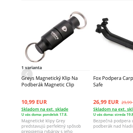
1 varianta
Greys Magnetický Klip Na
Fox Podpera Car
Podberák Magnetic Clip
Safe
10,99 EUR
26,99 EUR
29,99
Skladom na ext. sklade
Skladom na ext. sk
U vás doma: pondelok 17.8.
U vás doma: streda 19.8
Magnetické klipy Grey
Bezpečná podpera 
predstavujú perfektný spôsob
podberák nad hladi
prepojenia rybárov s jeho