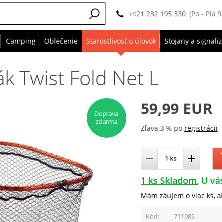
+421 232 195 330
(Po - Pia 
Camping
Oblečenie
Starostlivosť o úlovok
Stojany a signali
k Twist Fold Net L
59,99 EUR
Doprava
zdarma
Zľava 3 % po
registrácii
1 ks Skladom
U vá
Mám záujem o viac ks, a
Kód
71108S