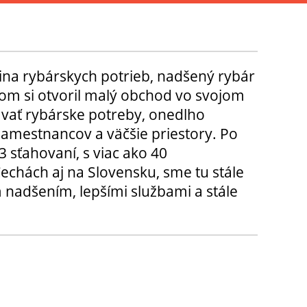
ina rybárskych potrieb, nadšený rybár
m si otvoril malý obchod vo svojom
ávať rybárske potreby, onedlho
amestnancov a väčšie priestory. Po
3 sťahovaní, s viac ako 40
chách aj na Slovensku, sme tu stále
 nadšením, lepšími službami a stále