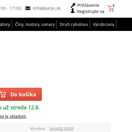
Prihlásenie
0
9:00 - 17:00)
info@parys.sk
Registrujte sa
zátory
Člny, motory, sonary
Druh rybolovu
Výrobcovia
Do košíka
s už streda 12.8.
ko je skladom
Výrobca
SAVAGE GEAR