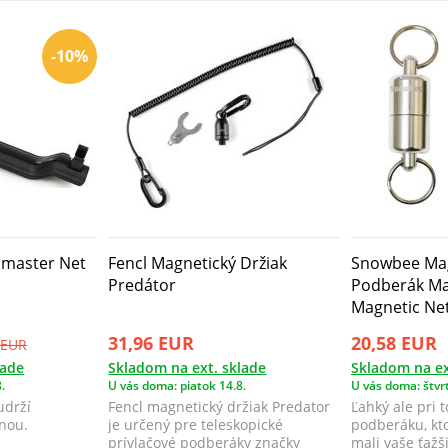
-10%
pmaster Net
Fencl Magnetický Držiak
Snowbee Ma
Predátor
Podberák Ma
Magnetic Net
31,96 EUR
20,58 EUR
 EUR
lade
Skladom na ext. sklade
Skladom na ex
.
U vás doma: piatok 14.8.
U vás doma: štvrt
udrží
Fencl magnetický držiak Predator
Ľahký ale pri 
nou.
je určený pre teleskopické
podberáku, ktor
prívlačové podberáky značky
mali vaše ťažš