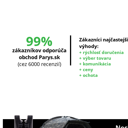
99%
Zákazníci najčastejš
výhody:
zákazníkov odporúča
+ rýchlosť doručenia
obchod Parys.sk
+ výber tovaru
(cez 6000 recenzií)
+ komunikácia
+ ceny
+ ochota
Nech