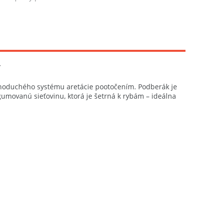
.
dnoduchého systému aretácie pootočením. Podberák je
umovanú sieťovinu, ktorá je šetrná k rybám – ideálna