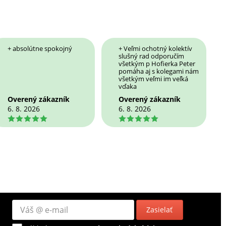
+ absolútne spokojný
+ Veľmi ochotný kolektív
slušný rad odporučím
všetkým p Hofierka Peter
pomáha aj s kolegami nám
všetkým veľmi im veľká
vďaka
Overený zákazník
Overený zákazník
6. 8. 2026
6. 8. 2026
5
5
Zasielať