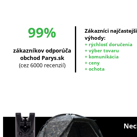
99%
Zákazníci najčastejš
výhody:
+ rýchlosť doručenia
zákazníkov odporúča
+ výber tovaru
+ komunikácia
obchod Parys.sk
+ ceny
(cez 6000 recenzií)
+ ochota
Nech