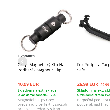
1 varianta
Greys Magnetický Klip Na
Fox Podpera Car
Podberák Magnetic Clip
Safe
10,99 EUR
26,99 EUR
29,99
Skladom na ext. sklade
Skladom na ext. sk
U vás doma: pondelok 17.8.
U vás doma: streda 19.8
Magnetické klipy Grey
Bezpečná podpera 
predstavujú perfektný spôsob
podberák nad hladi
prepojenia rybárov s jeho