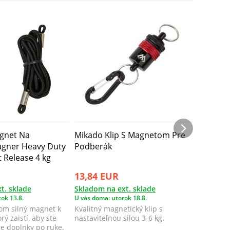
gnet Na
Mikado Klip S Magnetom Pre
Fox Pod
gner Heavy Duty
Podberák
Alumini
 Release 4 kg
13,84 EUR
11,99 
t. sklade
Skladom na ext. sklade
Skladom 
ok 13.8.
U vás doma: utorok 18.8.
U vás doma
tom silný magnet k
Kvalitný magnetický klip s
Podberáko
ý zaistí, aby ste
nastaviteľnou silou 3-6 kg.
štandard
ie doplnky po ruke.