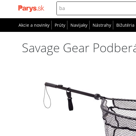
Akcie a novinky
Prúty
Navijaky
Nástrahy
Bižutéria
Savage Gear Podberá