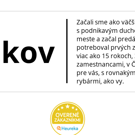
Začali sme ako väčš
s podnikavým ducho
okov
meste a začal pred
potreboval prvých z
viac ako 15 rokoch, 
zamestnancami, v Če
pre vás, s rovnakým
rybármi, ako vy.