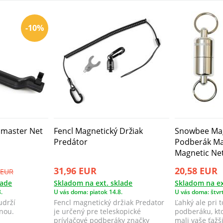
-10%
pmaster Net
Fencl Magnetický Držiak
Snowbee Ma
Predátor
Podberák Ma
Magnetic Net
31,96 EUR
20,58 EUR
 EUR
lade
Skladom na ext. sklade
Skladom na ex
.
U vás doma: piatok 14.8.
U vás doma: štvrt
udrží
Fencl magnetický držiak Predator
Ľahký ale pri 
nou.
je určený pre teleskopické
podberáku, ktor
prívlačové podberáky značky
mali vaše ťažš