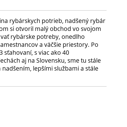
ina rybárskych potrieb, nadšený rybár
m si otvoril malý obchod vo svojom
ávať rybárske potreby, onedlho
amestnancov a väčšie priestory. Po
3 sťahovaní, s viac ako 40
chách aj na Slovensku, sme tu stále
 nadšením, lepšími službami a stále