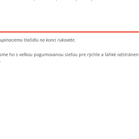
Fencl. V spo...
upínaciemu tlačidlu na konci rukoväte.
li sme ho s veľkou pogumovanou sieťou pre rýchle a ľahké odstráne
.