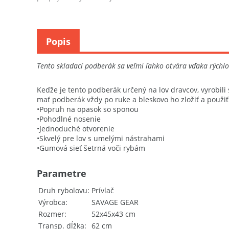
podberákom.
Popis
Tento skladací podberák sa veľmi ľahko otvára vďaka rýchlo
Keďže je tento podberák určený na lov dravcov, vyrobi
mať podberák vždy po ruke a bleskovo ho zložiť a použiť
•Popruh na opasok so sponou
•Pohodlné nosenie
•Jednoduché otvorenie
•Skvelý pre lov s umelými nástrahami
•Gumová sieť šetrná voči rybám
Parametre
Druh rybolovu
Prívlač
Výrobca
SAVAGE GEAR
Rozmer
52x45x43 cm
Transp. dĺžka
62 cm