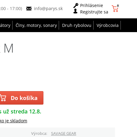
Prihlásenie
0
9:00 - 17:00)
info@parys.sk
Registrujte sa
zátory
Člny, motory, sonary
Druh rybolovu
Výrobcovia
k M
Do košíka
s už streda 12.8.
ko je skladom
Výrobca
SAVAGE GEAR