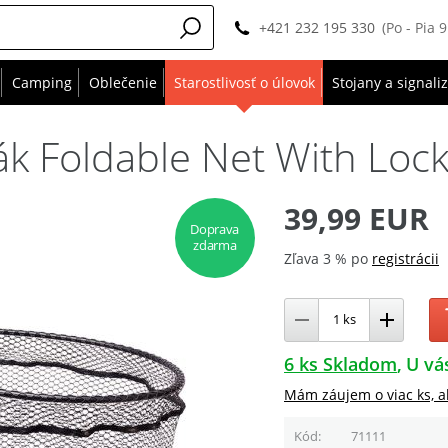
+421 232 195 330
(Po - Pia 
Camping
Oblečenie
Starostlivosť o úlovok
Stojany a signali
k Foldable Net With Loc
39,99 EUR
Doprava
zdarma
Zľava 3 % po
registrácii
6 ks Skladom
U vá
Mám záujem o viac ks, a
Kód
71111