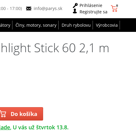
Prihlásenie
0
9:00 - 17:00)
info@parys.sk
Registrujte sa
zátory
Člny, motory, sonary
Druh rybolovu
Výrobcovia
hlight Stick 60 2,1 m
Do košíka
lade
U vás už štvrtok 13.8.