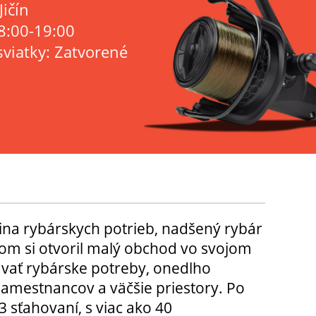
Jičín
8:00-19:00
sviatky: Zatvorené
ina rybárskych potrieb, nadšený rybár
m si otvoril malý obchod vo svojom
ávať rybárske potreby, onedlho
amestnancov a väčšie priestory. Po
3 sťahovaní, s viac ako 40