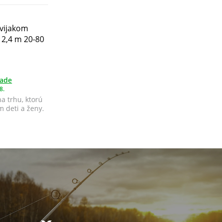
avijakom
0 2,4 m 20-80
lade
8.
a trhu, ktorú
 deti a ženy.