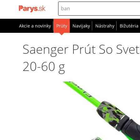
Akcie a novinky
Prúty
Navijaky
Nástrahy
Bižutéria
Saenger Prút So Svet
20-60 g