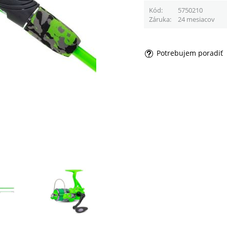
Kód
5750210
Záruka
24 mesiacov
Potrebujem poradiť