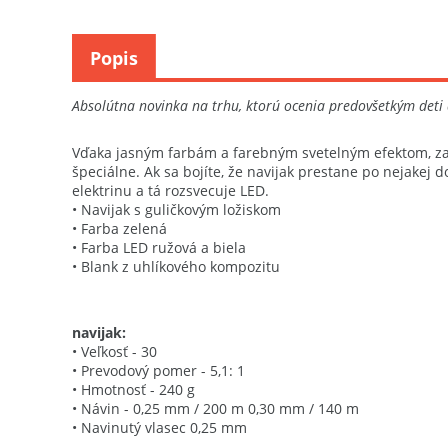
Popis
Absolútna novinka na trhu, ktorú ocenia predovšetkým deti 
Vďaka jasným farbám a farebným svetelným efektom, za k
špeciálne. Ak sa bojíte, že navijak prestane po nejakej d
elektrinu a tá rozsvecuje LED.
• Navijak s guličkovým ložiskom
• Farba zelená
• Farba LED ružová a biela
• Blank z uhlíkového kompozitu
navijak:
• Veľkosť - 30
• Prevodový pomer - 5,1: 1
• Hmotnosť - 240 g
• Návin - 0,25 mm / 200 m 0,30 mm / 140 m
• Navinutý vlasec 0,25 mm