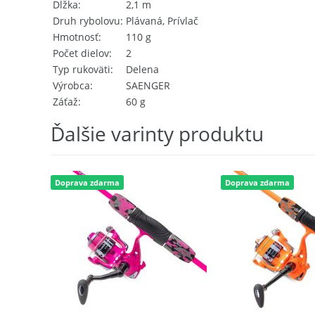
Dĺžka
2,1 m
Druh rybolovu
Plávaná, Prívlač
Hmotnosť
110 g
Počet dielov
2
Typ rukoväti
Delena
Výrobca
SAENGER
Záťaž
60 g
Ďalšie varinty produktu
Doprava zdarma
Doprava zdarma