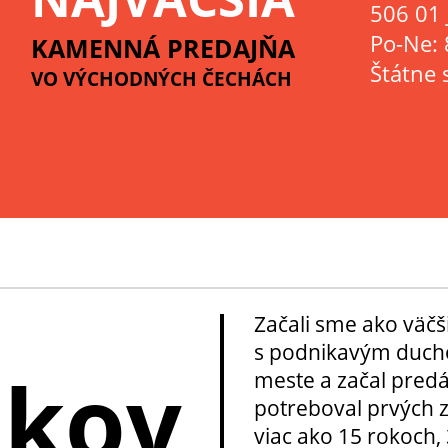
506 01 
Po-Ne: 
KAMENNÁ PREDAJŇA
Štátne 
VO VÝCHODNÝCH ČECHÁCH
Začali sme ako väčš
s podnikavým ducho
okov
meste a začal pred
potreboval prvých z
viac ako 15 rokoch, 