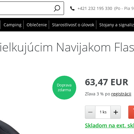
+421 232 195 330
(Po - Pia 
Camping
Oblečenie
Starostlivosť o úlovok
Stojany a signali
ielkujúcim Navijakom Flas
63,47 EUR
Doprava
zdarma
Zľava 3 % po
registrácii
Skladom na ext. sk