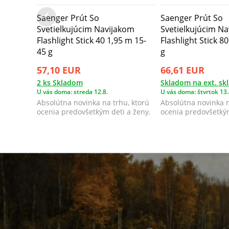
Saenger Prút So
Saenger Prút So
Svetielkujúcim Navijakom
Svetielkujúcim N
Flashlight Stick 40 1,95 m 15-
Flashlight Stick 8
45 g
g
57,10 EUR
66,61 EUR
2 ks Skladom
Skladom na ext. sk
U vás doma: streda 12.8.
U vás doma: štvrtok 13.
Absolútna novinka na trhu, ktorú
Absolútna novinka n
ocenia predovšetkým deti a ženy.
ocenia predovšetkým