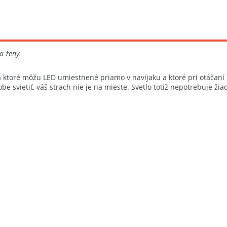
a ženy.
toré môžu LED umiestnené priamo v navijaku a ktoré pri otáčaní bli
obe svietiť, váš strach nie je na mieste. Svetlo totiž nepotrebuje ž