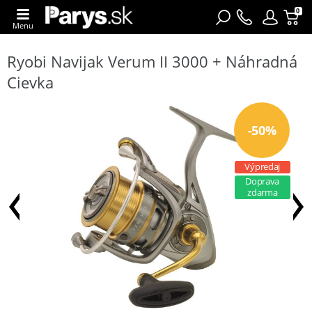
0
Menu
Ryobi Navijak Verum II 3000 + Náhradná
Cievka
-50%
Výpredaj
Doprava
zdarma