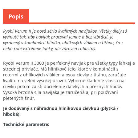
Popis
Ryobi Verum II je nová séria kvalitných navijakov. Všetky diely sú
vyvinuté tak, aby navijak pracoval jemne a bez vibrácií. Je
vyrobený v kombinácii hliníka, uhlíkových vlákien a titánu, čo z
neho robí extrémne ľahký, ale zároveň robustný.
Ryobi Verum II 3000 je perfektný navijak pre všetky typy ľahkej a
strednej prívlače. Má hliníkové telo, ktoré v kombinácii s
rotormi z uhlíkových vlákien a osou cievky z titánu, zaručuje
kvalitu na veľmi vysokej úrovni. Výborné kladenie vlasca na
cievku potom zaistí docielenie ďalekých a presných hodov.
Vysoká brzdná sila navijaka je zaručená aj pri používaní
pletených šnúr.
Je dodávaný s náhradnou hliníkovou cievkou (plytká /
hlboká).
Technické parametre: