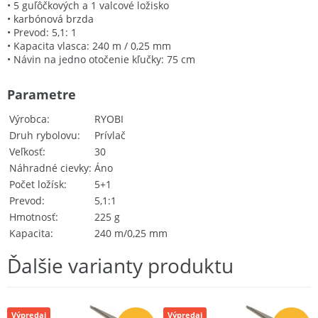
• 5 guľôčkových a 1 valcové ložisko
• karbónová brzda
• Prevod: 5,1: 1
• Kapacita vlasca: 240 m / 0,25 mm
• Návin na jedno otočenie kľučky: 75 cm
Parametre
Výrobca
RYOBI
Druh rybolovu
Prívlač
Veľkosť
30
Náhradné cievky
Áno
Počet ložísk
5+1
Prevod
5,1:1
Hmotnosť
225 g
Kapacita
240 m/0,25 mm
Ďalšie varianty produktu
Výpredaj
Výpredaj