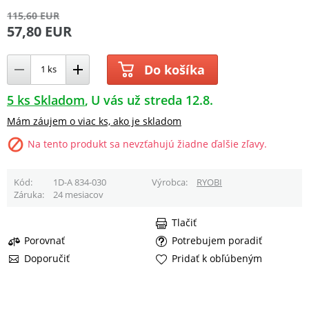
115,60 EUR
57,80 EUR
Do košíka
5 ks Skladom
U vás už streda 12.8.
Mám záujem o viac ks, ako je skladom
Na tento produkt sa nevzťahujú žiadne ďalšie zľavy.
Kód
1D-A 834-030
Výrobca
RYOBI
Záruka
24 mesiacov
Tlačiť
Porovnať
Potrebujem poradiť
Doporučiť
Pridať k obľúbeným