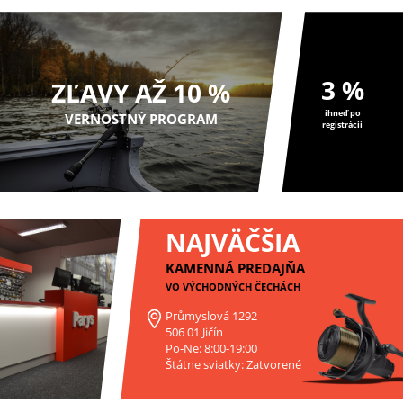
3 %
ZĽAVY AŽ 10 %
ihneď po
VERNOSTNÝ PROGRAM
registrácii
NAJVÄČŠIA
KAMENNÁ PREDAJŇA
VO VÝCHODNÝCH ČECHÁCH
Průmyslová 1292
506 01 Jičín
Po-Ne: 8:00-19:00
Štátne sviatky: Zatvorené