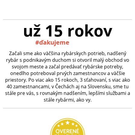
už 15 rokov
#ďakujeme
Začali sme ako väčšina rybárskych potrieb, nadšený
rybár s podnikavým duchom si otvoril malý obchod vo
svojom meste a začal predávať rybárske potreby,
onedlho potreboval prvých zamestnancov a väčšie
priestory. Po viac ako 15 rokoch, 3 sťahovaní, s viac ako
40 zamestnancami, v Čechách aj na Slovensku, sme tu
stále pre vás, s rovnakým nadšením, lepšími službami a
stále rybármi, ako vy.