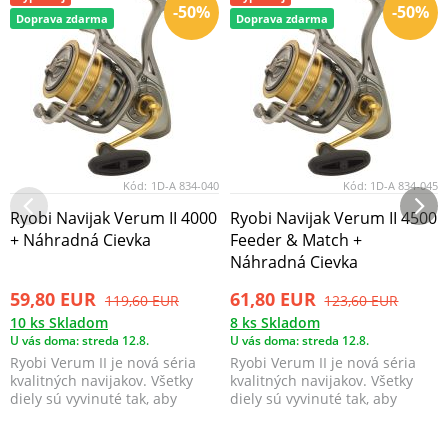
-50%
-50%
Doprava zdarma
Doprava zdarma
Kód:
1D-A 834-040
Kód:
1D-A 834-045
Ryobi Navijak Verum II 4000
Ryobi Navijak Verum II 4500
+ Náhradná Cievka
Feeder & Match +
Náhradná Cievka
59,80 EUR
61,80 EUR
119,60 EUR
123,60 EUR
10 ks Skladom
8 ks Skladom
U vás doma: streda 12.8.
U vás doma: streda 12.8.
Ryobi Verum II je nová séria
Ryobi Verum II je nová séria
kvalitných navijakov. Všetky
kvalitných navijakov. Všetky
diely sú vyvinuté tak, aby
diely sú vyvinuté tak, aby
navijak pracova...
navijak pracova...