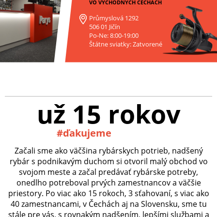
VO VÝCHODNÝCH ČECHÁCH
Průmyslová 1292
506 01 Jičín
Po-Ne: 8:00-19:00
Štátne sviatky: Zatvorené
už 15 rokov
#ďakujeme
Začali sme ako väčšina rybárskych potrieb, nadšený
rybár s podnikavým duchom si otvoril malý obchod vo
svojom meste a začal predávať rybárske potreby,
onedlho potreboval prvých zamestnancov a väčšie
priestory. Po viac ako 15 rokoch, 3 sťahovaní, s viac ako
40 zamestnancami, v Čechách aj na Slovensku, sme tu
stále pre vás, s rovnakým nadšením, lepšími službami a