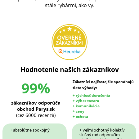
stále rybármi, ako vy.
Hodnotenie našich zákazníkov
99%
Zákazníci najčastejšie spomínajú
tieto výhody:
+ rýchlosť doručenia
+ výber tovaru
zákazníkov odporúča
+ komunikácia
obchod Parys.sk
+ ceny
(cez 6000 recenzií)
+ ochota
+ absolútne spokojný
+ Veľmi ochotný kolektív
slušný rad odporučím