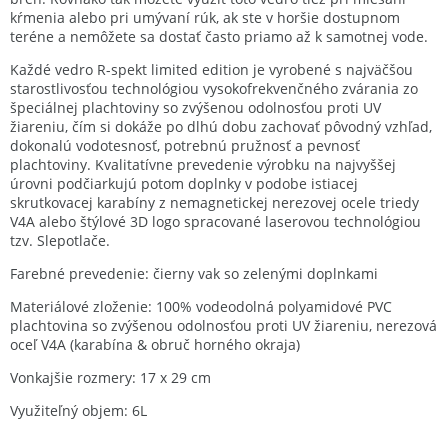
kŕmenia alebo pri umývaní rúk, ak ste v horšie dostupnom
teréne a nemôžete sa dostať často priamo až k samotnej vode.
Každé vedro R-spekt limited edition je vyrobené s najväčšou
starostlivosťou technológiou vysokofrekvenčného zvárania zo
špeciálnej plachtoviny so zvýšenou odolnosťou proti UV
žiareniu, čím si dokáže po dlhú dobu zachovať pôvodný vzhľad,
dokonalú vodotesnosť, potrebnú pružnosť a pevnosť
plachtoviny. Kvalitatívne prevedenie výrobku na najvyššej
úrovni podčiarkujú potom doplnky v podobe istiacej
skrutkovacej karabíny z nemagnetickej nerezovej ocele triedy
V4A alebo štýlové 3D logo spracované laserovou technológiou
tzv. Slepotlače.
Farebné prevedenie: čierny vak so zelenými doplnkami
Materiálové zloženie: 100% vodeodolná polyamidové PVC
plachtovina so zvýšenou odolnosťou proti UV žiareniu, nerezová
oceľ V4A (karabína & obruč horného okraja)
Vonkajšie rozmery: 17 x 29 cm
Využiteľný objem: 6L