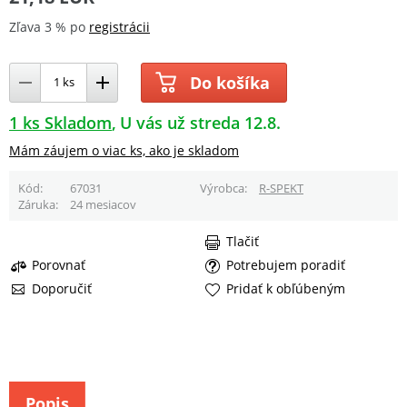
Zľava 3 % po
registrácii
Do košíka
1 ks Skladom
U vás už streda 12.8.
Mám záujem o viac ks, ako je skladom
Kód
67031
Výrobca
R-SPEKT
Záruka
24 mesiacov
Tlačiť
Porovnať
Potrebujem poradiť
Doporučiť
Pridať k obľúbeným
Popis