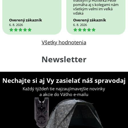
všetkým p Hofierka Peter
pomáha aj s kolegami nám
všetkým veľmi im veľká
vďaka
Overený zákazník
Overený zákazník
6. 8. 2026
6. 8. 2026
5
5
Všetky hodnotenia
Newsletter
Nechajte si aj Vy zasielať náš spravodaj
Každý týždeň tie najzaujímavejšie novinky
a akcie do Vášho e-mailu