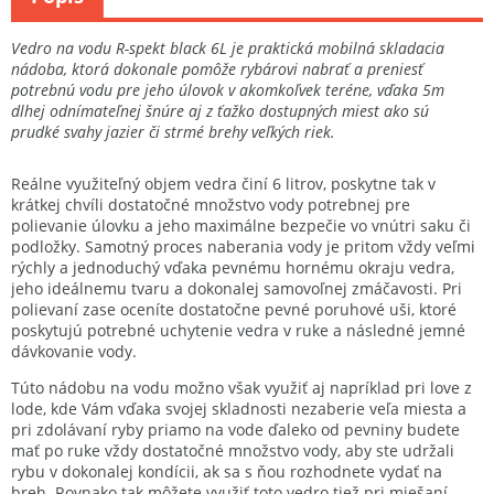
Vedro na vodu R-spekt black 6L je praktická mobilná skladacia
nádoba, ktorá dokonale pomôže rybárovi nabrať a preniesť
potrebnú vodu pre jeho úlovok v akomkoľvek teréne, vďaka 5m
dlhej odnímateľnej šnúre aj z ťažko dostupných miest ako sú
prudké svahy jazier či strmé brehy veľkých riek.
Reálne využiteľný objem vedra činí 6 litrov, poskytne tak v
krátkej chvíli dostatočné množstvo vody potrebnej pre
polievanie úlovku a jeho maximálne bezpečie vo vnútri saku či
podložky. Samotný proces naberania vody je pritom vždy veľmi
rýchly a jednoduchý vďaka pevnému hornému okraju vedra,
jeho ideálnemu tvaru a dokonalej samovoľnej zmáčavosti. Pri
polievaní zase oceníte dostatočne pevné poruhové uši, ktoré
poskytujú potrebné uchytenie vedra v ruke a následné jemné
dávkovanie vody.
Túto nádobu na vodu možno však využiť aj napríklad pri love z
lode, kde Vám vďaka svojej skladnosti nezaberie veľa miesta a
pri zdolávaní ryby priamo na vode ďaleko od pevniny budete
mať po ruke vždy dostatočné množstvo vody, aby ste udržali
rybu v dokonalej kondícii, ak sa s ňou rozhodnete vydať na
breh. Rovnako tak môžete využiť toto vedro tiež pri miešaní