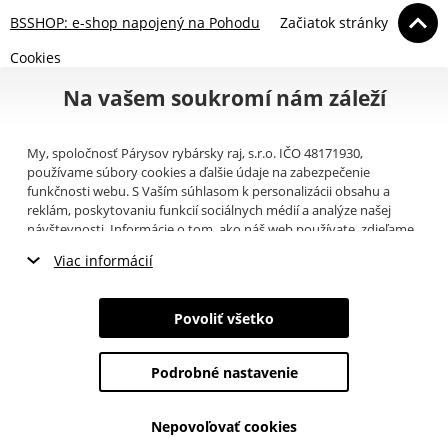
BSSHOP: e-shop napojený na Pohodu
Začiatok stránky
Cookies
Na vašem soukromí nám záleží
My, spoločnosť Párysov rybársky raj, s.r.o. IČO 48171930,
používame súbory cookies a ďalšie údaje na zabezpečenie
funkčnosti webu. S Vaším súhlasom k personalizácii obsahu a
reklám, poskytovaniu funkcií sociálnych médií a analýze našej
návštevnosti. Informácie o tom, ako náš web používate, zdieľame
so svojimi partnermi pre sociálne médiá, inzerciu a analýzy
Viac informácií
(napríklad Google).
Tu
si môžete prečítať, ako tieto informácie
Google používa. Partneri tieto údaje môžu kombinovať s ďalšími
Nevyhnutné cookies
informáciami, ktoré ste im poskytli alebo ktoré získali v dôsledku
Povoliť všetko
toho, že používate ich služby. Tieto údaje zahŕňajú cookies, dáta z
Marketingové cookies
ďalších úložísk, IP adresu a ďalšie informácie spojené s prezeraním
webu. Svoj súhlas so spracovaním cookies môžete odvolať
tu
.
Podrobné nastavenie
Analytické cookies
Nepovoľovať cookies
Údaje o používateľoch