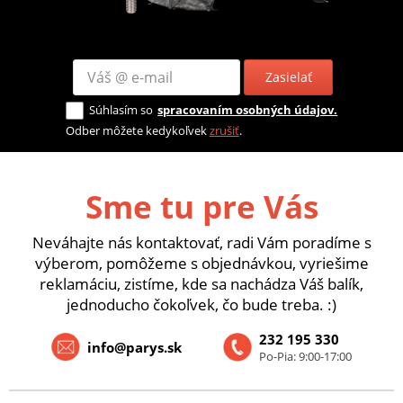
Zasielať
Súhlasím so
spracovaním osobných údajov.
Odber môžete kedykoľvek
zrušiť
.
Sme tu pre Vás
Neváhajte nás kontaktovať, radi Vám poradíme s
výberom, pomôžeme s objednávkou, vyriešime
reklamáciu, zistíme, kde sa nachádza Váš balík,
jednoducho čokoľvek, čo bude treba. :)
232 195 330
info@parys.sk
Po-Pia: 9:00-17:00