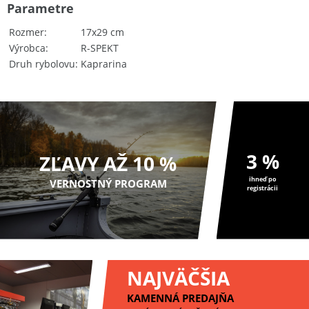
Parametre
Rozmer
17x29 cm
Výrobca
R-SPEKT
Druh rybolovu
Kaprarina
3 %
ZĽAVY AŽ 10 %
ihneď po
VERNOSTNÝ PROGRAM
registrácii
NAJVÄČŠIA
KAMENNÁ PREDAJŇA