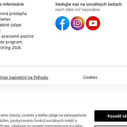
e informácie
Sledujte nás na sociálnych sieťach
nech Vám nič neunikne
nná predajňa
letter
aktné údaje
R
 pracovné pozície
iate program
ishing 2026
shop napojený na Pohodu
Cookies
ívame súbory cookies a ďalšie údaje na zabezpečenie
Povoliť v
klám, poskytovaniu funkcií sociálnych médií a
ívate, zdieľame so svojimi partnermi pre sociálne