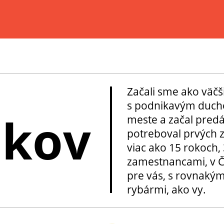
Začali sme ako väčš
s podnikavým ducho
okov
meste a začal pred
potreboval prvých z
viac ako 15 rokoch, 
zamestnancami, v Če
pre vás, s rovnakým
rybármi, ako vy.