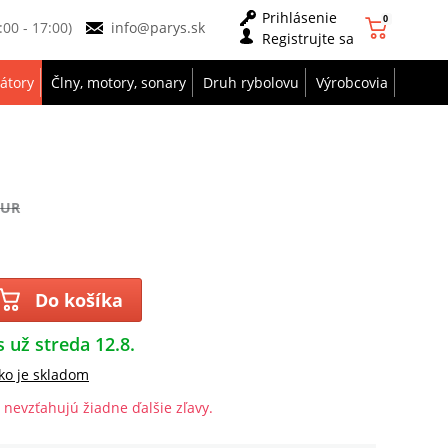
Prihlásenie
0
9:00 - 17:00)
info@parys.sk
Registrujte sa
zátory
Člny, motory, sonary
Druh rybolovu
Výrobcovia
EUR
Do košíka
s už streda 12.8.
ko je skladom
 nevzťahujú žiadne ďalšie zľavy.