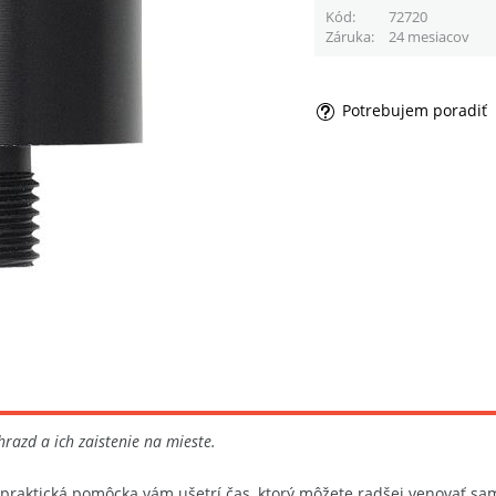
Kód
72720
Záruka
24 mesiacov
Potrebujem poradiť
razd a ich zaistenie na mieste.
to praktická pomôcka vám ušetrí čas, ktorý môžete radšej venovať 