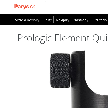
Akcie a novinky
Prúty
Navijaky
Nástrahy
Bižutéria
Prologic Element Qu