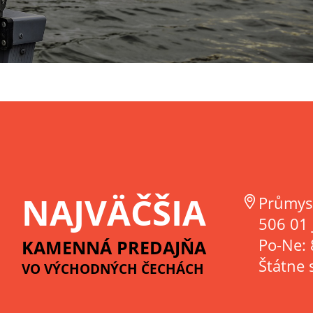
NAJVÄČŠIA
Průmys
506 01 
Po-Ne: 
KAMENNÁ PREDAJŇA
Štátne 
VO VÝCHODNÝCH ČECHÁCH