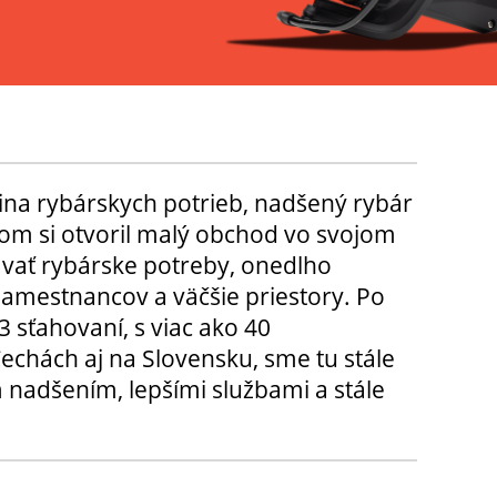
ina rybárskych potrieb, nadšený rybár
m si otvoril malý obchod vo svojom
ávať rybárske potreby, onedlho
amestnancov a väčšie priestory. Po
3 sťahovaní, s viac ako 40
chách aj na Slovensku, sme tu stále
 nadšením, lepšími službami a stále