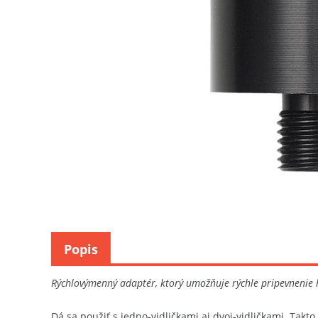
Popis
Rýchlovýmenný adaptér, ktorý umožňuje rýchle pripevnenie h
Dá sa použiť s jedno-vidličkami aj dvoj-vidličkami. Tak