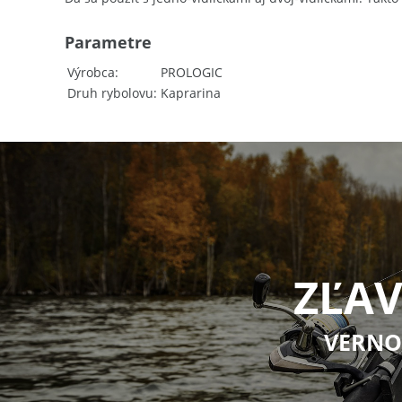
Parametre
Výrobca
PROLOGIC
Druh rybolovu
Kaprarina
ZĽAV
VERNO