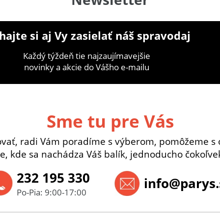
ajte si aj Vy zasielať náš spravodaj
Každý týždeň tie najzaujímavejšie
novinky a akcie do Vášho e-mailu
Sme tu pre Vás
ovať, radi Vám poradíme s výberom, pomôžeme s 
e, kde sa nachádza Váš balík, jednoducho čokoľvek
232 195 330
info@parys.
Po-Pia: 9:00-17:00