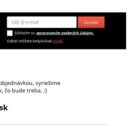
Zasielať
Súhlasím so
spracovaním osobných údajov.
Odber môžete kedykoľvek
zrušiť
.
objednávkou, vyriešime
, čo bude treba. :)
sk