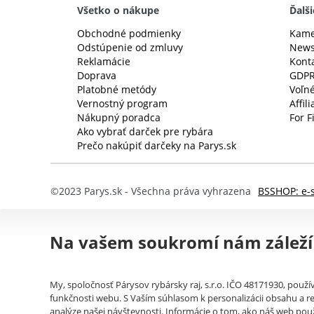
Všetko o nákupe
Ďalši
Obchodné podmienky
Kame
Odstúpenie od zmluvy
News
Reklamácie
Kont
Doprava
GDP
Platobné metódy
Voľné
Vernostný program
Affil
Nákupný poradca
For F
Ako vybrať darček pre rybára
Prečo nakúpiť darčeky na Parys.sk
©2023 Parys.sk - Všechna práva vyhrazena
BSSHOP: e-
Na vašem soukromí nám záleží
My, spoločnosť Párysov rybársky raj, s.r.o. IČO 48171930, použ
funkčnosti webu. S Vaším súhlasom k personalizácii obsahu a re
analýze našej návštevnosti. Informácie o tom, ako náš web použ