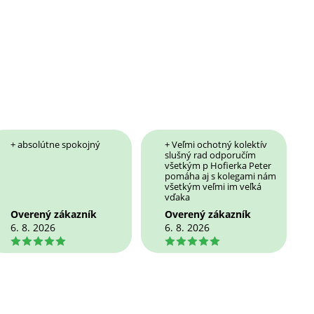
+ absolútne spokojný
+ Veľmi ochotný kolektív
slušný rad odporučím
všetkým p Hofierka Peter
pomáha aj s kolegami nám
všetkým veľmi im veľká
vďaka
Overený zákazník
Overený zákazník
6. 8. 2026
6. 8. 2026
5
5