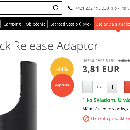
+421 232 195 330
(Po - Pia 
Camping
Oblečenie
Starostlivosť o úlovok
Stojany a signali
ick Release Adaptor
Bežná cena
s DPH
6,82 
3,81 EUR
-44%
Výpredaj
1 ks Skladom
U vá
Mám záujem o viac ks, a
Na tento produkt sa