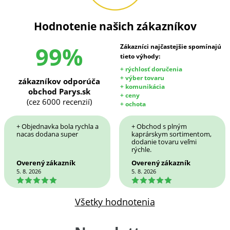
Hodnotenie našich zákazníkov
99%
Zákazníci najčastejšie spomínajú
tieto výhody:
+ rýchlosť doručenia
+ výber tovaru
zákazníkov odporúča
+ komunikácia
obchod Parys.sk
+ ceny
(cez 6000 recenzií)
+ ochota
+ Objednavka bola rychla a
+ Obchod s plným
nacas dodana super
kaprárskym sortimentom,
dodanie tovaru veľmi
rýchle.
Overený zákazník
Overený zákazník
5. 8. 2026
5. 8. 2026
5
5
Všetky hodnotenia