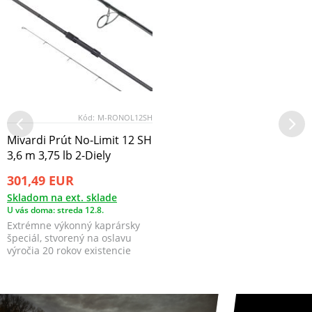
Kód:
M-RONOL12SH
Mivardi Prút No-Limit 12 SH
3,6 m 3,75 lb 2-Diely
301,49 EUR
Skladom na ext. sklade
U vás doma: streda 12.8.
Extrémne výkonný kaprársky
špeciál, stvorený na oslavu
výročia 20 rokov existencie
značky Mivardi.