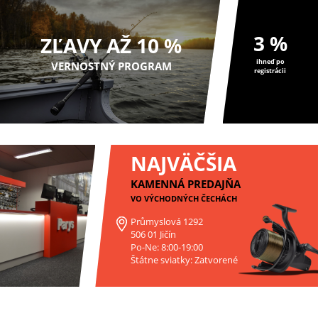
3 %
ZĽAVY AŽ 10 %
ihneď po
VERNOSTNÝ PROGRAM
registrácii
NAJVÄČŠIA
KAMENNÁ PREDAJŇA
VO VÝCHODNÝCH ČECHÁCH
Průmyslová 1292
506 01 Jičín
Po-Ne: 8:00-19:00
Štátne sviatky: Zatvorené