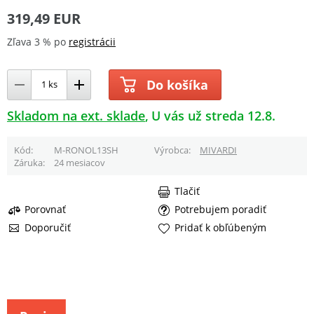
319,49 EUR
Zľava 3 % po
registrácii
Do košíka
Skladom na ext. sklade
U vás už streda 12.8.
Kód
M-RONOL13SH
Výrobca
MIVARDI
Záruka
24 mesiacov
Tlačiť
Porovnať
Potrebujem poradiť
Doporučiť
Pridať k obľúbeným