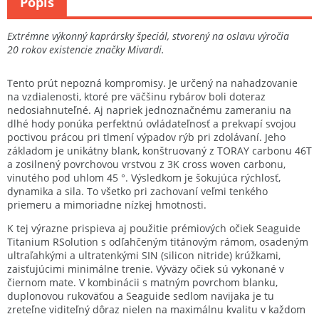
Popis
Extrémne výkonný kaprársky špeciál, stvorený na oslavu výročia
20 rokov existencie značky Mivardi.
Tento prút nepozná kompromisy. Je určený na nahadzovanie
na vzdialenosti, ktoré pre väčšinu rybárov boli doteraz
nedosiahnuteľné. Aj napriek jednoznačnému zameraniu na
dlhé hody ponúka perfektnú ovládateľnosť a prekvapí svojou
poctivou prácou pri tlmení výpadov rýb pri zdolávaní. Jeho
základom je unikátny blank, konštruovaný z TORAY carbonu 46T
a zosilnený povrchovou vrstvou z 3K cross woven carbonu,
vinutého pod uhlom 45 °. Výsledkom je šokujúca rýchlosť,
dynamika a sila. To všetko pri zachovaní veľmi tenkého
priemeru a mimoriadne nízkej hmotnosti.
K tej výrazne prispieva aj použitie prémiových očiek Seaguide
Titanium RSolution s odľahčeným titánovým rámom, osadeným
ultraľahkými a ultratenkými SIN (silicon nitride) krúžkami,
zaisťujúcimi minimálne trenie. Výväzy očiek sú vykonané v
čiernom mate. V kombinácii s matným povrchom blanku,
duplonovou rukoväťou a Seaguide sedlom navijaka je tu
zreteľne viditeľný dôraz nielen na maximálnu kvalitu v každom