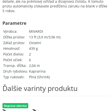
detaile, ale na prémiový vzhľad a dizajnovú čistotu. K tomuto
prútu automaticky získavate predĺženú záruku na blank v dĺžke
5 rokov.
Parametre
Výrobca
MIVARDI
Dĺžka prútov
13 ft (3,9 m/3,96 m)
Záťaž prútov
Ostatní
Hmotnosť
439 g
Počet dielov
2
Počet očiek
6
Transp. dĺžka
2,04 m
Druh rybolovu
Kaprarina
Typ rukoväti
Plná (Shrink)
Ďalšie varinty produktu
Doprava zdarma