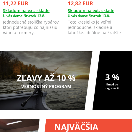
11,22 EUR
12,82 EUR
Skladom na ext. sklade
Skladom na ext. sklade
U vás doma: štvrtok 13.8.
U vás doma: štvrtok 13.8.
Jednoduchá stolička rybárov,
Toto kresielko je veľmi
ktorí potrebujú čo najnižšiu
jednoduché, skladné a
váhu a rozmery.​
ľahučké. Ideálne na kratšie
rybárske výpravy, alebo "k...
3 %
ZĽAVY AŽ 10 %
ihneď po
VERNOSTNÝ PROGRAM
registrácii
NAJVÄČŠIA