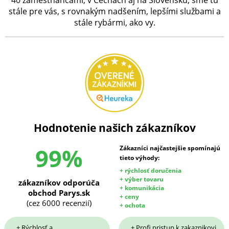
stále pre vás, s rovnakým nadšením, lepšími službami a
stále rybármi, ako vy.
Hodnotenie našich zákazníkov
99%
Zákazníci najčastejšie spomínajú
tieto výhody:
+ rýchlosť doručenia
+ výber tovaru
zákazníkov odporúča
+ komunikácia
obchod Parys.sk
+ ceny
(cez 6000 recenzií)
+ ochota
+ Rýchlosť a
+ Profi pristup k zakaznikovi