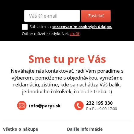
Zasielať
Súhlasím so
spracovaním osobných údajov.
Odber môžete kedykoľvek
zrušiť
.
Sme tu pre Vás
Neváhajte nás kontaktovať, radi Vám poradíme s
výberom, pomôžeme s objednávkou, vyriešime
reklamáciu, zistíme, kde sa nachádza Váš balík,
jednoducho čokoľvek, čo bude treba. :)
232 195 330
info@parys.sk
Po-Pia: 9:00-17:00
Všetko o nákupe
Ďalšie informácie