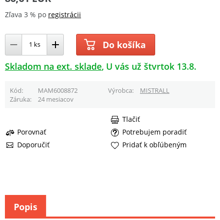
Zľava 3 % po
registrácii
Do košíka
Skladom na ext. sklade
U vás už štvrtok 13.8.
Kód
MAM6008872
Výrobca
MISTRALL
Záruka
24 mesiacov
Tlačiť
Porovnať
Potrebujem poradiť
Doporučiť
Pridať k obľúbeným
Popis