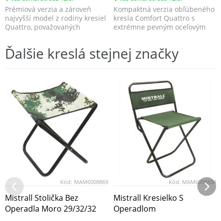
Prémiová verzia a zároveň
Kompaktná verzia obľúbeného
najvyšší model z rodiny kresiel
kresla Comfort Quattro s
Quattro, považovaných
extrémne pevným oceľovým
desiatkami tisíc spo...
rámom s nosnosťou 175 ...
Ďalšie kreslá stejnej značky
Kód:
MAM6008869
Kód:
MAM6008834
Mistrall Stolička Bez
Mistrall Kresielko S
Operadla Moro 29/32/32
Operadlom