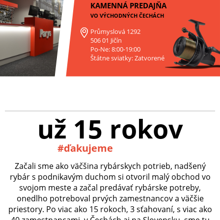
KAMENNÁ PREDAJŇA
VO VÝCHODNÝCH ČECHÁCH
Průmyslová 1292
506 01 Jičín
Po-Ne: 8:00-19:00
Štátne sviatky: Zatvorené
už 15 rokov
#ďakujeme
Začali sme ako väčšina rybárskych potrieb, nadšený
rybár s podnikavým duchom si otvoril malý obchod vo
svojom meste a začal predávať rybárske potreby,
onedlho potreboval prvých zamestnancov a väčšie
priestory. Po viac ako 15 rokoch, 3 sťahovaní, s viac ako
40 zamestnancami, v Čechách aj na Slovensku, sme tu