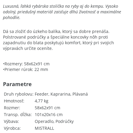
Luxusná, ľahká rybárska stolička na ryby aj do kempu. Vysoko
odolný, priedušný materiál zaisťuje dlhú životnosť a maximálne
pohodlie.
Dá sa zložiť do úzkeho balíka, ktorý sa dobre prenáša.
Polstrované podrúčky a špeciálne koncovky nôh proti
zapadnutiu do blata poskytujú komfort, ktorý pri svojich
výpravách určite oceníte.
•Rozmery: 58x62x91 cm
•Priemer rúrok: 22 mm
Parametre
Druh rybolovu
Feeder, Kaprarina, Plávaná
Hmotnosť
4,77 kg
Rozmer
58x62x91 cm
Transp. dĺžka
101x20x16 cm
Výbava
Operadlo, Podrúčky
Výrobca
MISTRALL