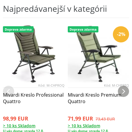
Najpredávanejší v kategórii
Doprava zdarma
Doprava zdarma
-2%
Kód:
M-CHPROQ
Kód:
M-CHPREQ
Mivardi Kreslo Professional
Mivardi Kreslo Premium
Quattro
Quattro
98,99 EUR
71,99 EUR
73,43 EUR
> 10 ks Skladom
> 10 ks Skladom
U vás doma: streda 12.8.
U vás doma: streda 12.8.