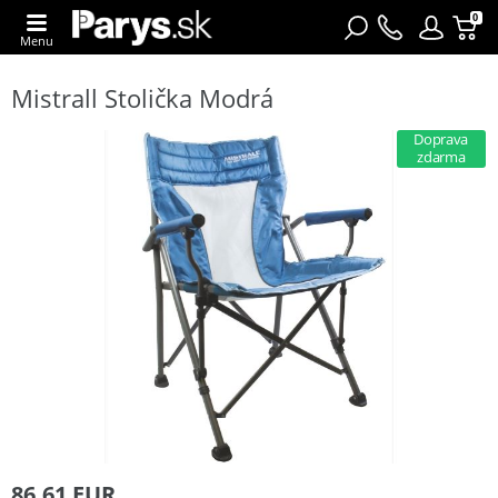
0
Menu
Mistrall Stolička Modrá
Doprava
zdarma
86,61 EUR