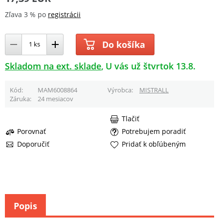
Zľava 3 % po
registrácii
Do košíka
Skladom na ext. sklade
U vás už štvrtok 13.8.
Kód
MAM6008864
Výrobca
MISTRALL
Záruka
24 mesiacov
Tlačiť
Porovnať
Potrebujem poradiť
Doporučiť
Pridať k obľúbeným
Popis