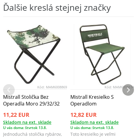
Ďalšie kreslá stejnej značky
Kód:
MAM6008869
Kód:
MAM6008834
Mistrall Stolička Bez
Mistrall Kresielko S
Operadla Moro 29/32/32
Operadlom
11,22 EUR
12,82 EUR
Skladom na ext. sklade
Skladom na ext. sklade
U vás doma: štvrtok 13.8.
U vás doma: štvrtok 13.8.
Jednoduchá stolička rybárov,
Toto kresielko je veľmi