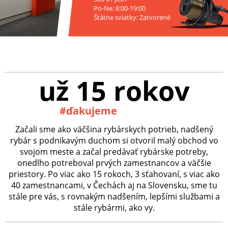
Po-Ne: 8:00-19:00
Štátne sviatky: Zatvorené
už 15 rokov
#ďakujeme
Začali sme ako väčšina rybárskych potrieb, nadšený
rybár s podnikavým duchom si otvoril malý obchod vo
svojom meste a začal predávať rybárske potreby,
onedlho potreboval prvých zamestnancov a väčšie
priestory. Po viac ako 15 rokoch, 3 sťahovaní, s viac ako
40 zamestnancami, v Čechách aj na Slovensku, sme tu
stále pre vás, s rovnakým nadšením, lepšími službami a
stále rybármi, ako vy.