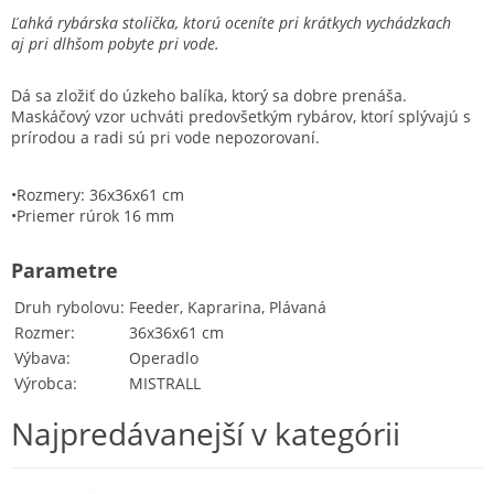
Ľahká rybárska stolička, ktorú oceníte pri krátkych vychádzkach
aj pri dlhšom pobyte pri vode.
Dá sa zložiť do úzkeho balíka, ktorý sa dobre prenáša.
Maskáčový vzor uchváti predovšetkým rybárov, ktorí splývajú s
prírodou a radi sú pri vode nepozorovaní.
•Rozmery: 36x36x61 cm
•Priemer rúrok 16 mm
Parametre
Druh rybolovu
Feeder, Kaprarina, Plávaná
Rozmer
36x36x61 cm
Výbava
Operadlo
Výrobca
MISTRALL
Najpredávanejší v kategórii