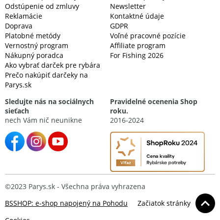
Odstúpenie od zmluvy
Newsletter
Reklamácie
Kontaktné údaje
Doprava
GDPR
Platobné metódy
Voľné pracovné pozície
Vernostný program
Affiliate program
Nákupný poradca
For Fishing 2026
Ako vybrať darček pre rybára
Prečo nakúpiť darčeky na
Parys.sk
Sledujte nás na sociálnych
Pravidelné ocenenia Shop
sieťach
roku.
nech Vám nič neunikne
2016-2024
©2023 Parys.sk - Všechna práva vyhrazena
BSSHOP: e-shop napojený na Pohodu
Začiatok stránky