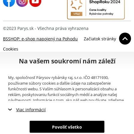
©2023 Parys.sk - Všechna práva vyhrazena
BSSHOP: e-shop napojený na Pohodu
Začiatok stránky
Cookies
Na vašem soukromí nám záleží
My, spoločnosť Párysov rybársky raj, s.r.o. IČO 48171930,
používame súbory cookies a ďalšie údaje na zabezpečenie
funkčnosti webu. S Vaším súhlasom k personalizácii obsahu a
reklám, poskytovaniu funkcií sociálnych médií a analýze našej
návštevnosti. Informácie o tom, ako náš web používate, zdieľame
so svojimi partnermi pre sociálne médiá, inzerciu a analýzy
Viac informácií
(napríklad Google).
Tu
si môžete prečítať, ako tieto informácie
Google používa. Partneri tieto údaje môžu kombinovať s ďalšími
Nevyhnutné cookies
informáciami, ktoré ste im poskytli alebo ktoré získali v dôsledku
Povoliť všetko
toho, že používate ich služby. Tieto údaje zahŕňajú cookies, dáta z
Marketingové cookies