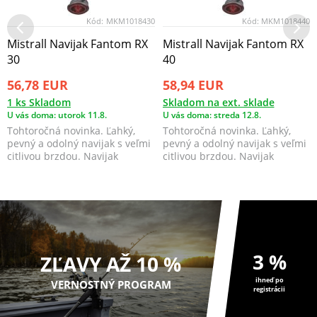
Kód:
MKM1018430
Kód:
MKM1018440
Mistrall Navijak Fantom RX
Mistrall Navijak Fantom RX
30
40
56,78 EUR
58,94 EUR
1 ks Skladom
Skladom na ext. sklade
U vás doma: utorok 11.8.
U vás doma: streda 12.8.
Tohtoročná novinka. Ľahký,
Tohtoročná novinka. Ľahký,
pevný a odolný navijak s veľmi
pevný a odolný navijak s veľmi
citlivou brzdou. Navijak
citlivou brzdou. Navijak
Fantom RX sa najv...
Fantom RX sa najv...
3 %
ZĽAVY AŽ 10 %
ihneď po
VERNOSTNÝ PROGRAM
registrácii