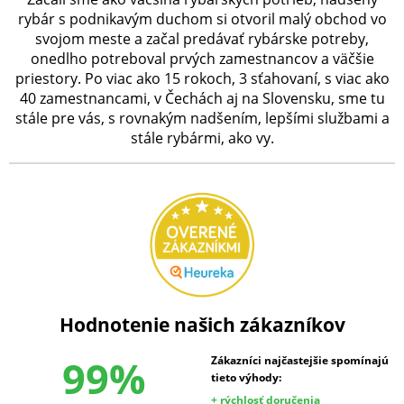
rybár s podnikavým duchom si otvoril malý obchod vo
svojom meste a začal predávať rybárske potreby,
onedlho potreboval prvých zamestnancov a väčšie
priestory. Po viac ako 15 rokoch, 3 sťahovaní, s viac ako
40 zamestnancami, v Čechách aj na Slovensku, sme tu
stále pre vás, s rovnakým nadšením, lepšími službami a
stále rybármi, ako vy.
Hodnotenie našich zákazníkov
99%
Zákazníci najčastejšie spomínajú
tieto výhody:
+ rýchlosť doručenia