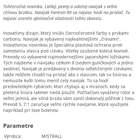
Tohtoročná novinka. Ľahký, pevný a odolný navijak s veľmi
citlivou brzdou. Navijak Fantom RX sa najviac hodí na prívlač. Tu
najviac oceníte výnimočné vlastnosti tohto skvostu.
Inovatívny dizajn, ktorý snúbi čiernočervené farby s prvkami
carbonu. Navijak je vybavený najkvalitnejšími „črevami“.
Inovatívnou novinkou je špeciálna plastová ochrana proti
zamotaniu vlasca pod cievku. Všetky ozubené kolesá kovové.
Prevody sú vybavené najmodernejšími japonskými ložiskami.
Tých nájdeme v navijaku celkom 8 (sedem guličkových a jedno
axiálne). Navijak je predávaný s dvoma odľahčenými cievkami,
takže môžete chodiť na prívlač ako s vlascom, tak so šnúrou a
nemusíte kvôli tomu meniť celý navijak. To sa hodí
predovšetkým rybárom, ktorí chytajú aj v mrazoch, kedy sa
pletená šnúra takmer nedá použiť. Počítačovo vyvážený rotor a
veľmi jemná, ale silná brzda vám zaistí dokonalý pôžitok z lovu.
Prevod 5, 7:1 zaručuje veľmi rýchle navíjanie, ktoré využijete
napríklad pri love bolenov.
Parametre
Výrobca
MISTRALL