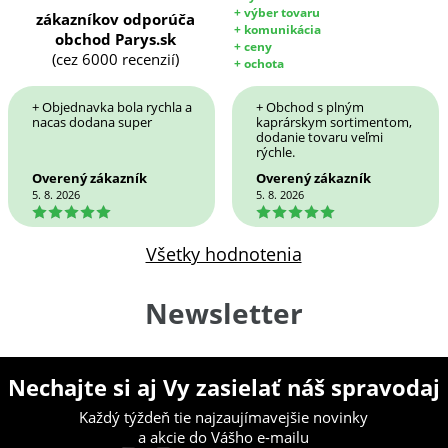
+ výber tovaru
zákazníkov odporúča
+ komunikácia
obchod Parys.sk
+ ceny
(cez 6000 recenzií)
+ ochota
+ Objednavka bola rychla a
+ Obchod s plným
nacas dodana super
kaprárskym sortimentom,
dodanie tovaru veľmi
rýchle.
Overený zákazník
Overený zákazník
5. 8. 2026
5. 8. 2026
5
5
Všetky hodnotenia
Newsletter
Nechajte si aj Vy zasielať náš spravodaj
Každý týždeň tie najzaujímavejšie novinky
a akcie do Vášho e-mailu