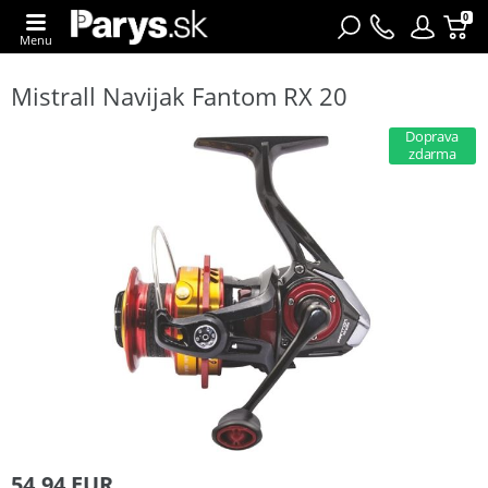
0
Menu
Mistrall Navijak Fantom RX 20
Doprava
zdarma
54,94 EUR