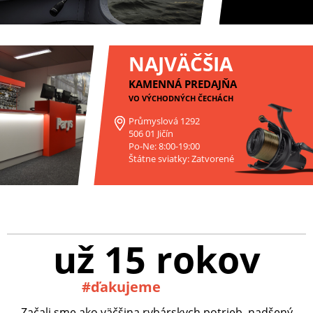
NAJVÄČŠIA
KAMENNÁ PREDAJŇA
VO VÝCHODNÝCH ČECHÁCH
Průmyslová 1292
506 01 Jičín
Po-Ne: 8:00-19:00
Štátne sviatky: Zatvorené
už 15 rokov
#ďakujeme
Začali sme ako väčšina rybárskych potrieb, nadšený