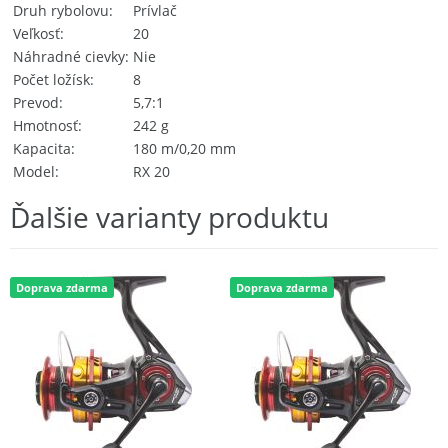
Druh rybolovu
Prívlač
Veľkosť
20
Náhradné cievky
Nie
Počet ložísk
8
Prevod
5,7:1
Hmotnosť
242 g
Kapacita
180 m/0,20 mm
Model
RX 20
Ďalšie varianty produktu
Doprava zdarma
Doprava zdarma