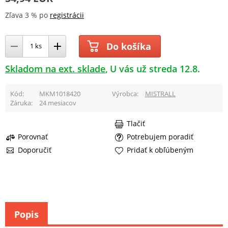
Zľava 3 % po
registrácii
Do košíka
Skladom na ext. sklade
U vás už streda 12.8.
Kód
MKM1018420
Výrobca
MISTRALL
Záruka
24 mesiacov
Tlačiť
Porovnať
Potrebujem poradiť
Doporučiť
Pridať k obľúbeným
Popis