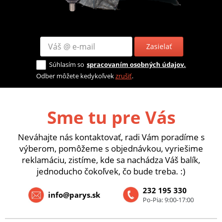
Zasielať
Súhlasím so
spracovaním osobných údajov.
Odber môžete kedykoľvek
zrušiť
.
Sme tu pre Vás
Neváhajte nás kontaktovať, radi Vám poradíme s
výberom, pomôžeme s objednávkou, vyriešime
reklamáciu, zistíme, kde sa nachádza Váš balík,
jednoducho čokoľvek, čo bude treba. :)
232 195 330
info@parys.sk
Po-Pia: 9:00-17:00