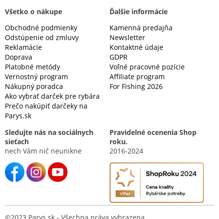
Všetko o nákupe
Ďalšie informácie
Obchodné podmienky
Kamenná predajňa
Odstúpenie od zmluvy
Newsletter
Reklamácie
Kontaktné údaje
Doprava
GDPR
Platobné metódy
Voľné pracovné pozície
Vernostný program
Affiliate program
Nákupný poradca
For Fishing 2026
Ako vybrať darček pre rybára
Prečo nakúpiť darčeky na
Parys.sk
Sledujte nás na sociálnych
Pravidelné ocenenia Shop
sieťach
roku.
nech Vám nič neunikne
2016-2024
©2023 Parys.sk - Všechna práva vyhrazena