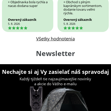
+ Objednavka bola rychla a
+ Obchod s plným
nacas dodana super
kaprárskym sortimentom,
dodanie tovaru veľmi
rýchle.
Overený zákazník
Overený zákazník
5. 8. 2026
5. 8. 2026
5
5
Všetky hodnotenia
Newsletter
Nechajte si aj Vy zasielať náš spravodaj
Každý týždeň tie najzaujímavejšie novinky
a akcie do Vášho e-mailu