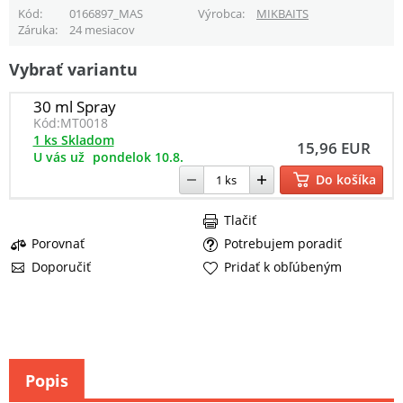
Kód
0166897_MAS
Výrobca
MIKBAITS
Záruka
24 mesiacov
Vybrať variantu
30 ml Spray
Kód:
MT0018
1 ks Skladom
15,96 EUR
U vás už
pondelok 10.8.
Do košíka
Tlačiť
Porovnať
Potrebujem poradiť
Doporučiť
Pridať k obľúbeným
Popis