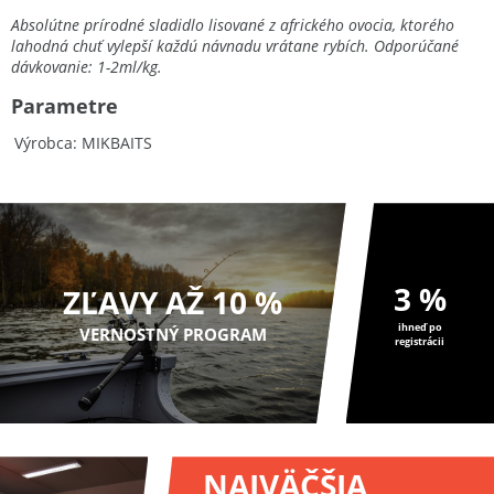
Absolútne prírodné sladidlo lisované z afrického ovocia, ktorého
lahodná chuť vylepší každú návnadu vrátane rybích. Odporúčané
dávkovanie: 1-2ml/kg.
Parametre
Výrobca
MIKBAITS
3 %
ZĽAVY AŽ 10 %
ihneď po
VERNOSTNÝ PROGRAM
registrácii
NAJVÄČŠIA