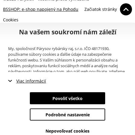
BSSHOP: e-shop napojený na Pohodu
Začiatok stránky
Cookies
Na vašem soukromí nám záleží
My, spoločnosť Párysov rybársky raj, s.r.o. IČO 48171930,
používame súbory cookies a ďalšie údaje na zabezpečenie
funkčnosti webu. S Vaším súhlasom k personalizácii obsahu a
reklám, poskytovaniu funkcií sociálnych médií a analýze našej
návštevnosti. Informácie o tom, ako náš web používate, zdieľame
so svojimi partnermi pre sociálne médiá, inzerciu a analýzy
Viac informácií
(napríklad Google).
Tu
si môžete prečítať, ako tieto informácie
Google používa. Partneri tieto údaje môžu kombinovať s ďalšími
Nevyhnutné cookies
informáciami, ktoré ste im poskytli alebo ktoré získali v dôsledku
Povoliť všetko
toho, že používate ich služby. Tieto údaje zahŕňajú cookies, dáta z
Marketingové cookies
ďalších úložísk, IP adresu a ďalšie informácie spojené s prezeraním
webu. Svoj súhlas so spracovaním cookies môžete odvolať
tu
.
Podrobné nastavenie
Analytické cookies
Nepovoľovať cookies
Údaje o používateľoch