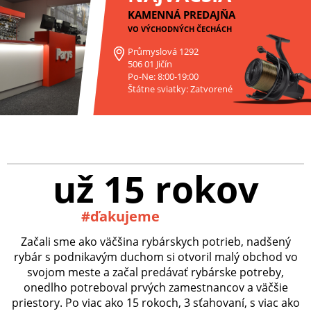
KAMENNÁ PREDAJŇA
VO VÝCHODNÝCH ČECHÁCH
Průmyslová 1292
506 01 Jičín
Po-Ne: 8:00-19:00
Štátne sviatky: Zatvorené
už 15 rokov
#ďakujeme
Začali sme ako väčšina rybárskych potrieb, nadšený
rybár s podnikavým duchom si otvoril malý obchod vo
svojom meste a začal predávať rybárske potreby,
onedlho potreboval prvých zamestnancov a väčšie
priestory. Po viac ako 15 rokoch, 3 sťahovaní, s viac ako