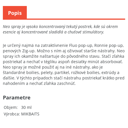
Popis
Neo spray je vysoko koncentrovaný tekutý postrek, kde sú okrem
esencie aj koncentrované sladidlá a chuťové stimulátory.
Je určený najmä na zatraktívnenie Fluo pop-up, Ronnie pop-up,
penových Zig-up. Možno s ním aj oživovať staršie nástrahy. Neo
spray ich okamžite naštartuje do pôvodného stavu. Stačí zľahka
postriekať a nechať v tégliku aspoň desiatky minút absorbovať.
Neo spray je možné použiť aj na iné nástrahy, ako je
štandardné boilies, pelety, partikel, rožkové boilies, extrúdy a
ďalšie. V týchto prípadoch stačí nástrahu postriekať krátko pred
nahodením a nechať zľahka zaschnúť.
Parametre
Objem
30 ml
Výrobca
MIKBAITS