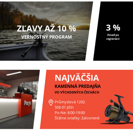
3 %
ZĽAVY AŽ 10 %
ihneď po
VERNOSTNÝ PROGRAM
registrácii
NAJVÄČŠIA
KAMENNÁ PREDAJŇA
VO VÝCHODNÝCH ČECHÁCH
Průmyslová 1292
506 01 Jičín
Po-Ne: 8:00-19:00
Štátne sviatky: Zatvorené