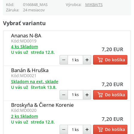
Kód
0166848_MAS
Výrobca
MIKBAITS
Záruka
24 mesiacov
Vybrať variantu
Ananas N-BA
Kód:
MD0019
4 ks Skladom
7,20 EUR
U vás už
streda 12.8.
Do košíka
Banán & Hruška
Kód:
MD0021
Skladom na ext. sklade
7,20 EUR
U vás už
štvrtok 13.8.
Do košíka
Broskyňa & Čierne Korenie
Kód:
MD0020
2 ks Skladom
7,20 EUR
U vás už
streda 12.8.
Do košíka