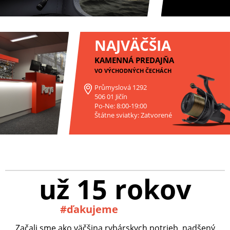
NAJVÄČŠIA
KAMENNÁ PREDAJŇA
VO VÝCHODNÝCH ČECHÁCH
Průmyslová 1292
506 01 Jičín
Po-Ne: 8:00-19:00
Štátne sviatky: Zatvorené
už 15 rokov
#ďakujeme
Začali sme ako väčšina rybárskych potrieb, nadšený