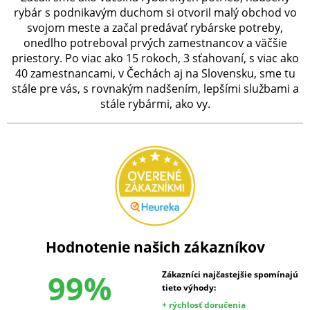
rybár s podnikavým duchom si otvoril malý obchod vo
svojom meste a začal predávať rybárske potreby,
onedlho potreboval prvých zamestnancov a väčšie
priestory. Po viac ako 15 rokoch, 3 sťahovaní, s viac ako
40 zamestnancami, v Čechách aj na Slovensku, sme tu
stále pre vás, s rovnakým nadšením, lepšími službami a
stále rybármi, ako vy.
Hodnotenie našich zákazníkov
99%
Zákazníci najčastejšie spomínajú
tieto výhody:
+ rýchlosť doručenia