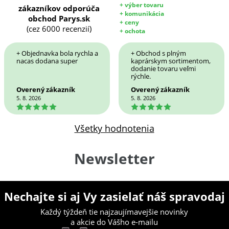
+ výber tovaru
zákazníkov odporúča
+ komunikácia
obchod Parys.sk
+ ceny
(cez 6000 recenzií)
+ ochota
+ Objednavka bola rychla a
+ Obchod s plným
nacas dodana super
kaprárskym sortimentom,
dodanie tovaru veľmi
rýchle.
Overený zákazník
Overený zákazník
5. 8. 2026
5. 8. 2026
5
5
Všetky hodnotenia
Newsletter
Nechajte si aj Vy zasielať náš spravodaj
Každý týždeň tie najzaujímavejšie novinky
a akcie do Vášho e-mailu