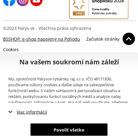
©2023 Parys.sk - Všechna práva vyhrazena
BSSHOP: e-shop napojený na Pohodu
Začiatok stránky
Cookies
Na vašem soukromí nám záleží
My, spoločnosť Párysov rybársky raj, s.r.o. IČO 48171930,
používame súbory cookies a ďalšie údaje na zabezpečenie
funkčnosti webu. S Vaším súhlasom k personalizácii obsahu a
reklám, poskytovaniu funkcií sociálnych médií a analýze našej
návštevnosti. Informácie o tom, ako náš web používate, zdieľame
so svojimi partnermi pre sociálne médiá, inzerciu a analýzy
Viac informácií
(napríklad Google).
Tu
si môžete prečítať, ako tieto informácie
Google používa. Partneri tieto údaje môžu kombinovať s ďalšími
Nevyhnutné cookies
informáciami, ktoré ste im poskytli alebo ktoré získali v dôsledku
Povoliť všetko
toho, že používate ich služby. Tieto údaje zahŕňajú cookies, dáta z
Marketingové cookies
ďalších úložísk, IP adresu a ďalšie informácie spojené s prezeraním