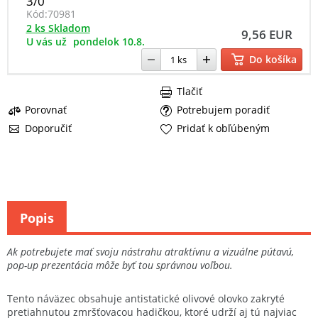
3/0
Kód:
70981
2 ks Skladom
9,56 EUR
U vás už
pondelok 10.8.
Do košíka
Tlačiť
Porovnať
Potrebujem poradiť
Doporučiť
Pridať k obľúbeným
Popis
Ak potrebujete mať svoju nástrahu atraktívnu a vizuálne pútavú,
pop-up prezentácia môže byť tou správnou voľbou.
Tento náväzec obsahuje antistatické olivové olovko zakryté
pretiahnutou zmršťovacou hadičkou, ktoré udrží aj tú najviac