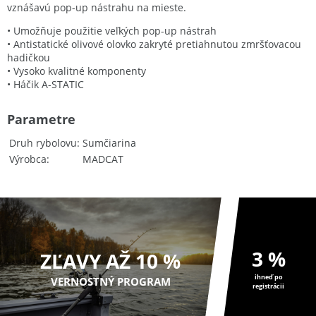
vznášavú pop-up nástrahu na mieste.
• Umožňuje použitie veľkých pop-up nástrah
• Antistatické olivové olovko zakryté pretiahnutou zmršťovacou
hadičkou
• Vysoko kvalitné komponenty
• Háčik A-STATIC
Parametre
Druh rybolovu
Sumčiarina
Výrobca
MADCAT
3 %
ZĽAVY AŽ 10 %
ihneď po
VERNOSTNÝ PROGRAM
registrácii