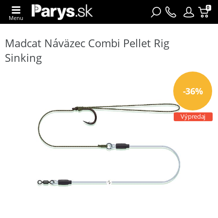
0
Menu
Madcat Náväzec Combi Pellet Rig
Sinking
-36%
Výpredaj