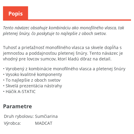
Popis
Tento náväzec obsahuje kombináciu ako monofilného vlasca, tak
pletenej šnúry, čo poskytuje to najlepšie z oboch svetov.
Tuhosť a prieťažnosť monofilného vlasca sa skvele dopĺňa s
jemnosťou a poddajnosťou pletenej šnúry. Tento náväzec je
vhodný pre lovcov sumcov, ktorí kladú dôraz na detail.
• Vyrobený z kombinácie monofilného vlasca a pletenej šnúry
• Vysoko kvalitné komponenty
• To najlepšie z oboch svetov
• Skvelá prezentácia nástrahy
• Háčik A-STATIC
Parametre
Druh rybolovu
Sumčiarina
Výrobca
MADCAT