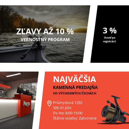
3 %
ZĽAVY AŽ 10 %
ihneď po
VERNOSTNÝ PROGRAM
registrácii
NAJVÄČŠIA
KAMENNÁ PREDAJŇA
VO VÝCHODNÝCH ČECHÁCH
Průmyslová 1292
506 01 Jičín
Po-Ne: 8:00-19:00
Štátne sviatky: Zatvorené