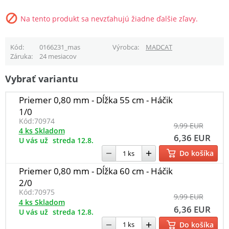
Na tento produkt sa nevzťahujú žiadne ďalšie zľavy.
Kód
0166231_mas
Výrobca
MADCAT
Záruka
24 mesiacov
Vybrať variantu
Priemer 0,80 mm - Dĺžka 55 cm - Háčik
1/0
Kód:
70974
9,99 EUR
4 ks Skladom
6,36 EUR
U vás už
streda 12.8.
Do košíka
Priemer 0,80 mm - Dĺžka 60 cm - Háčik
2/0
Kód:
70975
9,99 EUR
4 ks Skladom
6,36 EUR
U vás už
streda 12.8.
Do košíka