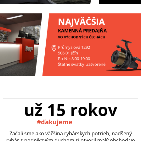
NAJVÄČŠIA
KAMENNÁ PREDAJŇA
VO VÝCHODNÝCH ČECHÁCH
Průmyslová 1292
506 01 Jičín
Po-Ne: 8:00-19:00
Štátne sviatky: Zatvorené
už 15 rokov
#ďakujeme
Začali sme ako väčšina rybárskych potrieb, nadšený
rybár s podnikavým duchom si otvoril malý obchod vo