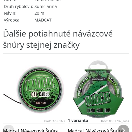
Druh rybolovu
Sumčiarina
Návin
20 m
Výrobca
MADCAT
Ďalšie potiahnuté náväzcové
šnúry stejnej značky
1 varianta
Kód:
3795160
Kód:
0167707_mas
Madcat Náväzcová Šnúra
Madcat Náväzcová Šnúra