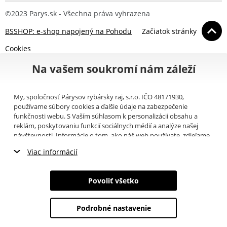
©2023 Parys.sk - Všechna práva vyhrazena
BSSHOP: e-shop napojený na Pohodu
Začiatok stránky
Cookies
Na vašem soukromí nám záleží
My, spoločnosť Párysov rybársky raj, s.r.o. IČO 48171930,
používame súbory cookies a ďalšie údaje na zabezpečenie
funkčnosti webu. S Vaším súhlasom k personalizácii obsahu a
reklám, poskytovaniu funkcií sociálnych médií a analýze našej
návštevnosti. Informácie o tom, ako náš web používate, zdieľame
so svojimi partnermi pre sociálne médiá, inzerciu a analýzy
Viac informácií
(napríklad Google).
Tu
si môžete prečítať, ako tieto informácie
Google používa. Partneri tieto údaje môžu kombinovať s ďalšími
Nevyhnutné cookies
informáciami, ktoré ste im poskytli alebo ktoré získali v dôsledku
Povoliť všetko
toho, že používate ich služby. Tieto údaje zahŕňajú cookies, dáta z
Marketingové cookies
ďalších úložísk, IP adresu a ďalšie informácie spojené s prezeraním
webu. Svoj súhlas so spracovaním cookies môžete odvolať
tu
.
Podrobné nastavenie
Analytické cookies