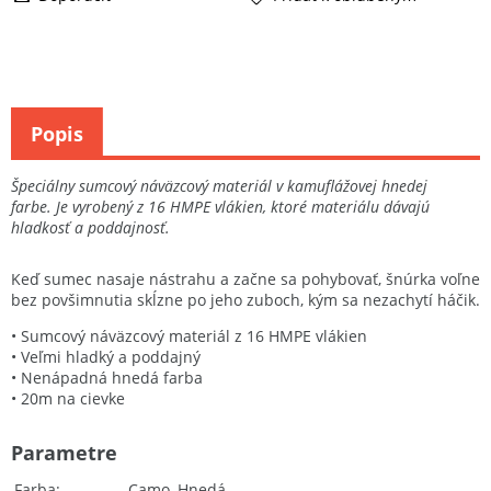
Popis
Špeciálny sumcový náväzcový materiál v kamuflážovej hnedej
farbe. Je vyrobený z 16 HMPE vlákien, ktoré materiálu dávajú
hladkosť a poddajnosť.
Keď sumec nasaje nástrahu a začne sa pohybovať, šnúrka voľne
bez povšimnutia skĺzne po jeho zuboch, kým sa nezachytí háčik.
• Sumcový náväzcový materiál z 16 HMPE vlákien
• Veľmi hladký a poddajný
• Nenápadná hnedá farba
• 20m na cievke
Parametre
Farba
Camo, Hnedá