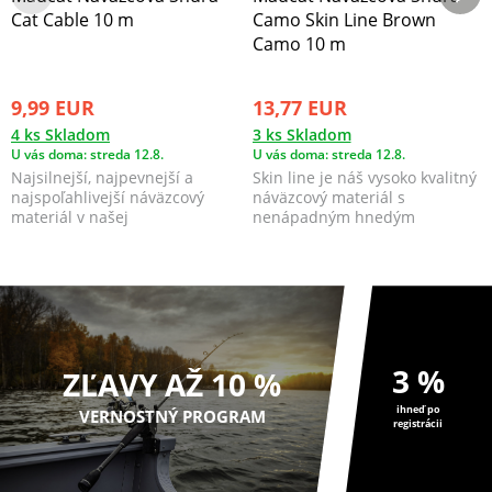
Cat Cable 10 m
Camo Skin Line Brown
Camo 10 m
9,99 EUR
13,77 EUR
4 ks Skladom
3 ks Skladom
U vás doma: streda 12.8.
U vás doma: streda 12.8.
Najsilnejší, najpevnejší a
Skin line je náš vysoko kvalitný
najspoľahlivejší náväzcový
náväzcový materiál s
materiál v našej
nenápadným hnedým
rade MadCat®, možno i na
kamuflážovým poťahom.
trhu...
3 %
ZĽAVY AŽ 10 %
ihneď po
VERNOSTNÝ PROGRAM
registrácii