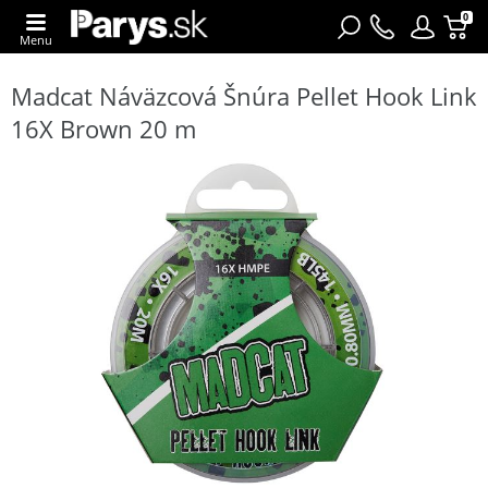
0
Menu
Madcat Náväzcová Šnúra Pellet Hook Link
16X Brown 20 m