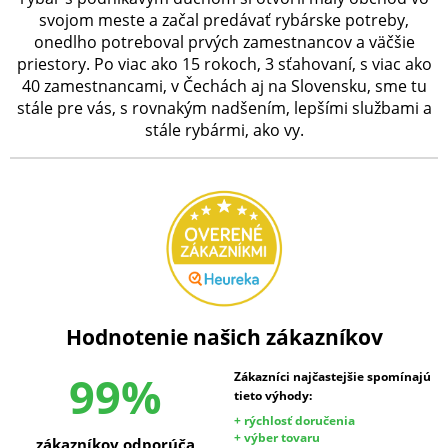
svojom meste a začal predávať rybárske potreby,
onedlho potreboval prvých zamestnancov a väčšie
priestory. Po viac ako 15 rokoch, 3 sťahovaní, s viac ako
40 zamestnancami, v Čechách aj na Slovensku, sme tu
stále pre vás, s rovnakým nadšením, lepšími službami a
stále rybármi, ako vy.
Hodnotenie našich zákazníkov
99%
Zákazníci najčastejšie spomínajú
tieto výhody:
+ rýchlosť doručenia
+ výber tovaru
zákazníkov odporúča