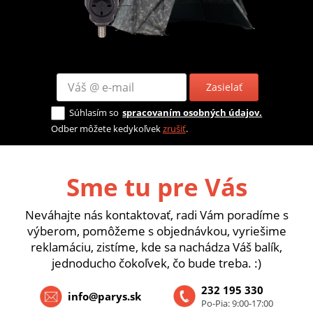
Zasielať
Súhlasím so
spracovaním osobných údajov.
Odber môžete kedykoľvek
zrušiť
.
Sme tu pre Vás
Neváhajte nás kontaktovať, radi Vám poradíme s
výberom, pomôžeme s objednávkou, vyriešime
reklamáciu, zistíme, kde sa nachádza Váš balík,
jednoducho čokoľvek, čo bude treba. :)
232 195 330
info@parys.sk
Po-Pia: 9:00-17:00