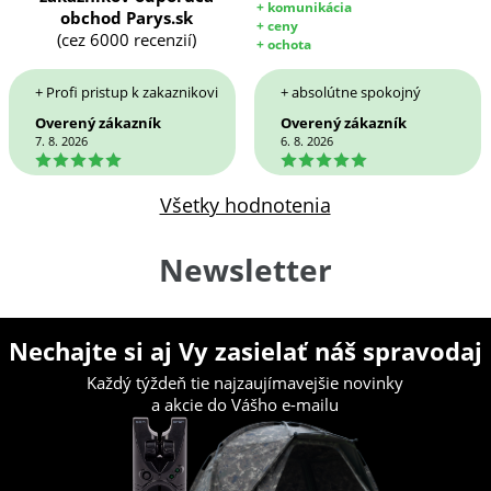
+ komunikácia
obchod Parys.sk
+ ceny
(cez 6000 recenzií)
+ ochota
+ Profi pristup k zakaznikovi
+ absolútne spokojný
Overený zákazník
Overený zákazník
7. 8. 2026
6. 8. 2026
5
5
Všetky hodnotenia
Newsletter
Nechajte si aj Vy zasielať náš spravodaj
Každý týždeň tie najzaujímavejšie novinky
a akcie do Vášho e-mailu