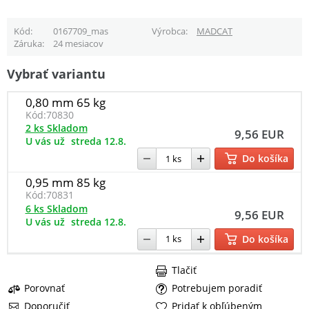
Kód
0167709_mas
Výrobca
MADCAT
Záruka
24 mesiacov
Vybrať variantu
0,80 mm 65 kg
Kód:
70830
2 ks Skladom
9,56 EUR
U vás už
streda 12.8.
Do košíka
0,95 mm 85 kg
Kód:
70831
6 ks Skladom
9,56 EUR
U vás už
streda 12.8.
Do košíka
Tlačiť
Porovnať
Potrebujem poradiť
Doporučiť
Pridať k obľúbeným