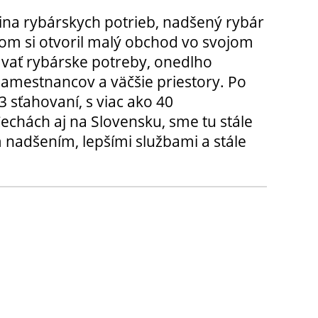
ina rybárskych potrieb, nadšený rybár
m si otvoril malý obchod vo svojom
ávať rybárske potreby, onedlho
amestnancov a väčšie priestory. Po
3 sťahovaní, s viac ako 40
chách aj na Slovensku, sme tu stále
 nadšením, lepšími službami a stále