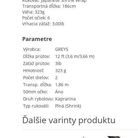
Rukoväť: Japanese Shrink Wrap
Transportná dĺžka: 186cm
Váha: 323g
Počet očiek: 6
Vrhacia záťaž: 3,00lb
Parametre
Výrobca
GREYS
Dĺžka prútov
12 ft (3,6 m/3,66 m)
Záťaž prútov
3lb
Hmotnosť
323 g
Počet dielov
2
Transp. dĺžka
1,86 m
50mm očko
Áno
Druh rybolovu
Kaprarina
Typ rukoväti
Plná (Shrink)
Ďalšie varinty produktu