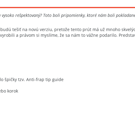
a vysoko rešpektovaný? Toto boli pripomienky, ktoré nám boli pokladané
a budú tešiť na novú verziu, pretože tento prút má už mnoho skvelý
y vyrobili a právom si myslíme, že sa nám to vážne podarilo. Pred
 špičky tzv. Anti-frap tip guide
ebo korok