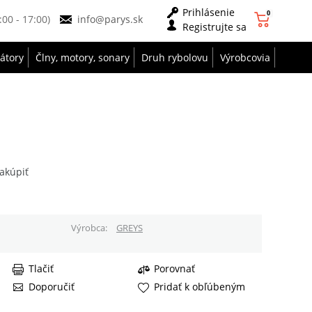
Prihlásenie
0
9:00 - 17:00)
info@parys.sk
Registrujte sa
zátory
Člny, motory, sonary
Druh rybolovu
Výrobcovia
akúpiť
Výrobca
GREYS
Tlačiť
Porovnať
Doporučiť
Pridať k obľúbeným