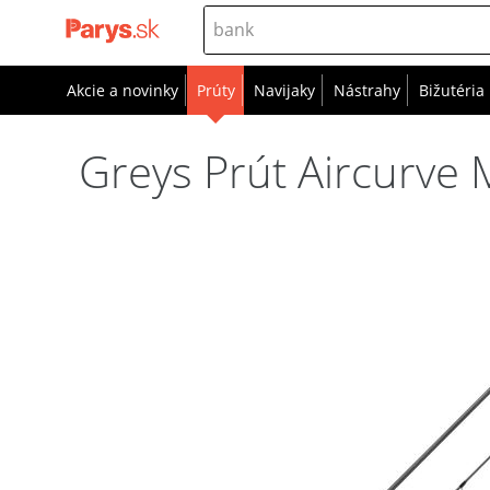
Akcie a novinky
Prúty
Navijaky
Nástrahy
Bižutéria
Greys Prút Aircurve 