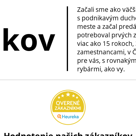
Začali sme ako väčš
s podnikavým ducho
okov
meste a začal pred
potreboval prvých z
viac ako 15 rokoch, 
zamestnancami, v Če
pre vás, s rovnakým
rybármi, ako vy.
Hodnotenie našich zákazníkov