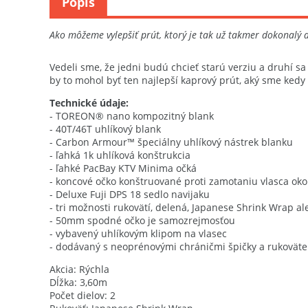
Popis
Ako môžeme vylepšiť prút, ktorý je tak už takmer dokonalý 
Vedeli sme, že jedni budú chcieť starú verziu a druhí s
by to mohol byť ten najlepší kaprový prút, aký sme ked
Technické údaje:
- TOREON® nano kompozitný blank
- 40T/46T uhlíkový blank
- Carbon Armour™ špeciálny uhlíkový nástrek blanku
- ľahká 1k uhlíková konštrukcia
- ľahké PacBay KTV Minima očká
- koncové očko konštruované proti zamotaniu vlasca okolo
- Deluxe Fuji DPS 18 sedlo navijaku
- tri možnosti rukovätí, delená, Japanese Shrink Wrap al
- 50mm spodné očko je samozrejmosťou
- vybavený uhlíkovým klipom na vlasec
- dodávaný s neoprénovými chráničmi špičky a rukoväte
Akcia: Rýchla
Dĺžka: 3,60m
Počet dielov: 2