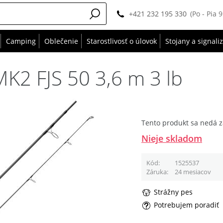
+421 232 195 330
(Po - Pia 
Camping
Oblečenie
Starostlivosť o úlovok
Stojany a signali
MK2 FJS 50 3,6 m 3 lb
Tento produkt sa nedá z
Nieje skladom
Kód
1525537
Záruka
24 mesiacov
Strážny pes
Potrebujem poradiť