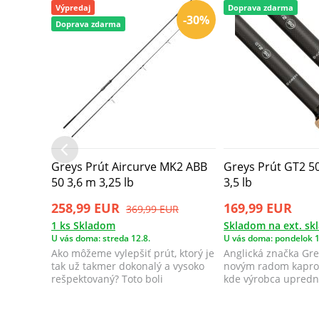
Výpredaj
Doprava zdarma
-30%
Doprava zdarma
Greys Prút Aircurve MK2 ABB
Greys Prút GT2 50 
50 3,6 m 3,25 lb
3,5 lb
258,99 EUR
169,99 EUR
369,99 EUR
1 ks Skladom
Skladom na ext. sk
U vás doma: streda 12.8.
U vás doma: pondelok 1
Ako môžeme vylepšiť prút, ktorý je
Anglická značka Gre
tak už takmer dokonalý a vysoko
novým radom kaprov
rešpektovaný? Toto boli
kde výrobca upredno
pripomien...
za ...