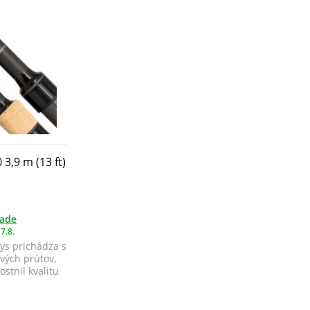
3,9 m (13 ft)
lade
7.8.
ys prichádza s
ých prútov,
stnil kvalitu