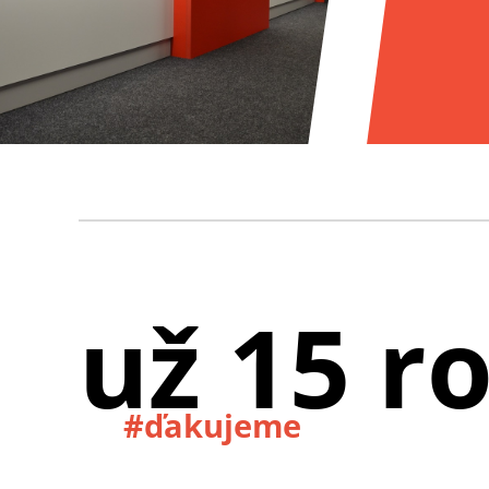
už 15 r
#ďakujeme