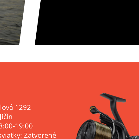
lová 1292
Jičín
8:00-19:00
sviatky: Zatvorené