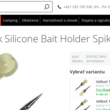
+421 232 195 330
(Po - Pia 
Camping
Oblečenie
Starostlivosť o úlovok
Stojany a signali
k Silicone Bait Holder Spi
Kód
0167437_MAS
Záruka
24 mesiacov
Vybrať variantu
Veľkosť
Kód:
G-711
5 ks Skla
U vás už
Veľkosť
Kód:
G-711
2 ks Skla