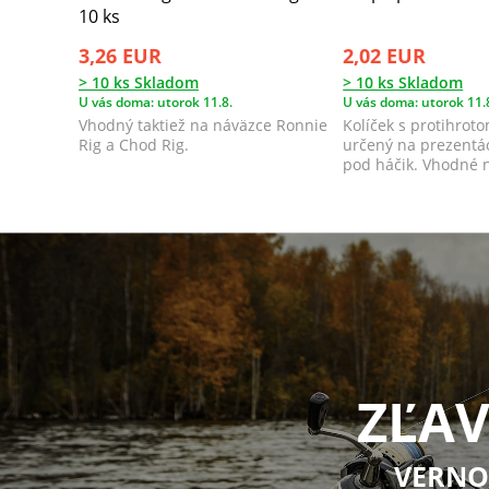
10 ks
3,26 EUR
2,02 EUR
> 10 ks Skladom
> 10 ks Skladom
U vás doma: utorok 11.8.
U vás doma: utorok 11.
Vhodný taktiež na náväzce Ronnie
Kolíček s protihroto
Rig a Chod Rig.
určený na prezentá
pod háčik. Vhodné n
du...
ZĽAV
VERNO