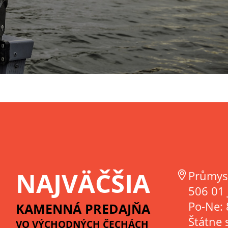
NAJVÄČŠIA
Průmys
506 01 
Po-Ne: 
KAMENNÁ PREDAJŇA
Štátne 
VO VÝCHODNÝCH ČECHÁCH