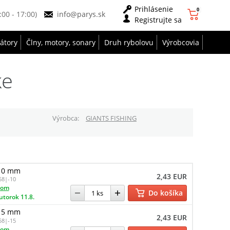
Prihlásenie
0
9:00 - 17:00)
info@parys.sk
Registrujte sa
zátory
Člny, motory, sonary
Druh rybolovu
Výrobcovia
ke
Výrobca
GIANTS FISHING
 10 mm
2,43 EUR
58|-10
dom
Do košíka
utorok 11.8.
 15 mm
2,43 EUR
58|-15
dom