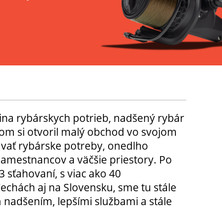
ina rybárskych potrieb, nadšený rybár
m si otvoril malý obchod vo svojom
ávať rybárske potreby, onedlho
amestnancov a väčšie priestory. Po
3 sťahovaní, s viac ako 40
chách aj na Slovensku, sme tu stále
 nadšením, lepšími službami a stále