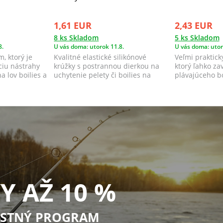
1,61 EUR
2,43 EUR
8 ks Skladom
5 ks Skladom
8.
U vás doma: utorok 11.8.
U vás doma: utor
m, ktorý je
Kvalitné elastické silikónové
Veľmi praktick
ciu nástrahy
krúžky s postrannou dierkou na
ktorý ľahko za
a lov boilies a
uchytenie pelety či boilies na
plávajúceho bo
háčik be...
Y AŽ 10 %
STNÝ PROGRAM