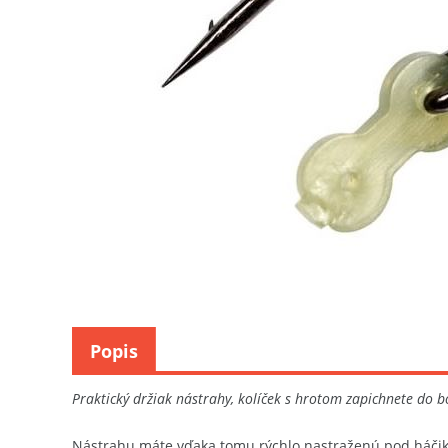
Popis
Praktický držiak nástrahy, kolíček s hrotom zapichnete do bo
Nástrahu máte vďaka tomu rýchlo nastraženú pod háči