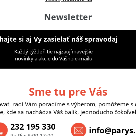
Newsletter
ajte si aj Vy zasielať náš spravodaj
Každý týždeň tie najzaujímavejšie
novinky a akcie do Vášho e-mailu
Sme tu pre Vás
ovať, radi Vám poradíme s výberom, pomôžeme s 
e, kde sa nachádza Váš balík, jednoducho čokoľvek
232 195 330
info@parys.
Po-Pia: 9:00-17:00