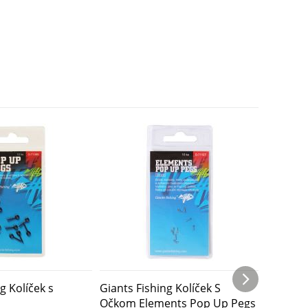
g Kolíček s
Giants Fishing Kolíček S
Giants F
Očkom Elements Pop Up Pegs
Obratlí