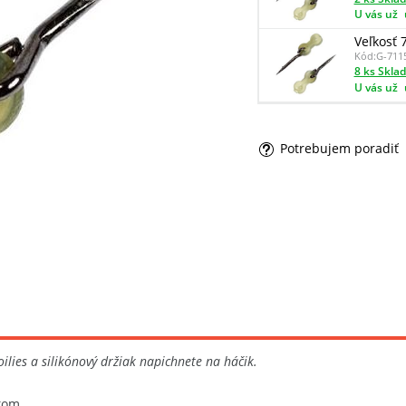
U vás už
Veľkosť
Kód:
G-711
8 ks Skla
U vás už
Potrebujem poradiť
ilies a silikónový držiak napichnete na háčik.
kom.