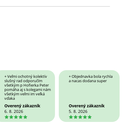
+ Veľmi ochotný kolektív
+ Objednavka bola rychla
slušný rad odporučím
a nacas dodana super
všetkým p Hofierka Peter
pomáha aj s kolegami nám
všetkým veľmi im veľká
vďaka
Overený zákazník
Overený zákazník
6. 8. 2026
5. 8. 2026
5
5