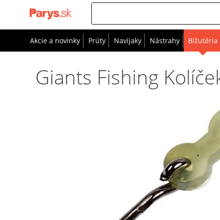
Akcie a novinky
Prúty
Navijaky
Nástrahy
Bižutéria
Giants Fishing Kolíče