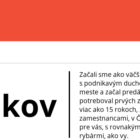
Začali sme ako väčš
s podnikavým ducho
okov
meste a začal pred
potreboval prvých z
viac ako 15 rokoch, 
zamestnancami, v Če
pre vás, s rovnakým
rybármi, ako vy.