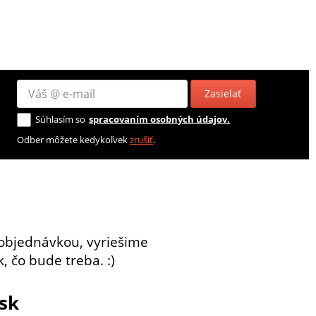
Zasielať
Súhlasím so
spracovaním osobných údajov.
Odber môžete kedykoľvek
zrušiť
.
objednávkou, vyriešime
, čo bude treba. :)
sk