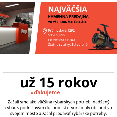
NAJVÄČŠIA
KAMENNÁ PREDAJŇA
VO VÝCHODNÝCH ČECHÁCH
Průmyslová 1292
506 01 Jičín
Po-Ne: 8:00-19:00
Štátne sviatky: Zatvorené
už 15 rokov
#ďakujeme
Začali sme ako väčšina rybárskych potrieb, nadšený
rybár s podnikavým duchom si otvoril malý obchod vo
svojom meste a začal predávať rybárske potreby,