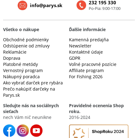
232 195 330
info@parys.sk
Po-Pia: 9:00-17:00
Všetko o nákupe
Ďalšie informácie
Obchodné podmienky
Kamenná predajňa
Odstúpenie od zmluvy
Newsletter
Reklamácie
Kontaktné údaje
Doprava
GDPR
Platobné metódy
Voľné pracovné pozície
Vernostný program
Affiliate program
Nákupný poradca
For Fishing 2026
Ako vybrať darček pre rybára
Prečo nakúpiť darčeky na
Parys.sk
Sledujte nás na sociálnych
Pravidelné ocenenia Shop
sieťach
roku.
nech Vám nič neunikne
2016-2024