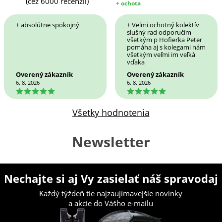
(cez 6000 recenzií)
+ ochota
+ absolútne spokojný
+ Veľmi ochotný kolektív
slušný rad odporučím
všetkým p Hofierka Peter
pomáha aj s kolegami nám
všetkým veľmi im veľká
vďaka
Overený zákazník
Overený zákazník
6. 8. 2026
6. 8. 2026
5
5
Všetky hodnotenia
Newsletter
Nechajte si aj Vy zasielať náš spravodaj
Každý týždeň tie najzaujímavejšie novinky
a akcie do Vášho e-mailu