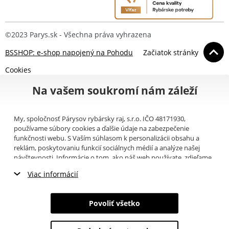
©2023 Parys.sk - Všechna práva vyhrazena
BSSHOP: e-shop napojený na Pohodu
Začiatok stránky
Cookies
Na vašem soukromí nám záleží
My, spoločnosť Párysov rybársky raj, s.r.o. IČO 48171930,
používame súbory cookies a ďalšie údaje na zabezpečenie
funkčnosti webu. S Vaším súhlasom k personalizácii obsahu a
reklám, poskytovaniu funkcií sociálnych médií a analýze našej
návštevnosti. Informácie o tom, ako náš web používate, zdieľame
so svojimi partnermi pre sociálne médiá, inzerciu a analýzy
Viac informácií
(napríklad Google).
Tu
si môžete prečítať, ako tieto informácie
Google používa. Partneri tieto údaje môžu kombinovať s ďalšími
Nevyhnutné cookies
informáciami, ktoré ste im poskytli alebo ktoré získali v dôsledku
Povoliť všetko
toho, že používate ich služby. Tieto údaje zahŕňajú cookies, dáta z
Marketingové cookies
ďalších úložísk, IP adresu a ďalšie informácie spojené s prezeraním
webu. Svoj súhlas so spracovaním cookies môžete odvolať
tu
.