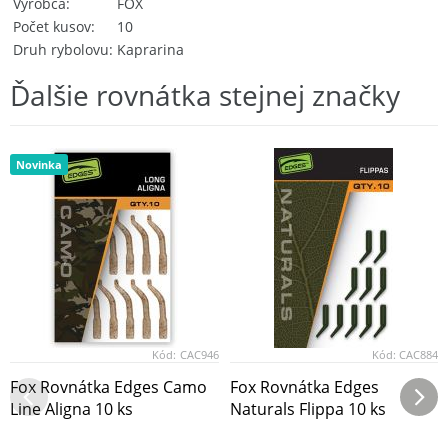
Výrobca
FOX
Počet kusov
10
Druh rybolovu
Kaprarina
Ďalšie rovnátka stejnej značky
Novinka
Kód:
CAC946
Kód:
CAC884
Fox Rovnátka Edges Camo
Fox Rovnátka Edges
Line Aligna 10 ks
Naturals Flippa 10 ks