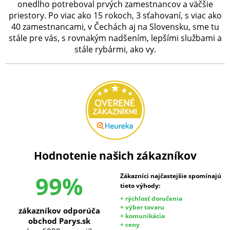
onedlho potreboval prvých zamestnancov a väčšie
priestory. Po viac ako 15 rokoch, 3 sťahovaní, s viac ako
40 zamestnancami, v Čechách aj na Slovensku, sme tu
stále pre vás, s rovnakým nadšením, lepšími službami a
stále rybármi, ako vy.
Hodnotenie našich zákazníkov
99%
Zákazníci najčastejšie spomínajú
tieto výhody:
+ rýchlosť doručenia
+ výber tovaru
zákazníkov odporúča
+ komunikácia
obchod Parys.sk
+ ceny