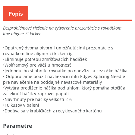
Popis
Bezproblémové riešenie na vytvorenie prezentácie s rovnátkom
line aligner či kicker.
•Opatrený dvoma otvormi umožňujúcimi prezentácie s
rovnátkom line aligner či kicker rig
•Eliminuje potrebu zmršťovacích hadičiek
•Wolframový pre väčšiu hmotnosť
•Jednoducho stiahnite rovnátko po nadväzci a cez očko háčika
• Odporúčame použiť navliekaciu ihlu Edges Splicing Needle
pre navlečenie na poddajné náväzcové materiály
•Vytvára predĺženie háčika pod uhlom, ktorý pomáha otočiť a
zaseknúť háčik v kaprovej papuli
•Navrhnutý pre háčiky veľkosti 2-6
•10 kusov v balení
•Dodáva sa v krabičkách z recyklovaného kartónu
Parametre