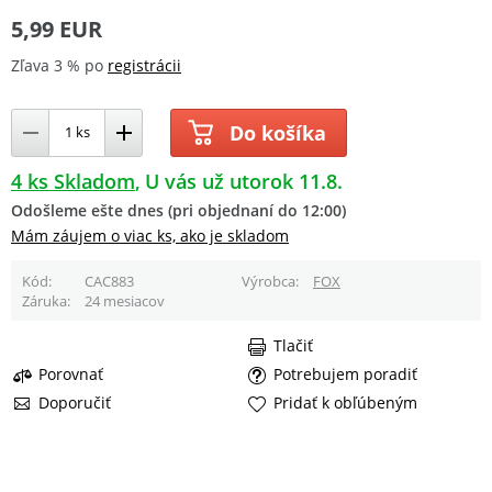
5,99 EUR
Zľava 3 % po
registrácii
Do košíka
4 ks Skladom
U vás už utorok 11.8.
Odošleme ešte dnes (pri objednaní do 12:00)
Mám záujem o viac ks, ako je skladom
Kód
CAC883
Výrobca
FOX
Záruka
24 mesiacov
Tlačiť
Porovnať
Potrebujem poradiť
Doporučiť
Pridať k obľúbeným