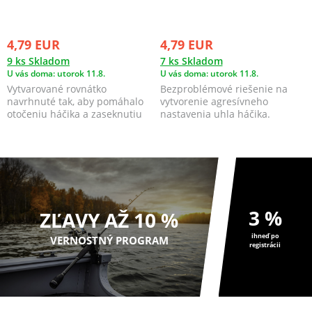
4,79 EUR
4,79 EUR
9 ks Skladom
7 ks Skladom
U vás doma: utorok 11.8.
U vás doma: utorok 11.8.
Vytvarované rovnátko
Bezproblémové riešenie na
navrhnuté tak, aby pomáhalo
vytvorenie agresívneho
otočeniu háčika a zaseknutiu
nastavenia uhla háčika.
ryby.
3 %
ZĽAVY AŽ 10 %
ihneď po
VERNOSTNÝ PROGRAM
registrácii