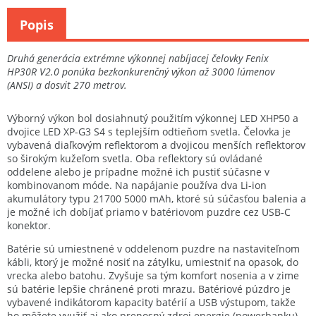
Popis
Druhá generácia extrémne výkonnej nabíjacej čelovky Fenix
HP30R V2.0 ponúka bezkonkurenčný výkon až 3000 lúmenov
(ANSI) a dosvit 270 metrov.
Výborný výkon bol dosiahnutý použitím výkonnej LED XHP50 a
dvojice LED XP-G3 S4 s teplejším odtieňom svetla. Čelovka je
vybavená diaľkovým reflektorom a dvojicou menších reflektorov
so širokým kužeľom svetla. Oba reflektory sú ovládané
oddelene alebo je prípadne možné ich pustiť súčasne v
kombinovanom móde. Na napájanie používa dva Li-ion
akumulátory typu 21700 5000 mAh, ktoré sú súčasťou balenia a
je možné ich dobíjať priamo v batériovom puzdre cez USB-C
konektor.
Batérie sú umiestnené v oddelenom puzdre na nastaviteľnom
kábli, ktorý je možné nosiť na zátylku, umiestniť na opasok, do
vrecka alebo batohu. Zvyšuje sa tým komfort nosenia a v zime
sú batérie lepšie chránené proti mrazu. Batériové púzdro je
vybavené indikátorom kapacity batérií a USB výstupom, takže
ho môžete využiť aj ako prenosný zdroj energie (powerbanku)