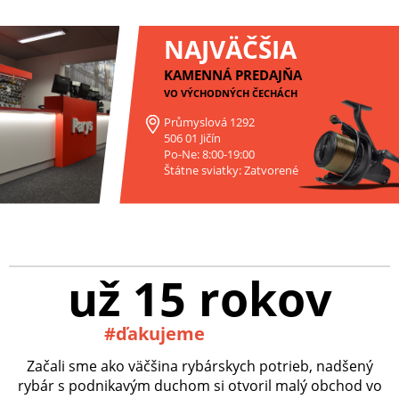
NAJVÄČŠIA
KAMENNÁ PREDAJŇA
VO VÝCHODNÝCH ČECHÁCH
Průmyslová 1292
506 01 Jičín
Po-Ne: 8:00-19:00
Štátne sviatky: Zatvorené
už 15 rokov
#ďakujeme
Začali sme ako väčšina rybárskych potrieb, nadšený
rybár s podnikavým duchom si otvoril malý obchod vo