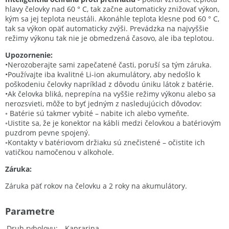
hlavy čelovky nad 60 ° C, tak začne automaticky znižovať výkon,
kým sa jej teplota neustáli. Akonáhle teplota klesne pod 60 ° C,
tak sa výkon opäť automaticky zvýši. Prevádzka na najvyššie
režimy výkonu tak nie je obmedzená časovo, ale iba teplotou.
Upozornenie:
•Nerozoberajte sami zapečatené časti, poruší sa tým záruka.
•Používajte iba kvalitné Li-ion akumulátory, aby nedošlo k
poškodeniu čelovky napríklad z dôvodu úniku látok z batérie.
•Ak čelovka bliká, neprepína na vyššie režimy výkonu alebo sa
nerozsvieti, môže to byť jedným z nasledujúcich dôvodov:
◦ Batérie sú takmer vybité – nabite ich alebo vymeňte.
◦Uistite sa, že je konektor na kábli medzi čelovkou a batériovým
puzdrom pevne spojený.
◦Kontakty v batériovom držiaku sú znečistené – očistite ich
vatičkou namočenou v alkohole.
Záruka:
Záruka päť rokov na čelovku a 2 roky na akumulátory.
Parametre
Druh rybolovu
Kaprarina