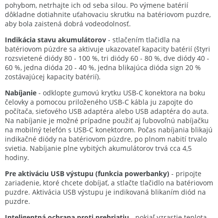
pohybom, netrhajte ich od seba silou. Po výmene batérií
dôkladne dotiahnite uťahovaciu skrutku na batériovom puzdre,
aby bola zaistená dobrá vodeodolnosť.
Indikácia stavu akumulátorov
- stlačením tlačidla na
batériovom púzdre sa aktivuje ukazovateľ kapacity batérií (štyri
rozsvietené diódy 80 - 100 %, tri diódy 60 - 80 %, dve diódy 40 -
60 %, jedna dióda 20 - 40 %, jedna blikajúca dióda sign 20 %
zostávajúcej kapacity batérií).
Nabíjanie
- odklopte gumovú krytku USB-C konektora na boku
čelovky a pomocou priloženého USB-C kábla ju zapojte do
počítača, sieťového USB adaptéra alebo USB adaptéra do auta.
Na nabíjanie je možné prípadne použiť aj ľubovoľnú nabíjačku
na mobilný telefón s USB-C konektorom. Počas nabíjania blikajú
indikačné diódy na batériovom púzdre, po plnom nabití trvalo
svietia. Nabíjanie plne vybitých akumulátorov trvá cca 4,5
hodiny.
Pre aktiváciu USB výstupu (funkcia powerbanky)
- pripojte
zariadenie, ktoré chcete dobíjať, a stlačte tlačidlo na batériovom
puzdre. Aktivácia USB výstupu je indikovaná blikaním diód na
puzdre.
Inteligentná ochrana proti prehriatiu
- pokiaľ vzrastie teplota