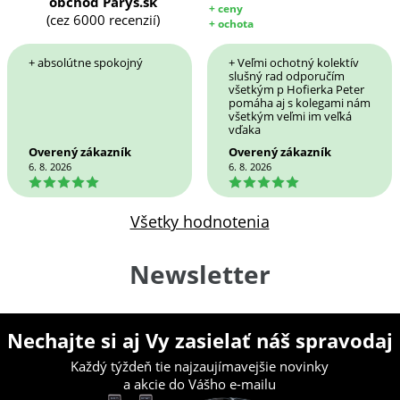
obchod Parys.sk
+ ceny
(cez 6000 recenzií)
+ ochota
+ absolútne spokojný
+ Veľmi ochotný kolektív
slušný rad odporučím
všetkým p Hofierka Peter
pomáha aj s kolegami nám
všetkým veľmi im veľká
vďaka
Overený zákazník
Overený zákazník
6. 8. 2026
6. 8. 2026
5
5
Všetky hodnotenia
Newsletter
Nechajte si aj Vy zasielať náš spravodaj
Každý týždeň tie najzaujímavejšie novinky
a akcie do Vášho e-mailu