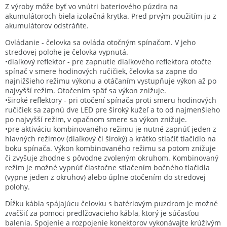
Z výroby môže byť vo vnútri bateriového púzdra na
akumulátoroch biela izolačná krytka. Pred prvým použitím ju z
akumulátorov odstráňte.
Ovládanie - čelovka sa ovláda otočným spínačom. V jeho
stredovej polohe je čelovka vypnutá.
•diaľkový reflektor - pre zapnutie diaľkového reflektora otočte
spínač v smere hodinových ručičiek, čelovka sa zapne do
najnižšieho režimu výkonu a otáčaním vystupňuje výkon až po
najvyšší režim. Otočením späť sa výkon znižuje.
•široké reflektory - pri otočení spínača proti smeru hodinových
ručičiek sa zapnú dve LED pre široký kužeľ a to od najmenšieho
po najvyšší režim, v opačnom smere sa výkon znižuje.
•pre aktiváciu kombinovaného režimu je nutné zapnúť jeden z
hlavných režimov (diaľkový či široký) a krátko stlačiť tlačidlo na
boku spínača. Výkon kombinovaného režimu sa potom znižuje
či zvyšuje zhodne s pôvodne zvoleným okruhom. Kombinovaný
režim je možné vypnúť čiastočne stlačením bočného tlačidla
(vypne jeden z okruhov) alebo úplne otočením do stredovej
polohy.
Dĺžku kábla spájajúcu čelovku s batériovým puzdrom je možné
zväčšiť za pomoci predlžovacieho kábla, ktorý je súčasťou
balenia. Spojenie a rozpojenie konektorov vykonávajte krúživým