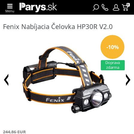
0
Menu
Fenix Nabíjacia Čelovka HP30R V2.0
-10%
Doprava
zdarma
244,86 EUR