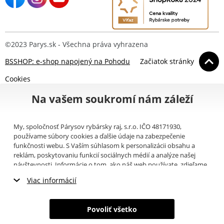
©2023 Parys.sk - Všechna práva vyhrazena
BSSHOP: e-shop napojený na Pohodu
Začiatok stránky
Cookies
Na vašem soukromí nám záleží
My, spoločnosť Párysov rybársky raj, s.r.o. IČO 48171930,
používame súbory cookies a ďalšie údaje na zabezpečenie
funkčnosti webu. S Vaším súhlasom k personalizácii obsahu a
reklám, poskytovaniu funkcií sociálnych médií a analýze našej
návštevnosti. Informácie o tom, ako náš web používate, zdieľame
so svojimi partnermi pre sociálne médiá, inzerciu a analýzy
Viac informácií
(napríklad Google).
Tu
si môžete prečítať, ako tieto informácie
Google používa. Partneri tieto údaje môžu kombinovať s ďalšími
Nevyhnutné cookies
informáciami, ktoré ste im poskytli alebo ktoré získali v dôsledku
Povoliť všetko
toho, že používate ich služby. Tieto údaje zahŕňajú cookies, dáta z
Marketingové cookies
ďalších úložísk, IP adresu a ďalšie informácie spojené s prezeraním