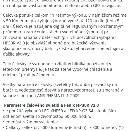
na nabíjanie vášho mobilného telefónu alebo GPS navigácie.
Čelovka ponúka celkom 11 režimov výkonu. V najnižšom režime
s 50 lúmenmi poskytuje výbornú výdrž až 120 hodín (teda 5
dní). Čelovka je napájaná digitálne regulovaným konštantným
prúdom na zaručenie stáleho svetelného výkonu aj pri
znižovaní napätia v batériách (pri ich pozvoľnom vybíjaní).
HP30R V2.0 je obzvlášť vhodná pre bežecké lyžovanie,
skialpinizmus, nočný beh, cyklistiku, rybárčenie, speleológiu a
ďalšie aktivity.
Telo čelovky je vyrobené zo zliatiny hliníka používanej v
leteckom priemysle. Je tak zaistené výborné chladenie a
odolnosť proti poškodeniu.
Všetky parametre čelovky (svetelný tok, doba prevádzky na
batérie, vodotesnosť, dosvit a nárazuvzdornosť) sú zmerané v
súlade s normou ANSI/NEMA FL 1-2009.
Parametre čelového svietidla Fenix ​​HP30R V2.0
•Je použitá výkonná LED XHP50 a LED XP-G3 S4 s teplejším
odtieňom svetla so životnosťou 50 000 hodín.
•Jedenásť režimov svietenia:
•Diaľkový reflektor: 2000 lúmenov (6 hodín) -> 800 lúmenov (12