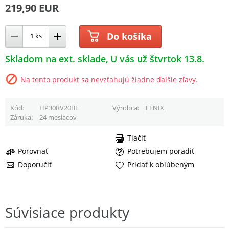
219,90 EUR
Do košíka
Skladom na ext. sklade
U vás už štvrtok 13.8.
Na tento produkt sa nevzťahujú žiadne ďalšie zľavy.
Kód
HP30RV20BL
Výrobca
FENIX
Záruka
24 mesiacov
Tlačiť
Porovnať
Potrebujem poradiť
Doporučiť
Pridať k obľúbeným
Súvisiace produkty