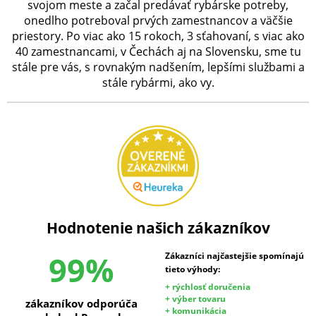
svojom meste a začal predávať rybárske potreby,
onedlho potreboval prvých zamestnancov a väčšie
priestory. Po viac ako 15 rokoch, 3 sťahovaní, s viac ako
40 zamestnancami, v Čechách aj na Slovensku, sme tu
stále pre vás, s rovnakým nadšením, lepšími službami a
stále rybármi, ako vy.
Hodnotenie našich zákazníkov
99%
Zákazníci najčastejšie spomínajú
tieto výhody:
+ rýchlosť doručenia
+ výber tovaru
zákazníkov odporúča
+ komunikácia