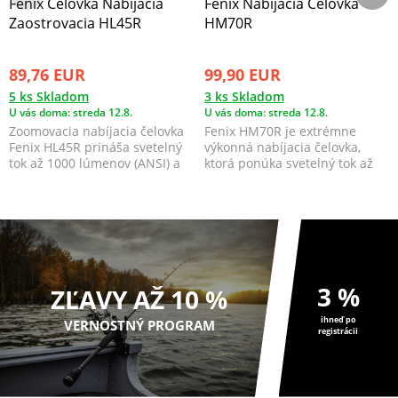
Fenix Čelovka Nabíjacia
Fenix Nabíjacia Čelovka
Zaostrovacia HL45R
HM70R
89,76 EUR
99,90 EUR
5 ks Skladom
3 ks Skladom
U vás doma: streda 12.8.
U vás doma: streda 12.8.
Zoomovacia nabíjacia čelovka
Fenix HM70R je extrémne
Fenix ​​HL45R prináša svetelný
výkonná nabíjacia čelovka,
tok až 1000 lúmenov (ANSI) a
ktorá ponúka svetelný tok až
dosvit až 2...
1600 lúmenov. Súčasť...
3 %
ZĽAVY AŽ 10 %
ihneď po
VERNOSTNÝ PROGRAM
registrácii