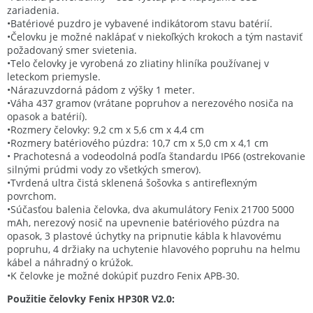
zariadenia.
•Batériové puzdro je vybavené indikátorom stavu batérií.
•Čelovku je možné naklápať v niekoľkých krokoch a tým nastaviť
požadovaný smer svietenia.
•Telo čelovky je vyrobená zo zliatiny hliníka používanej v
leteckom priemysle.
•Nárazuvzdorná pádom z výšky 1 meter.
•Váha 437 gramov (vrátane popruhov a nerezového nosiča na
opasok a batérií).
•Rozmery čelovky: 9,2 cm x 5,6 cm x 4,4 cm
•Rozmery batériového púzdra: 10,7 cm x 5,0 cm x 4,1 cm
• Prachotesná a vodeodolná podľa štandardu IP66 (ostrekovanie
silnými prúdmi vody zo všetkých smerov).
•Tvrdená ultra čistá sklenená šošovka s antireflexným
povrchom.
•Súčasťou balenia čelovka, dva akumulátory Fenix ​​21700 5000
mAh, nerezový nosič na upevnenie batériového púzdra na
opasok, 3 plastové úchytky na pripnutie kábla k hlavovému
popruhu, 4 držiaky na uchytenie hlavového popruhu na helmu
kábel a náhradný o krúžok.
•K čelovke je možné dokúpiť puzdro Fenix ​​APB-30.
Použitie čelovky Fenix ​​HP30R V2.0: