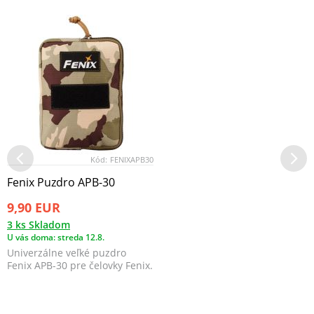
Kód:
FENIXAPB30
Fenix Puzdro APB-30
9,90 EUR
3 ks Skladom
U vás doma: streda 12.8.
Univerzálne veľké puzdro
Fenix APB-30 pre čelovky Fenix.