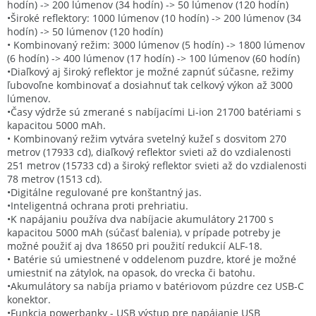
hodín) -> 200 lúmenov (34 hodín) -> 50 lúmenov (120 hodín)
•Široké reflektory: 1000 lúmenov (10 hodín) -> 200 lúmenov (34
hodín) -> 50 lúmenov (120 hodín)
• Kombinovaný režim: 3000 lúmenov (5 hodín) -> 1800 lúmenov
(6 hodín) -> 400 lúmenov (17 hodín) -> 100 lúmenov (60 hodín)
•Diaľkový aj široký reflektor je možné zapnúť súčasne, režimy
ľubovoľne kombinovať a dosiahnuť tak celkový výkon až 3000
lúmenov.
•Časy výdrže sú zmerané s nabíjacími Li-ion 21700 batériami s
kapacitou 5000 mAh.
• Kombinovaný režim vytvára svetelný kužeľ s dosvitom 270
metrov (17933 cd), diaľkový reflektor svieti až do vzdialenosti
251 metrov (15733 cd) a široký reflektor svieti až do vzdialenosti
78 metrov (1513 cd).
•Digitálne regulované pre konštantný jas.
•Inteligentná ochrana proti prehriatiu.
•K napájaniu používa dva nabíjacie akumulátory 21700 s
kapacitou 5000 mAh (súčasť balenia), v prípade potreby je
možné použiť aj dva 18650 pri použití redukcií ALF-18.
• Batérie sú umiestnené v oddelenom puzdre, ktoré je možné
umiestniť na zátylok, na opasok, do vrecka či batohu.
•Akumulátory sa nabíja priamo v batériovom púzdre cez USB-C
konektor.
•Funkcia powerbanky - USB výstup pre napájanie USB