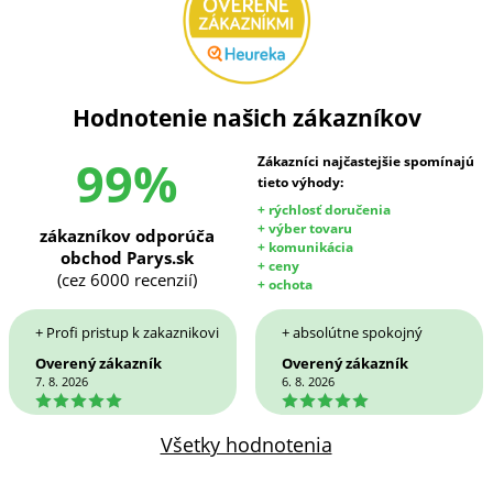
Hodnotenie našich zákazníkov
99%
Zákazníci najčastejšie spomínajú
tieto výhody:
+ rýchlosť doručenia
+ výber tovaru
zákazníkov odporúča
+ komunikácia
obchod Parys.sk
+ ceny
(cez 6000 recenzií)
+ ochota
+ Profi pristup k zakaznikovi
+ absolútne spokojný
Overený zákazník
Overený zákazník
7. 8. 2026
6. 8. 2026
5
5
Všetky hodnotenia