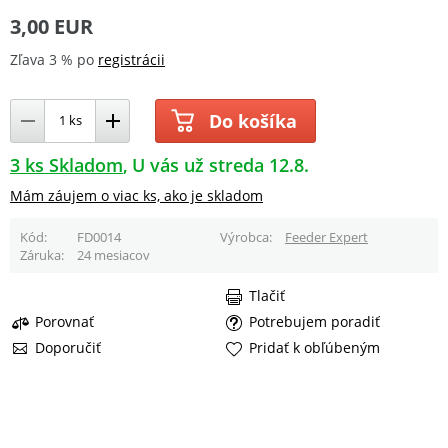
3,00 EUR
Zľava 3 % po
registrácii
Do košíka
3 ks Skladom
U vás už streda 12.8.
Mám záujem o viac ks, ako je skladom
Kód
FD0014
Výrobca
Feeder Expert
Záruka
24 mesiacov
Tlačiť
Porovnať
Potrebujem poradiť
Doporučiť
Pridať k obľúbeným