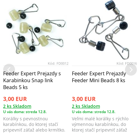
Kód:
FD0012
Kód:
FD0016
Feeder Expert Prejazdy s
Feeder Expert Prejazdy
Karabinkou Snap link
Feeder Mini Beads 8 ks
Beads 5 ks
3,00 EUR
3,00 EUR
2 ks Skladom
2 ks Skladom
U vás doma: streda 12.8.
U vás doma: streda 12.8.
Korálky s pevnostnou
Veľmi malé korálky s rýchlo
karabínkou, do ktorej stačí
výmennou karabínkou, do
pripevniť záťaž alebo krmítko.
ktorej stačí pripevniť záťaž
alebo krmítko.