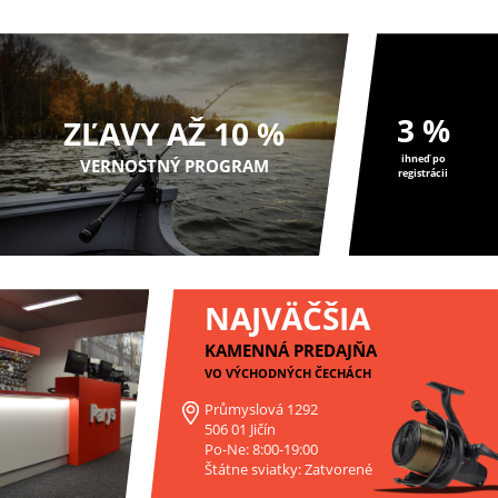
3 %
ZĽAVY AŽ 10 %
ihneď po
VERNOSTNÝ PROGRAM
registrácii
NAJVÄČŠIA
KAMENNÁ PREDAJŇA
VO VÝCHODNÝCH ČECHÁCH
Průmyslová 1292
506 01 Jičín
Po-Ne: 8:00-19:00
Štátne sviatky: Zatvorené