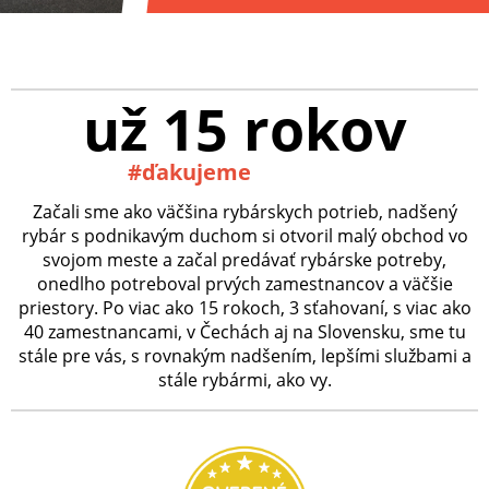
už 15 rokov
#ďakujeme
Začali sme ako väčšina rybárskych potrieb, nadšený
rybár s podnikavým duchom si otvoril malý obchod vo
svojom meste a začal predávať rybárske potreby,
onedlho potreboval prvých zamestnancov a väčšie
priestory. Po viac ako 15 rokoch, 3 sťahovaní, s viac ako
40 zamestnancami, v Čechách aj na Slovensku, sme tu
stále pre vás, s rovnakým nadšením, lepšími službami a
stále rybármi, ako vy.