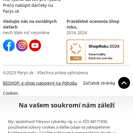
Prečo nakúpiť darčeky na
Parys.sk
Sledujte nás na sociálnych
Pravidelné ocenenia Shop
sieťach
roku.
nech Vám nič neunikne
2016-2024
©2023 Parys.sk - Všechna práva vyhrazena
BSSHOP: e-shop napojený na Pohodu
Začiatok stránky
Cookies
Na vašem soukromí nám záleží
My, spoločnosť Párysov rybársky raj, s.r.o. IČO 48171930,
používame súbory cookies a ďalšie údaje na zabezpečenie
funkčnosti webu. S Vaším súhlasom k personalizácii obsahu a