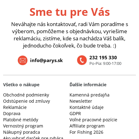
Sme tu pre Vás
Neváhajte nás kontaktovať, radi Vám poradíme s
výberom, pomôžeme s objednávkou, vyriešime
reklamáciu, zistíme, kde sa nachádza Váš balík,
jednoducho čokoľvek, čo bude treba. :)
232 195 330
info@parys.sk
Po-Pia: 9:00-17:00
Všetko o nákupe
Ďalšie informácie
Obchodné podmienky
Kamenná predajňa
Odstúpenie od zmluvy
Newsletter
Reklamácie
Kontaktné údaje
Doprava
GDPR
Platobné metódy
Voľné pracovné pozície
Vernostný program
Affiliate program
Nákupný poradca
For Fishing 2026
Ako vybrať darček pre rybára