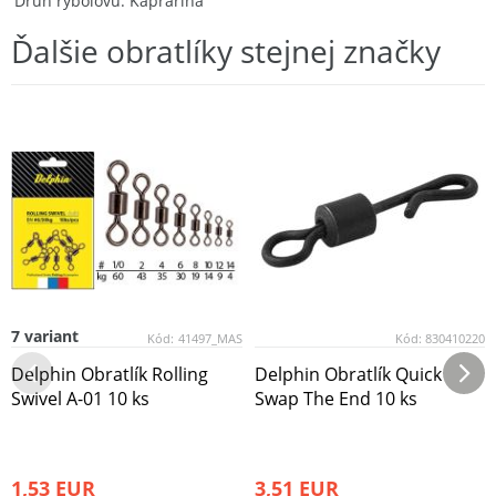
Druh rybolovu
Kaprarina
Ďalšie obratlíky stejnej značky
7 variant
Kód:
41497_MAS
Kód:
830410220
Delphin Obratlík Rolling
Delphin Obratlík Quick
Swivel A-01 10 ks
Swap The End 10 ks
1,53 EUR
3,51 EUR