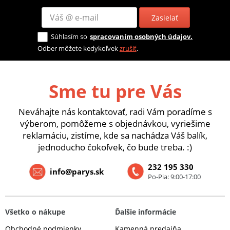
Zasielať
Súhlasím so
spracovaním osobných údajov.
Odber môžete kedykoľvek
zrušiť
.
Sme tu pre Vás
Neváhajte nás kontaktovať, radi Vám poradíme s
výberom, pomôžeme s objednávkou, vyriešime
reklamáciu, zistíme, kde sa nachádza Váš balík,
jednoducho čokoľvek, čo bude treba. :)
232 195 330
info@parys.sk
Po-Pia: 9:00-17:00
Všetko o nákupe
Ďalšie informácie
Obchodné podmienky
Kamenná predajňa