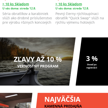
> 10 ks Skladom
> 10 ks Skladom
U vás doma: streda 12.8.
U vás doma: streda 12.8.
Séria obratlíkov a karabiniek
Pevný čierny rýchloupínaci
slúži ako drobné príslušenstvo
obratlík "Quick Swap" slúži na
pre výrobu rôznych koncových
rýchlu výmenu hotových
zostáv.
náväzcov. Balenie o...
3 %
ZĽAVY AŽ 10 %
ihneď po
VERNOSTNÝ PROGRAM
registrácii
NAJVÄČŠIA
KAMENNÁ PREDAJŇA