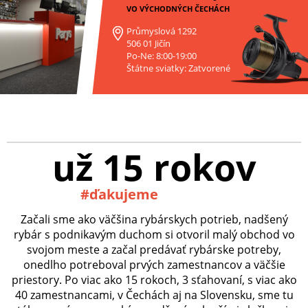
VO VÝCHODNÝCH ČECHÁCH
Průmyslová 1292
506 01 Jičín
Po-Ne: 8:00-19:00
Štátne sviatky: Zatvorené
už 15 rokov
#ďakujeme
Začali sme ako väčšina rybárskych potrieb, nadšený
rybár s podnikavým duchom si otvoril malý obchod vo
svojom meste a začal predávať rybárske potreby,
onedlho potreboval prvých zamestnancov a väčšie
priestory. Po viac ako 15 rokoch, 3 sťahovaní, s viac ako
40 zamestnancami, v Čechách aj na Slovensku, sme tu