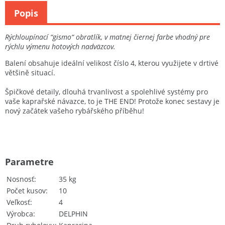
Popis
Rýchloupínací “gismo“ obratlík, v matnej čiernej farbe vhodný pre
rýchlu výmenu hotových nadväzcov.
Balení obsahuje ideální velikost číslo 4, kterou využijete v drtivé
většině situací.
Špičkové detaily, dlouhá trvanlivost a spolehlivé systémy pro
vaše kaprařské návazce, to je THE END! Protože konec sestavy je
nový začátek vašeho rybářského příběhu!
Parametre
Nosnosť
35 kg
Počet kusov
10
Veľkosť
4
Výrobca
DELPHIN