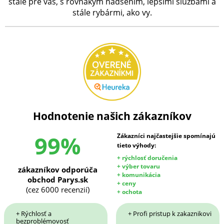
stále pre vás, s rovnakým nadšením, lepšími službami a
stále rybármi, ako vy.
Hodnotenie našich zákazníkov
99%
Zákazníci najčastejšie spomínajú
tieto výhody:
+ rýchlosť doručenia
+ výber tovaru
zákazníkov odporúča
+ komunikácia
obchod Parys.sk
+ ceny
(cez 6000 recenzií)
+ ochota
+ Rýchlosť a
+ Profi pristup k zakaznikovi
bezproblémovosť