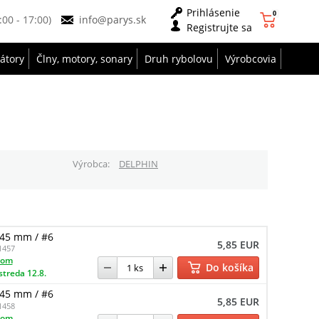
Prihlásenie
0
9:00 - 17:00)
info@parys.sk
Registrujte sa
zátory
Člny, motory, sonary
Druh rybolovu
Výrobcovia
Výrobca
DELPHIN
,45 mm / #6
5,85 EUR
1457
dom
Do košíka
streda 12.8.
,45 mm / #6
5,85 EUR
1458
dom