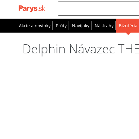
Akcie a novinky
Prúty
Navijaky
Nástrahy
Bižutéria
Delphin Návazec TH