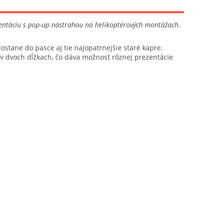
zentáciu s pop-up nástrahou na helikoptérových montážach.
tane do pasce aj tie najopatrnejšie staré kapre.
 v dvoch dĺžkach, čo dáva možnosť rôznej prezentácie