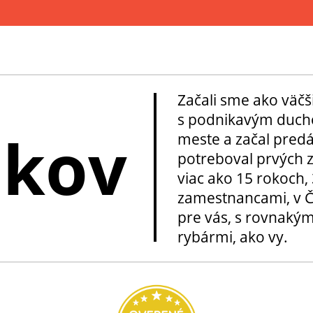
Začali sme ako väčš
s podnikavým ducho
okov
meste a začal pred
potreboval prvých z
viac ako 15 rokoch, 
zamestnancami, v Če
pre vás, s rovnakým
rybármi, ako vy.