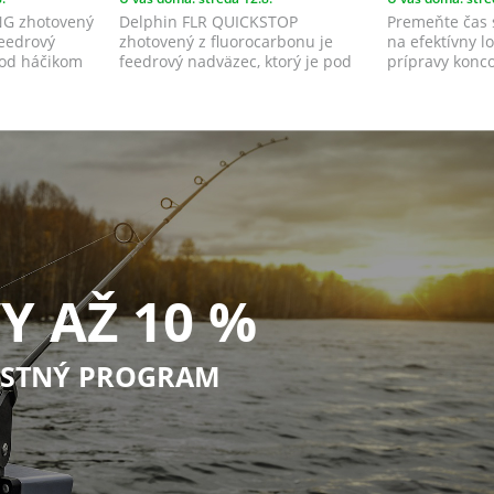
ING zhotovený
Delphin FLR QUICKSTOP
Premeňte čas 
feedrový
zhotovený z fluorocarbonu je
na efektívny l
pod háčikom
feedrový nadväzec, ktorý je pod
prípravy konc
háčikom ukončený ...
Tento ...
Y AŽ 10 %
STNÝ PROGRAM