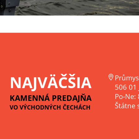
NAJVÄČŠIA
Průmys
506 01 
Po-Ne: 
KAMENNÁ PREDAJŇA
Štátne 
VO VÝCHODNÝCH ČECHÁCH