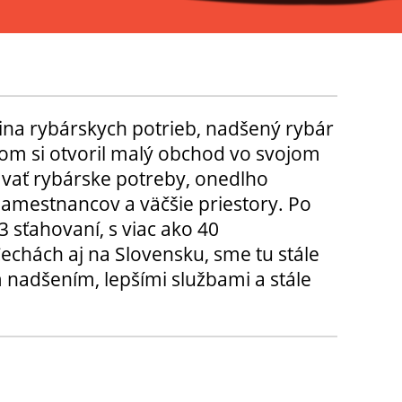
ina rybárskych potrieb, nadšený rybár
m si otvoril malý obchod vo svojom
ávať rybárske potreby, onedlho
amestnancov a väčšie priestory. Po
3 sťahovaní, s viac ako 40
chách aj na Slovensku, sme tu stále
 nadšením, lepšími službami a stále