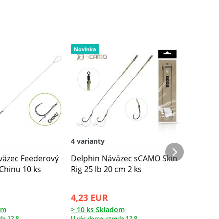
Novinka
Novinka
4 varianty
3 varian
väzec Feederový
Delphin Náväzec sCAMO Skin
Delphin
 Chinu 10 ks
Rig 25 lb 20 cm 2 ks
Back Rig
4,23 EUR
4,23 E
om
> 10 ks Skladom
> 10 ks 
da 12.8.
U vás doma: streda 12.8.
U vás doma