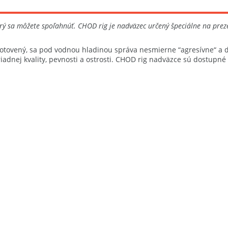
orý sa môžete spoľahnúť. CHOD rig je nadväzec určený špeciálne na pre
tovený, sa pod vodnou hladinou správa nesmierne “agresívne“ a dos
adnej kvality, pevnosti a ostrosti. CHOD rig nadväzce sú dostupné