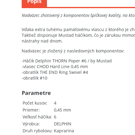
Popis
Nadväzec zhotovený z komponentov špičkovej kvality, na kt
Vďaka extra tuhému pamäťovému vlascu z ktorého je zho
Taktiež disponuje Mustad háčikom, čo je zárukou mimori
nástrahy nad dnom.
Nadväzec je zložený z nasledovných komponentov:
-Háčik Delphin THORN Poper #6 / by Mustad
-vlasec CHOD Hard Line 0,45 mm
-obratlík THE END Ring Swivel #4
-obratlík #10
Parametre
Počet kusov
4
Priemer
0,45 mm
Veľkosť háčika
6
Výrobca
DELPHIN
Druh rybolovu
Kaprarina