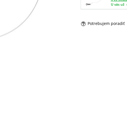
U vás už
Potrebujem poradiť