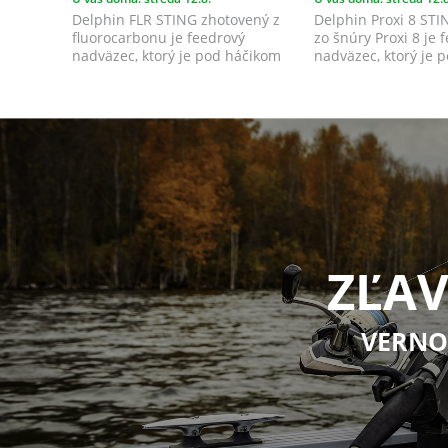
Delphin FLR STING zhotovený z
Delphin Proxi 8 ST
fluorocarbonu je feedrový
zo šnúry Proxi 8 je 
nadväzec, ktorý je pod háčikom
nadväzec, ktorý je 
ukončený tŕňo...
ukončený...
ZĽAV
VERNO