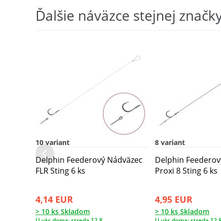
Ďalšie náväzce stejnej značk
10 variant
8 variant
Delphin Feederový Nádväzec
Delphin Feederov
FLR Sting 6 ks
Proxi 8 Sting 6 ks
4,14 EUR
4,95 EUR
> 10 ks Skladom
> 10 ks Skladom
U vás doma: streda 12.8.
U vás doma: streda 12.8