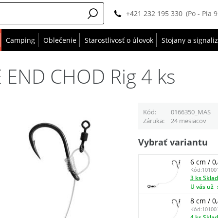
+421 232 195 330
(Po - Pia 
Camping
Oblečenie
Starostlivosť o úlovok
Stojany a signali
E END CHOD Rig 4 ks
Kód
0166350_MAS
Záruka
24 mesiacov
Vybrať variantu
6 cm / 0
Kód:
10100
3 ks Skla
U vás už
8 cm / 0
Kód:
10100
4 ks Skla