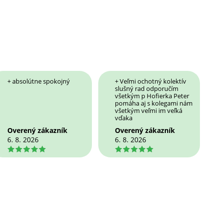
+ absolútne spokojný
+ Veľmi ochotný kolektív
slušný rad odporučím
všetkým p Hofierka Peter
pomáha aj s kolegami nám
všetkým veľmi im veľká
vďaka
Overený zákazník
Overený zákazník
6. 8. 2026
6. 8. 2026
5
5