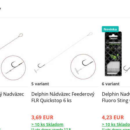
y
Novinka
5 variant
6 variant
ý Nadväzec
Delphin Nádväzec Feederový
Delphin Nad
FLR Quickstop 6 ks
Fluoro Sting
3,69 EUR
4,23 EUR
> 10 ks Skladom
> 10 ks Sklad
.
U vás doma: streda 12.8.
U vás doma: stre