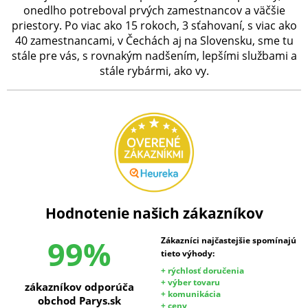
onedlho potreboval prvých zamestnancov a väčšie
priestory. Po viac ako 15 rokoch, 3 sťahovaní, s viac ako
40 zamestnancami, v Čechách aj na Slovensku, sme tu
stále pre vás, s rovnakým nadšením, lepšími službami a
stále rybármi, ako vy.
Hodnotenie našich zákazníkov
99%
Zákazníci najčastejšie spomínajú
tieto výhody:
+ rýchlosť doručenia
+ výber tovaru
zákazníkov odporúča
+ komunikácia
obchod Parys.sk
+ ceny