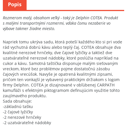
Popis
Rozmerom malý, obsahom veľký - taký je Delphin COTEA. Produkt
s malými transportnými rozmermi, vďaka čomu nezaberie vo
výbave takmer žiadne miesto.
Napriek tomu ukrýva sadu, ktorá poteší každého kto si pri vode
rád vychutná dobrú kávu alebo teplý čaj. COTEA obsahuje dva
kvalitné nerezové hrnčeky, dve čajové lyžičky a taktiež dve
uzatvárateľné nerezové nádobky, ktoré poslúžia napríklad na
cukor a kávu. Samotná taštička disponuje malým sieťovaným
vreckom, ktoré bez problémov pojme dostatočnú zásobu
čajových vrecúšok. Navyše je opatrená kvalitnými zipsami,
pričom ten vonkajší je vybavený praktickým držiakom s logom
firmy Delphin. COTEA je dizajnované v obľúbenej CARPATH
kamufláži s efektným piktogramom definujúcim využitie tohto
zaujímavého produktu.
Sada obsahuje:
-základnú tašku
-2 čajové lyžičky
-2 nerezové hrnčeky
-2 uzatvárateľné nádobky