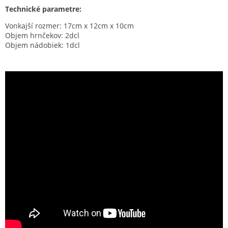
Technické parametre:
Vonkajší rozmer: 17cm x 12cm x 10cm
Objem hrnčekov: 2dcl
Objem nádobiek: 1dcl