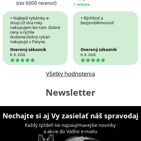
(cez 6000 recenzií)
+ ochota
+ Najlepší rybársky e-
+ Rýchlosť a
shop.Už dva roky
bezproblémovosť
nakupujem len tam .Dobré
ceny a rýchle
dodanie.Dobrý rybári
nakupujú v Paryse.
Overený zákazník
Overený zákazník
8. 8. 2026
8. 8. 2026
5
5
Všetky hodnotenia
Newsletter
Nechajte si aj Vy zasielať náš spravodaj
Každý týždeň tie najzaujímavejšie novinky
a akcie do Vášho e-mailu