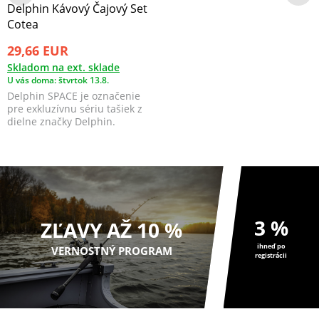
Delphin Kávový Čajový Set
Cotea
29,66 EUR
Skladom na ext. sklade
U vás doma: štvrtok 13.8.
Delphin SPACE je označenie
pre exkluzívnu sériu tašiek z
dielne značky Delphin.
3 %
ZĽAVY AŽ 10 %
ihneď po
VERNOSTNÝ PROGRAM
registrácii