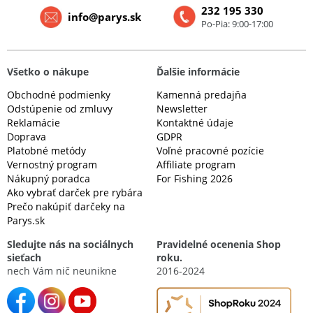
232 195 330
info@parys.sk
Po-Pia: 9:00-17:00
Všetko o nákupe
Ďalšie informácie
Obchodné podmienky
Kamenná predajňa
Odstúpenie od zmluvy
Newsletter
Reklamácie
Kontaktné údaje
Doprava
GDPR
Platobné metódy
Voľné pracovné pozície
Vernostný program
Affiliate program
Nákupný poradca
For Fishing 2026
Ako vybrať darček pre rybára
Prečo nakúpiť darčeky na
Parys.sk
Sledujte nás na sociálnych
Pravidelné ocenenia Shop
sieťach
roku.
nech Vám nič neunikne
2016-2024