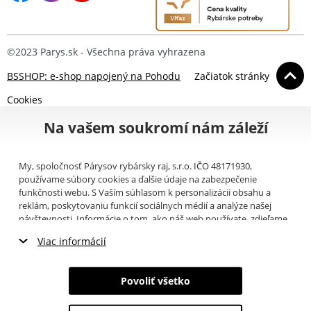
©2023 Parys.sk - Všechna práva vyhrazena
BSSHOP: e-shop napojený na Pohodu
Začiatok stránky
Cookies
Na vašem soukromí nám záleží
My, spoločnosť Párysov rybársky raj, s.r.o. IČO 48171930,
používame súbory cookies a ďalšie údaje na zabezpečenie
funkčnosti webu. S Vaším súhlasom k personalizácii obsahu a
reklám, poskytovaniu funkcií sociálnych médií a analýze našej
návštevnosti. Informácie o tom, ako náš web používate, zdieľame
so svojimi partnermi pre sociálne médiá, inzerciu a analýzy
Viac informácií
(napríklad Google).
Tu
si môžete prečítať, ako tieto informácie
Google používa. Partneri tieto údaje môžu kombinovať s ďalšími
Nevyhnutné cookies
informáciami, ktoré ste im poskytli alebo ktoré získali v dôsledku
Povoliť všetko
toho, že používate ich služby. Tieto údaje zahŕňajú cookies, dáta z
Marketingové cookies
ďalších úložísk, IP adresu a ďalšie informácie spojené s prezeraním
webu. Svoj súhlas so spracovaním cookies môžete odvolať
tu
.