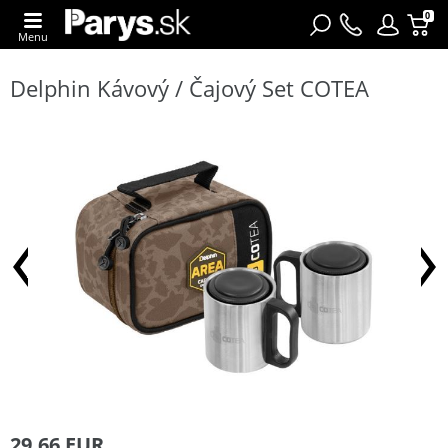
0
Menu
Delphin Kávový / Čajový Set COTEA
29,66 EUR