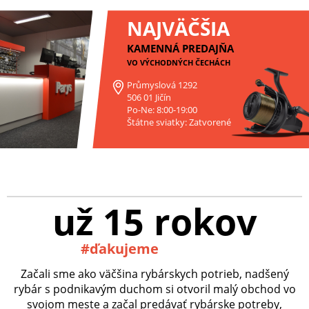
NAJVÄČŠIA
KAMENNÁ PREDAJŇA
VO VÝCHODNÝCH ČECHÁCH
Průmyslová 1292
506 01 Jičín
Po-Ne: 8:00-19:00
Štátne sviatky: Zatvorené
už 15 rokov
#ďakujeme
Začali sme ako väčšina rybárskych potrieb, nadšený
rybár s podnikavým duchom si otvoril malý obchod vo
svojom meste a začal predávať rybárske potreby,