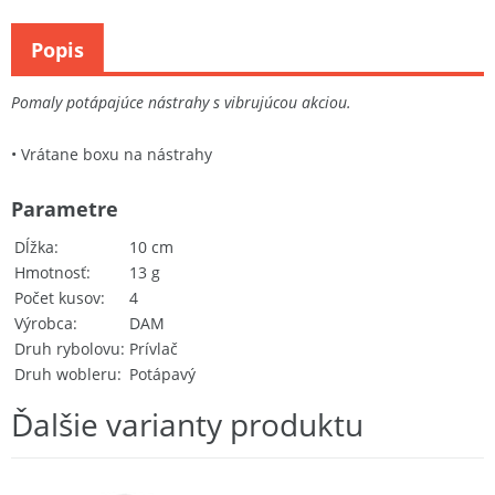
Popis
Pomaly potápajúce nástrahy s vibrujúcou akciou.
• Vrátane boxu na nástrahy
Parametre
Dĺžka
10 cm
Hmotnosť
13 g
Počet kusov
4
Výrobca
DAM
Druh rybolovu
Prívlač
Druh wobleru
Potápavý
Ďalšie varianty produktu