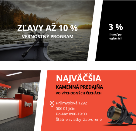
3 %
ZĽAVY AŽ 10 %
ihneď po
VERNOSTNÝ PROGRAM
registrácii
NAJVÄČŠIA
KAMENNÁ PREDAJŇA
VO VÝCHODNÝCH ČECHÁCH
Průmyslová 1292
506 01 Jičín
Po-Ne: 8:00-19:00
Štátne sviatky: Zatvorené