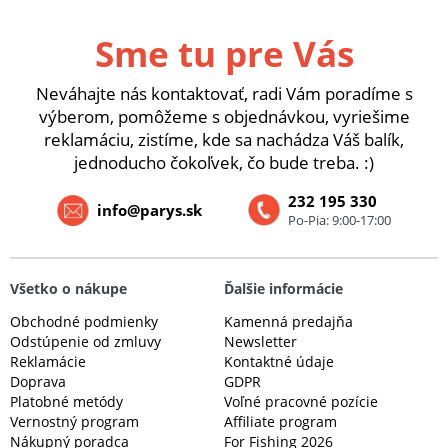
Sme tu pre Vás
Neváhajte nás kontaktovať, radi Vám poradíme s
výberom, pomôžeme s objednávkou, vyriešime
reklamáciu, zistíme, kde sa nachádza Váš balík,
jednoducho čokoľvek, čo bude treba. :)
232 195 330
info@parys.sk
Po-Pia: 9:00-17:00
Všetko o nákupe
Ďalšie informácie
Obchodné podmienky
Kamenná predajňa
Odstúpenie od zmluvy
Newsletter
Reklamácie
Kontaktné údaje
Doprava
GDPR
Platobné metódy
Voľné pracovné pozície
Vernostný program
Affiliate program
Nákupný poradca
For Fishing 2026