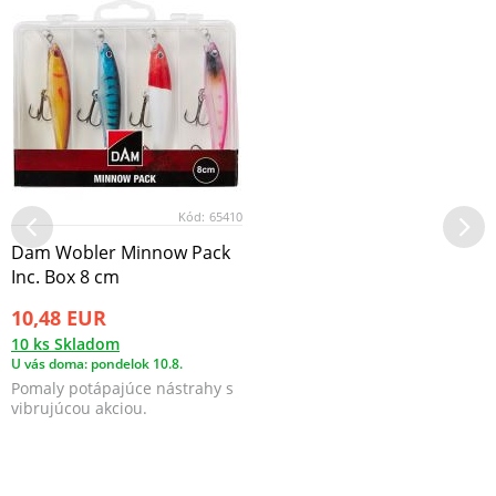
Kód:
65410
Dam Wobler Minnow Pack
Inc. Box 8 cm
10,48 EUR
10 ks Skladom
U vás doma: pondelok 10.8.
Pomaly potápajúce nástrahy s
vibrujúcou akciou.