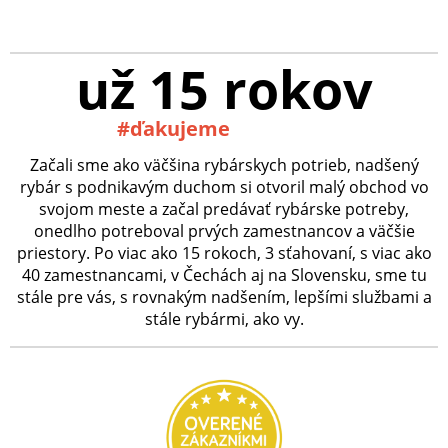
už 15 rokov
#ďakujeme
Začali sme ako väčšina rybárskych potrieb, nadšený
rybár s podnikavým duchom si otvoril malý obchod vo
svojom meste a začal predávať rybárske potreby,
onedlho potreboval prvých zamestnancov a väčšie
priestory. Po viac ako 15 rokoch, 3 sťahovaní, s viac ako
40 zamestnancami, v Čechách aj na Slovensku, sme tu
stále pre vás, s rovnakým nadšením, lepšími službami a
stále rybármi, ako vy.