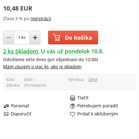
10,48 EUR
Zľava 3 % po
registrácii
Do košíka
2 ks Skladom
U vás už pondelok 10.8.
Odošleme ešte dnes (pri objednaní do 12:00)
Mám záujem o viac ks, ako je skladom
Kód
65411
Výrobca
DAM
Záruka
24 mesiacov
Tlačiť
Porovnať
Potrebujem poradiť
Doporučiť
Pridať k obľúbeným