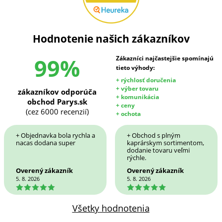
Hodnotenie našich zákazníkov
99%
Zákazníci najčastejšie spomínajú
tieto výhody:
+ rýchlosť doručenia
+ výber tovaru
zákazníkov odporúča
+ komunikácia
obchod Parys.sk
+ ceny
(cez 6000 recenzií)
+ ochota
+ Objednavka bola rychla a
+ Obchod s plným
nacas dodana super
kaprárskym sortimentom,
dodanie tovaru veľmi
rýchle.
Overený zákazník
Overený zákazník
5. 8. 2026
5. 8. 2026
5
5
Všetky hodnotenia