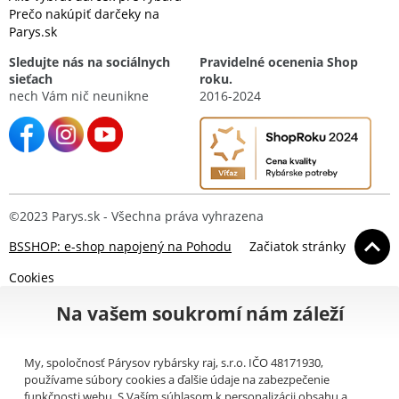
Prečo nakúpiť darčeky na
Parys.sk
Sledujte nás na sociálnych
Pravidelné ocenenia Shop
sieťach
roku.
nech Vám nič neunikne
2016-2024
©2023 Parys.sk - Všechna práva vyhrazena
BSSHOP: e-shop napojený na Pohodu
Začiatok stránky
Cookies
Na vašem soukromí nám záleží
My, spoločnosť Párysov rybársky raj, s.r.o. IČO 48171930,
používame súbory cookies a ďalšie údaje na zabezpečenie
funkčnosti webu. S Vaším súhlasom k personalizácii obsahu a