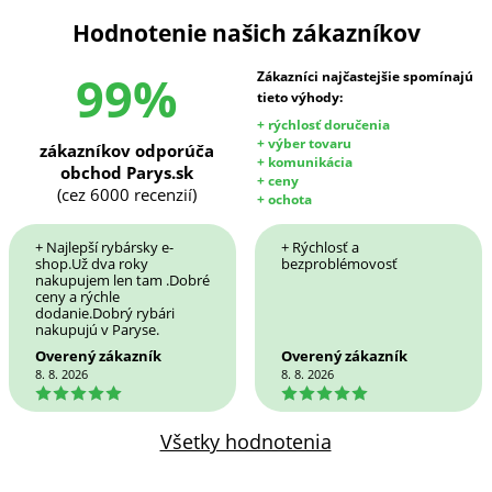
Hodnotenie našich zákazníkov
99%
Zákazníci najčastejšie spomínajú
tieto výhody:
+ rýchlosť doručenia
+ výber tovaru
zákazníkov odporúča
+ komunikácia
obchod Parys.sk
+ ceny
(cez 6000 recenzií)
+ ochota
+ Najlepší rybársky e-
+ Rýchlosť a
shop.Už dva roky
bezproblémovosť
nakupujem len tam .Dobré
ceny a rýchle
dodanie.Dobrý rybári
nakupujú v Paryse.
Overený zákazník
Overený zákazník
8. 8. 2026
8. 8. 2026
5
5
Všetky hodnotenia