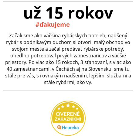
už 15 rokov
#ďakujeme
Začali sme ako väčšina rybárskych potrieb, nadšený
rybár s podnikavým duchom si otvoril malý obchod vo
svojom meste a začal predávať rybárske potreby,
onedlho potreboval prvých zamestnancov a väčšie
priestory. Po viac ako 15 rokoch, 3 sťahovaní, s viac ako
40 zamestnancami, v Čechách aj na Slovensku, sme tu
stále pre vás, s rovnakým nadšením, lepšími službami a
stále rybármi, ako vy.