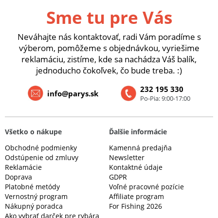
Sme tu pre Vás
Neváhajte nás kontaktovať, radi Vám poradíme s
výberom, pomôžeme s objednávkou, vyriešime
reklamáciu, zistíme, kde sa nachádza Váš balík,
jednoducho čokoľvek, čo bude treba. :)
232 195 330
info@parys.sk
Po-Pia: 9:00-17:00
Všetko o nákupe
Ďalšie informácie
Obchodné podmienky
Kamenná predajňa
Odstúpenie od zmluvy
Newsletter
Reklamácie
Kontaktné údaje
Doprava
GDPR
Platobné metódy
Voľné pracovné pozície
Vernostný program
Affiliate program
Nákupný poradca
For Fishing 2026
Ako vybrať darček pre rybára