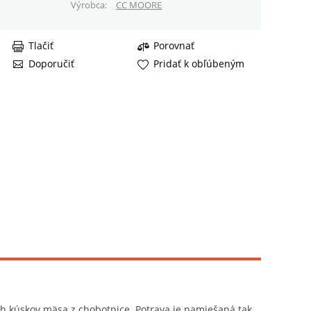
Výrobca
CC MOORE
Tlačiť
Porovnať
Doporučiť
Pridať k obľúbeným
ých kúskov mäsa z chobotnice. Potrava je namiešaná tak,