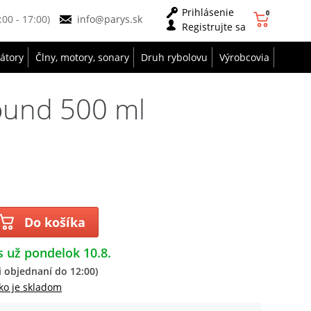
Prihlásenie
0
9:00 - 17:00)
info@parys.sk
Registrujte sa
zátory
Člny, motory, sonary
Druh rybolovu
Výrobcovia
ound 500 ml
Do košíka
s už pondelok 10.8.
 objednaní do 12:00)
ko je skladom