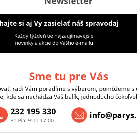
Newsletter
ajte si aj Vy zasielať náš spravodaj
Každý týždeň tie najzaujímavejšie
novinky a akcie do Vášho e-mailu
Sme tu pre Vás
ovať, radi Vám poradíme s výberom, pomôžeme s 
e, kde sa nachádza Váš balík, jednoducho čokoľvek
232 195 330
info@parys.
Po-Pia: 9:00-17:00