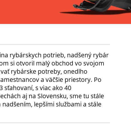
ina rybárskych potrieb, nadšený rybár
m si otvoril malý obchod vo svojom
ávať rybárske potreby, onedlho
amestnancov a väčšie priestory. Po
3 sťahovaní, s viac ako 40
chách aj na Slovensku, sme tu stále
 nadšením, lepšími službami a stále