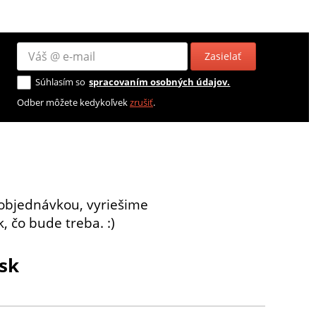
Zasielať
Súhlasím so
spracovaním osobných údajov.
Odber môžete kedykoľvek
zrušiť
.
objednávkou, vyriešime
, čo bude treba. :)
sk