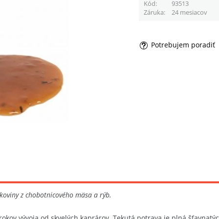
Kód
93513
Záruka
24 mesiacov
Potrebujem poradiť
lkoviny z chobotnicového mäsa a rýb.
o rokov vývoja od skvelých kaprárov. Tekutá potrava je plná šťavnat