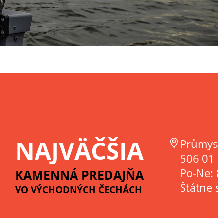
NAJVÄČŠIA
Průmys
506 01 
Po-Ne: 
KAMENNÁ PREDAJŇA
Štátne 
VO VÝCHODNÝCH ČECHÁCH