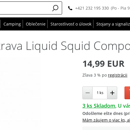
+421 232 195 330
(Po - Pia 
Camping
Oblečenie
Starostlivosť o úlovok
Stojany a signali
trava Liquid Squid Comp
14,99 EUR
Zľava 3 % po
registrácii
3 ks Skladom
U vá
Odošleme ešte dnes (pri
Mám záujem o viac ks, a