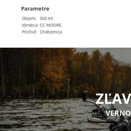
Parametre
Objem
500 ml
Výrobca
CC MOORE
Príchuť
Chobotnica
ZĽAV
VERNO