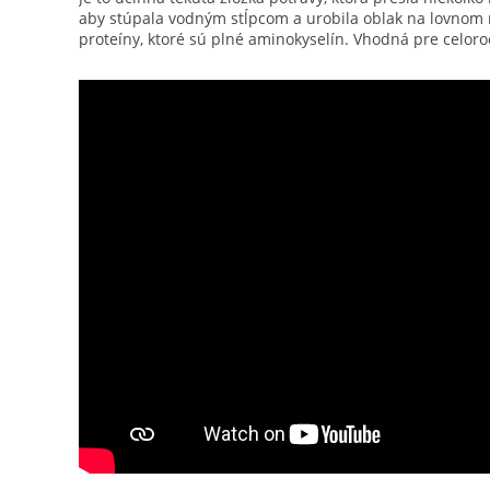
aby stúpala vodným stĺpcom a urobila oblak na lovnom 
proteíny, ktoré sú plné aminokyselín. Vhodná pre celor