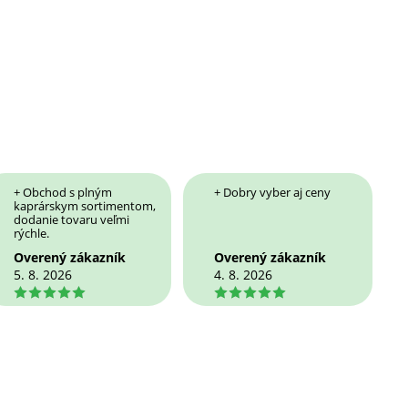
+ Obchod s plným
+ Dobry vyber aj ceny
kaprárskym sortimentom,
dodanie tovaru veľmi
rýchle.
Overený zákazník
Overený zákazník
5. 8. 2026
4. 8. 2026
5
5