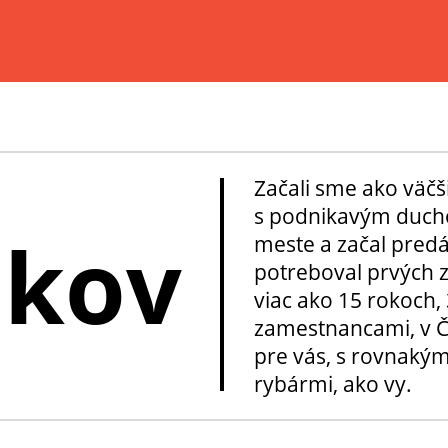
Začali sme ako väčš
s podnikavým ducho
okov
meste a začal pred
potreboval prvých z
viac ako 15 rokoch, 
zamestnancami, v Če
pre vás, s rovnakým
rybármi, ako vy.