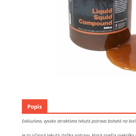
Popis
Exkluzívna, vysoko atraktívna tekutá potrava bohatá na bie
Je to účinná tekutá zložka potravy, ktorá prešla niekoľk