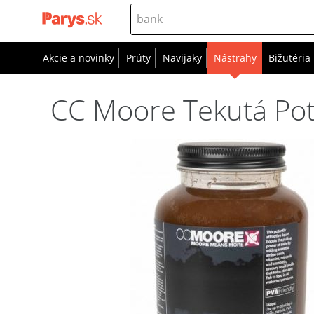
Akcie a novinky
Prúty
Navijaky
Nástrahy
Bižutéria
CC Moore Tekutá Po