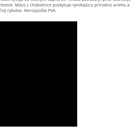
mieste. Mäso z chobotnice poskytuje vynikajúcu prírodnú arómu a c
očný rybolov. Nerozpúšťa PVA.