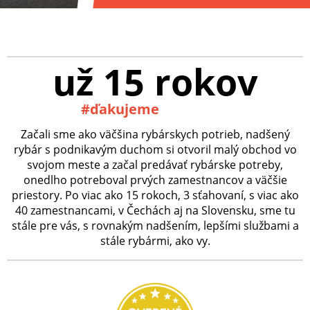
už 15 rokov
#ďakujeme
Začali sme ako väčšina rybárskych potrieb, nadšený
rybár s podnikavým duchom si otvoril malý obchod vo
svojom meste a začal predávať rybárske potreby,
onedlho potreboval prvých zamestnancov a väčšie
priestory. Po viac ako 15 rokoch, 3 sťahovaní, s viac ako
40 zamestnancami, v Čechách aj na Slovensku, sme tu
stále pre vás, s rovnakým nadšením, lepšími službami a
stále rybármi, ako vy.