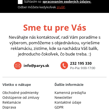
Súhlasím so
spracovaním osobných údajov.
Odber môžete kedykoľvek
zrušiť
.
Sme tu pre Vás
Neváhajte nás kontaktovať, radi Vám poradíme s
výberom, pomôžeme s objednávkou, vyriešime
reklamáciu, zistíme, kde sa nachádza Váš balík,
jednoducho čokoľvek, čo bude treba. :)
232 195 330
info@parys.sk
Po-Pia: 9:00-17:00
Všetko o nákupe
Ďalšie informácie
Obchodné podmienky
Kamenná predajňa
Odstúpenie od zmluvy
Newsletter
Reklamácie
Kontaktné údaje
Doprava
GDPR