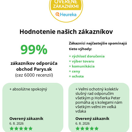
Hodnotenie našich zákazníkov
99%
Zákazníci najčastejšie spomínajú
tieto výhody:
+ rýchlosť doručenia
+ výber tovaru
zákazníkov odporúča
+ komunikácia
obchod Parys.sk
+ ceny
(cez 6000 recenzií)
+ ochota
+ absolútne spokojný
+ Veľmi ochotný kolektív
slušný rad odporučím
všetkým p Hofierka Peter
pomáha aj s kolegami nám
všetkým veľmi im veľká
vďaka
Overený zákazník
Overený zákazník
6. 8. 2026
6. 8. 2026
5
5