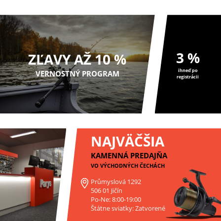
3 %
ZĽAVY AŽ 10 %
ihneď po
VERNOSTNÝ PROGRAM
registrácii
NAJVÄČŠIA
KAMENNÁ PREDAJŇA
VO VÝCHODNÝCH ČECHÁCH
Průmyslová 1292
506 01 Jičín
Po-Ne: 8:00-19:00
Štátne sviatky: Zatvorené