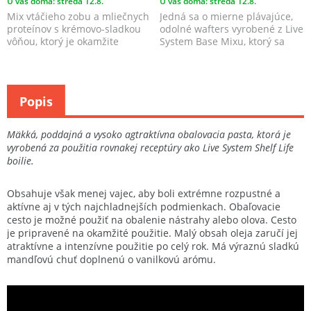
U vás doma: streda 12.8.
U vás doma: streda 12.8.
Mix vtáčieho zobu a mliečnych
Jedná sa o mierne plávajúce,
proteínov s krémovo-sladkou
odolné wafters vyrobené z Live
vôňou, ktorý je okamžite
System Base Mixu, ktorý sa
účinný bez akéhok...
hodí k nášmu ...
Popis
Mäkká, poddajná a vysoko agtraktívna obalovacia pasta, ktorá je
vyrobená za použitia rovnakej receptúry ako Live System Shelf Life
boilie.
Obsahuje však menej vajec, aby boli extrémne rozpustné a
aktívne aj v tých najchladnejších podmienkach. Obaľovacie
cesto je možné použiť na obalenie nástrahy alebo olova. Cesto
je pripravené na okamžité použitie. Malý obsah oleja zaručí jej
atraktívne a intenzívne použitie po celý rok. Má výraznú sladkú
mandľovú chuť doplnenú o vanilkovú arómu.