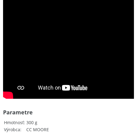
Parametre
Hmotnosť
300 g
Výrobca
CC MOORE