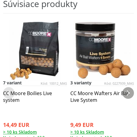
Súvisiace produkty
7 variant
3 varianty
Kód:
10012_MAS
Kód:
0227939_MAS
CC Moore Boilies Live
CC Moore Wafters Air Ball
system
Live System
14,49 EUR
9,49 EUR
> 10 ks Skladom
> 10 ks Skladom