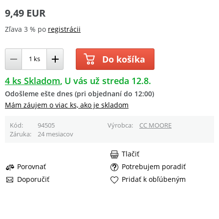
9,49 EUR
Zľava 3 % po
registrácii
Do košíka
4 ks Skladom
U vás už streda 12.8.
Odošleme ešte dnes (pri objednaní do 12:00)
Mám záujem o viac ks, ako je skladom
Kód
94505
Výrobca
CC MOORE
Záruka
24 mesiacov
Tlačiť
Porovnať
Potrebujem poradiť
Doporučiť
Pridať k obľúbeným