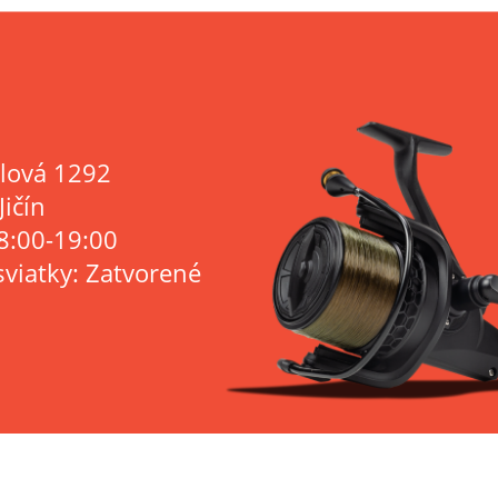
lová 1292
Jičín
8:00-19:00
sviatky: Zatvorené