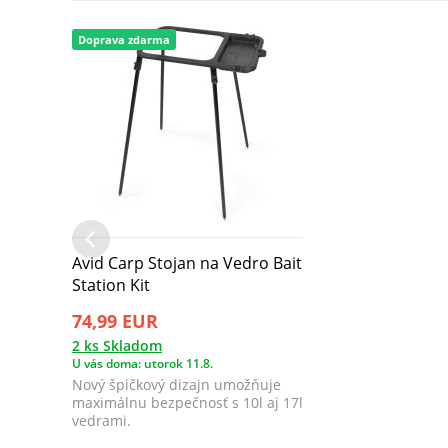
Doprava zdarma
Avid Carp Stojan na Vedro Bait
Station Kit
74,99 EUR
2 ks Skladom
U vás doma: utorok 11.8.
Nový špičkový dizajn umožňuje
maximálnu bezpečnosť s 10l aj 17l
vedrami.