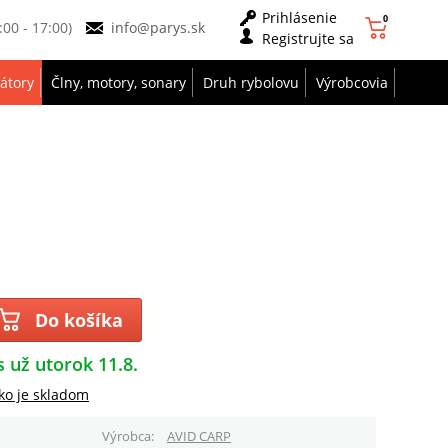
Prihlásenie
0
9:00 - 17:00)
info@parys.sk
Registrujte sa
zátory
Člny, motory, sonary
Druh rybolovu
Výrobcovia
Do košíka
s už utorok 11.8.
ko je skladom
Výrobca
AVID CARP