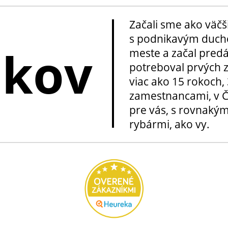
Začali sme ako väčš
s podnikavým ducho
okov
meste a začal pred
potreboval prvých z
viac ako 15 rokoch, 
zamestnancami, v Če
pre vás, s rovnakým
rybármi, ako vy.