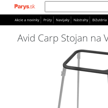
Akcie a novinky
Prúty
Navijaky
Nástrahy
Bižutéria
Avid Carp Stojan na V