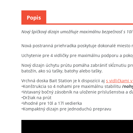
Popis
Nový špičkový dizajn umožňuje maximálnu bezpečnosť s 10l 
Nová postranná priehradka poskytuje dokonalé miesto na
Uchytenie pre 4 vidličky pre maximálnu podporu a poko
Nový dizajn úchytu prútu pomáha zabrániť skĺznutiu pr
batožín, ako sú tašky, batohy alebo tašky.
Vrchná doska Bait Station je k dispozícii aj
s vidličkami 
•Konštrukcia so 4 nohami pre maximálnu stabilitu
/nohy
•Vstavaný bočný zásobník na uloženie príslušenstva a ď
•Držiak na prút
•Vhodné pre 10l a 17l vedierka
•Kompaktný dizajn pre jednoduchú prepravu