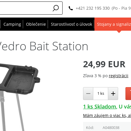
+421 232 195 330
(Po - Pia 
Camping
Oblečenie
Starostlivosť o úlovok
Stojany a signali
edro Bait Station
24,99 EUR
Zľava 3 % po
registrácii
1 ks Skladom
U vá
Mám záujem o viac ks, a
Kód
A0480038