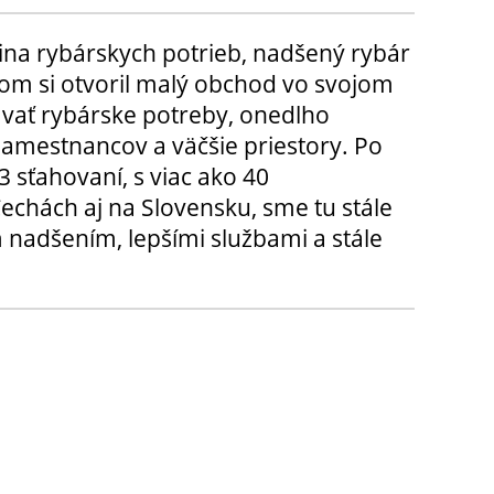
ina rybárskych potrieb, nadšený rybár
m si otvoril malý obchod vo svojom
ávať rybárske potreby, onedlho
amestnancov a väčšie priestory. Po
3 sťahovaní, s viac ako 40
chách aj na Slovensku, sme tu stále
 nadšením, lepšími službami a stále