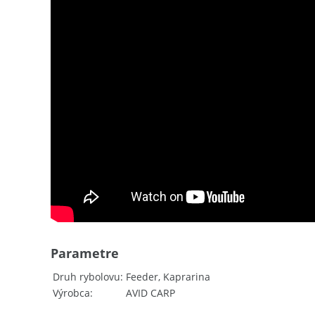
Parametre
Druh rybolovu
Feeder, Kaprarina
Výrobca
AVID CARP