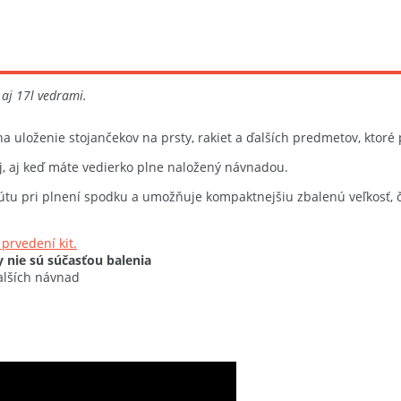
aj 17l vedrami.
 uloženie stojančekov na prsty, rakiet a ďalších predmetov, ktoré
j, aj keď máte vedierko plne naložený návnadou.
útu pri plnení spodku a umožňuje kompaktnejšiu zbalenú veľkosť,
v prvedení
kit
.
 nie sú súčasťou balenia
alších návnad