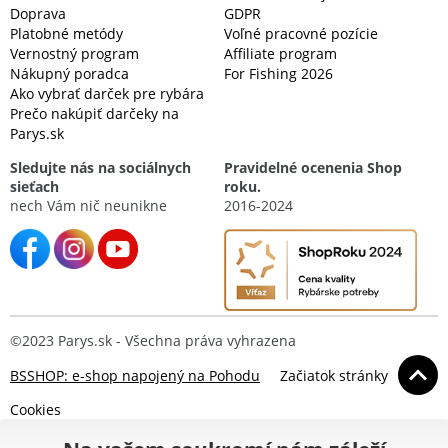
Doprava
GDPR
Platobné metódy
Voľné pracovné pozície
Vernostný program
Affiliate program
Nákupný poradca
For Fishing 2026
Ako vybrať darček pre rybára
Prečo nakúpiť darčeky na
Parys.sk
Sledujte nás na sociálnych
Pravidelné ocenenia Shop
sieťach
roku.
nech Vám nič neunikne
2016-2024
©2023 Parys.sk - Všechna práva vyhrazena
BSSHOP: e-shop napojený na Pohodu
Začiatok stránky
Cookies