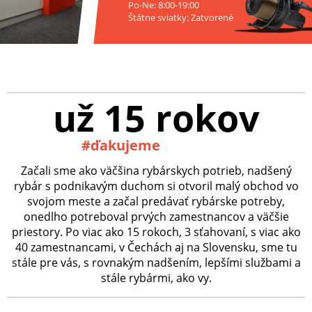
Po-Ne: 8:00-19:00
Štátne sviatky: Zatvorené
už 15 rokov
#ďakujeme
Začali sme ako väčšina rybárskych potrieb, nadšený
rybár s podnikavým duchom si otvoril malý obchod vo
svojom meste a začal predávať rybárske potreby,
onedlho potreboval prvých zamestnancov a väčšie
priestory. Po viac ako 15 rokoch, 3 sťahovaní, s viac ako
40 zamestnancami, v Čechách aj na Slovensku, sme tu
stále pre vás, s rovnakým nadšením, lepšími službami a
stále rybármi, ako vy.