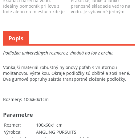
Skladací barel na vodu.
Praktické, ľahké a ľahko
Ideálny pomocník pri love z
prenosné skladacie vedro na
lode alebo na miestach kde je
vodu. Je vybavené jedným
vysoký, strmý breh...
uchom a pevnou šnúrkou...
Popis
Podložka univerzálnych rozmerov, vhodná na lov z brehu.
Vonkajší materiál robustný nylonový poťah s vnútornou
molitanovou výstelkou. Okraje podložky sú obšité a zosilnené.
Dva gumové popruhy zaistia transportné zloženie podložky.
Rozmery: 100x60x1cm
Parametre
Rozmer
100x60x1 cm
Výrobca
ANGLING PURSUITS