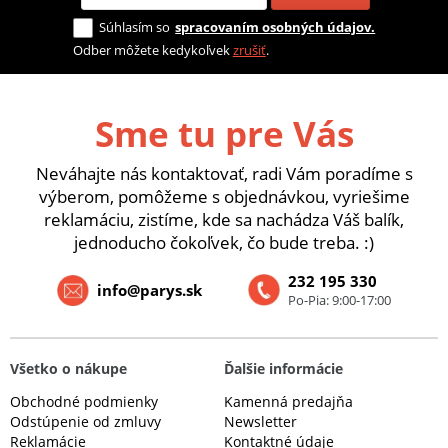
Súhlasím so
spracovaním osobných údajov.
Odber môžete kedykoľvek
zrušiť
.
Sme tu pre Vás
Neváhajte nás kontaktovať, radi Vám poradíme s
výberom, pomôžeme s objednávkou, vyriešime
reklamáciu, zistíme, kde sa nachádza Váš balík,
jednoducho čokoľvek, čo bude treba. :)
232 195 330
info@parys.sk
Po-Pia: 9:00-17:00
Všetko o nákupe
Ďalšie informácie
Obchodné podmienky
Kamenná predajňa
Odstúpenie od zmluvy
Newsletter
Reklamácie
Kontaktné údaje