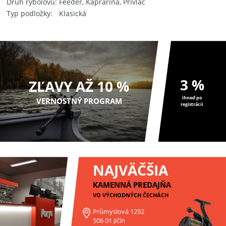
Druh rybolovu
Feeder, Kaprarina, Prívlač
Typ podložky
Klasická
3 %
ZĽAVY AŽ 10 %
ihneď po
VERNOSTNÝ PROGRAM
registrácii
NAJVÄČŠIA
KAMENNÁ PREDAJŇA
VO VÝCHODNÝCH ČECHÁCH
Průmyslová 1292
506 01 Jičín