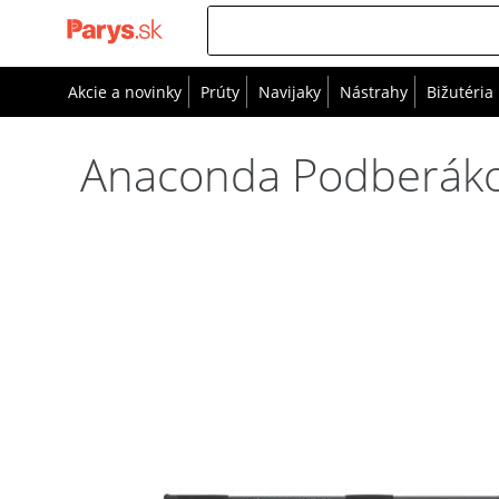
Akcie a novinky
Prúty
Navijaky
Nástrahy
Bižutéria
Anaconda Podberákov