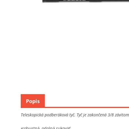
Popis
Teleskopická podberáková tyč. Tyč je zakončená 3/8 závitom
•robustná, odolná rukoväť