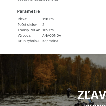
Parametre
Dĺžka
190 cm
Počet dielov
2
Transp. dĺžka
105 cm
Výrobca
ANACONDA
Druh rybolovu
Kaprarina
ZĽAV