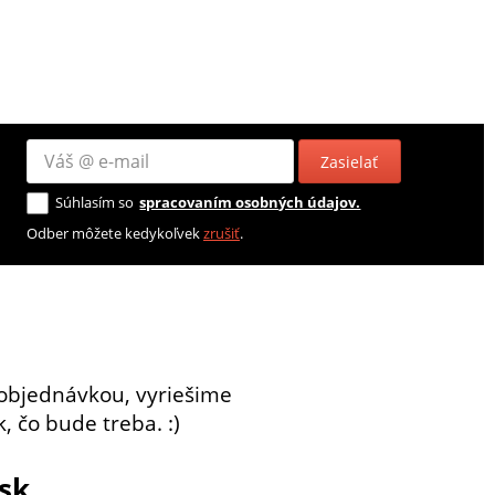
Zasielať
Súhlasím so
spracovaním osobných údajov.
Odber môžete kedykoľvek
zrušiť
.
objednávkou, vyriešime
, čo bude treba. :)
sk