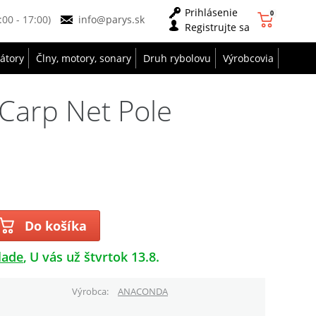
Prihlásenie
0
9:00 - 17:00)
info@parys.sk
Registrujte sa
zátory
Člny, motory, sonary
Druh rybolovu
Výrobcovia
Carp Net Pole
Do košíka
lade
U vás už štvrtok 13.8.
Výrobca
ANACONDA