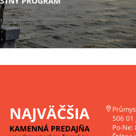
STNÝ PROGRAM
NAJVÄČŠIA
Průmys
506 01 
Po-Ne: 
KAMENNÁ PREDAJŇA