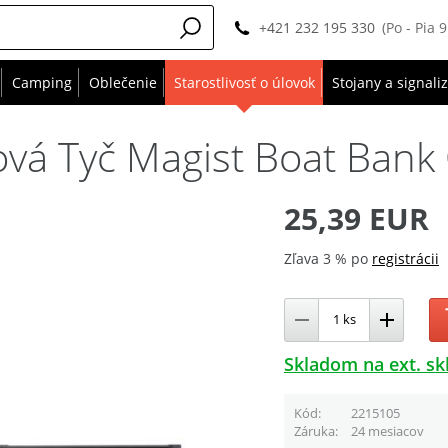
+421 232 195 330
(Po - Pia 
Camping
Oblečenie
Starostlivosť o úlovok
Stojany a signali
á Tyč Magist Boat Bank 
25,39 EUR
Zľava 3 % po
registrácii
Skladom na ext. sk
Kód
2215105
Záruka
24 mesiacov