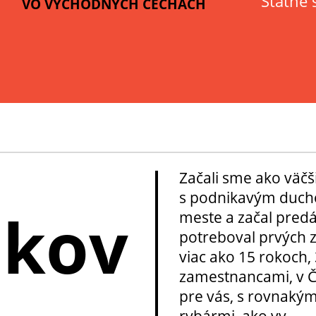
Štátne 
VO VÝCHODNÝCH ČECHÁCH
Začali sme ako väčš
s podnikavým ducho
okov
meste a začal pred
potreboval prvých z
viac ako 15 rokoch, 
zamestnancami, v Če
pre vás, s rovnakým
rybármi, ako vy.