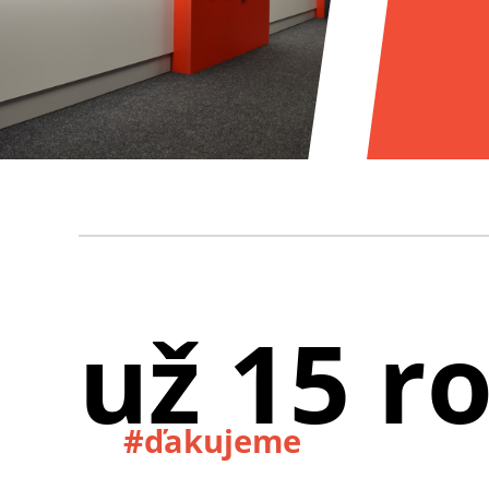
už 15 r
#ďakujeme