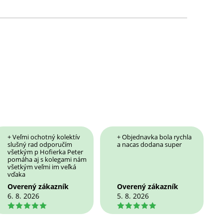
+ Veľmi ochotný kolektív
+ Objednavka bola rychla
slušný rad odporučím
a nacas dodana super
všetkým p Hofierka Peter
pomáha aj s kolegami nám
všetkým veľmi im veľká
vďaka
Overený zákazník
Overený zákazník
6. 8. 2026
5. 8. 2026
5
5