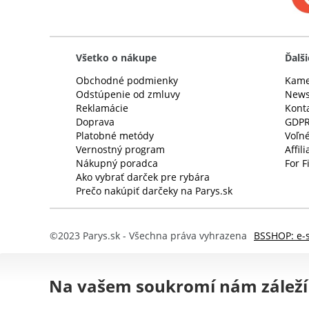
Všetko o nákupe
Ďalši
Obchodné podmienky
Kame
Odstúpenie od zmluvy
News
Reklamácie
Kont
Doprava
GDP
Platobné metódy
Voľné
Vernostný program
Affil
Nákupný poradca
For F
Ako vybrať darček pre rybára
Prečo nakúpiť darčeky na Parys.sk
©2023 Parys.sk - Všechna práva vyhrazena
BSSHOP: e-
Na vašem soukromí nám záleží