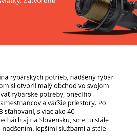
sviatky: Zatvorené
ina rybárskych potrieb, nadšený rybár
m si otvoril malý obchod vo svojom
ávať rybárske potreby, onedlho
amestnancov a väčšie priestory. Po
3 sťahovaní, s viac ako 40
chách aj na Slovensku, sme tu stále
 nadšením, lepšími službami a stále